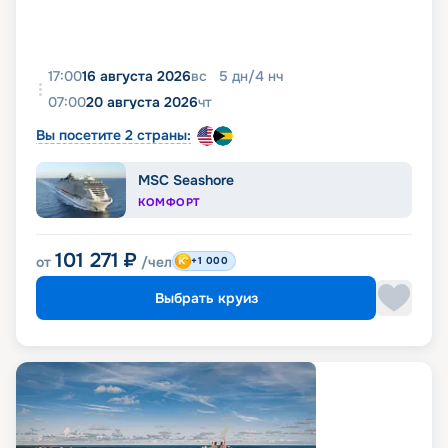
17:00
16 августа 2026
вс
5
дн
/
4
нч
07:00
20 августа 2026
чт
Вы посетите 2 страны:
MSC Seashore
КОМФОРТ
101 271
₽
от
/чел
+1 000
Выбрать круиз