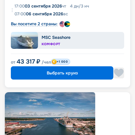
17:00
03 сентября 2026
чт
4
дн
/
3
нч
07:00
06 сентября 2026
вс
Вы посетите 2 страны:
MSC Seashore
КОМФОРТ
43 317
₽
от
/чел
+1 000
Выбрать круиз