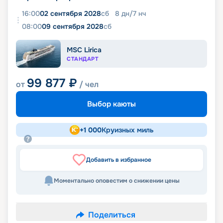
16:00
02 сентября 2028
сб
8
дн
/
7
нч
08:00
09 сентября 2028
сб
MSC Lirica
СТАНДАРТ
99 877
₽
от
/ чел
Выбор каюты
+
1 000
Круизных миль
Добавить в избранное
Моментально оповестим о снижении цены
Поделиться