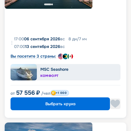
17:00
06 сентября 2026
вс
8
дн
/
7
нч
07:00
13 сентября 2026
вс
Вы посетите 3 страны:
MSC Seashore
КОМФОРТ
57 556
₽
от
/чел
+1 000
Выбрать круиз