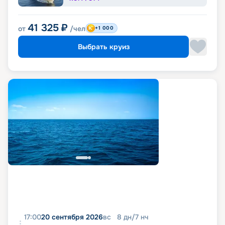
41 325
₽
от
/чел
+1 000
Выбрать круиз
17:00
20 сентября 2026
вс
8
дн
/
7
нч