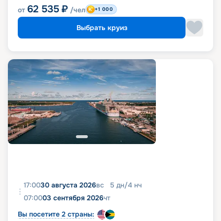
62 535
₽
от
/чел
+1 000
Выбрать круиз
17:00
30 августа 2026
вс
5
дн
/
4
нч
07:00
03 сентября 2026
чт
Вы посетите 2 страны: