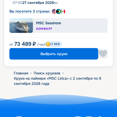
07:00
27 сентября 2026
вс
Вы посетите 3 страны:
MSC Seashore
КОМФОРТ
73 489
₽
от
/чел
+1 000
Выбрать круиз
Главная
•
Поиск круизов
•
Круиз на лайнере «MSC Lirica» с 2 сентября по 9
сентября 2028 года