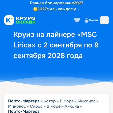
Раннее бронирование
2027
2027
миль каждому
Описание
Выбор кают
Маршрут и экск
Войти
Круиз на лайнере «MSC
Lirica» с 2 сентября по 9
сентября 2028 года
Порто-Маргера
Котор
В море
Миконос
Миконос
Сирос
В море
Анкона
Порто-Маргера