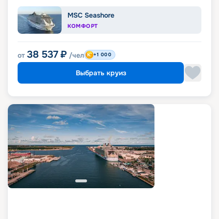
MSC Seashore
КОМФОРТ
38 537
₽
от
/чел
+1 000
Выбрать круиз