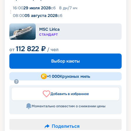
16:00
29 июля 2028
сб
8
дн
/
7
нч
08:00
05 августа 2028
сб
MSC Lirica
СТАНДАРТ
112 822
₽
от
/ чел
Выбор каюты
+
1 000
Круизных миль
Добавить в избранное
Моментально оповестим о снижении цены
Поделиться