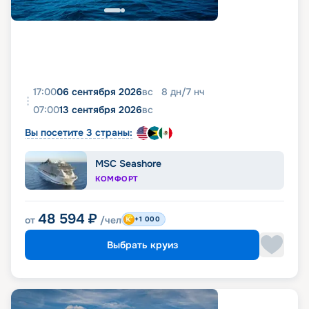
17:00
06 сентября 2026
вс
8
дн
/
7
нч
07:00
13 сентября 2026
вс
Вы посетите 3 страны:
MSC Seashore
КОМФОРТ
48 594
₽
от
/чел
+1 000
Выбрать круиз