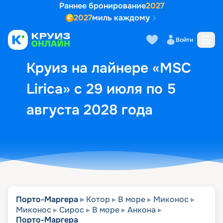
Раннее бронирование
2027
2027
миль каждому
Описание
Выбор кают
Маршрут и экск
Войти
Круиз на лайнере «MSC
Lirica» с 29 июля по 5
августа 2028 года
Порто-Маргера
Котор
В море
Миконос
Миконос
Сирос
В море
Анкона
Порто-Маргера