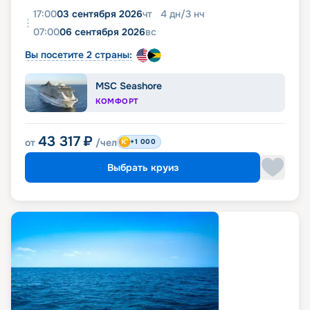
17:00
03 сентября 2026
чт
4
дн
/
3
нч
07:00
06 сентября 2026
вс
Вы посетите 2 страны:
MSC Seashore
КОМФОРТ
43 317
₽
от
/чел
+1 000
Выбрать круиз