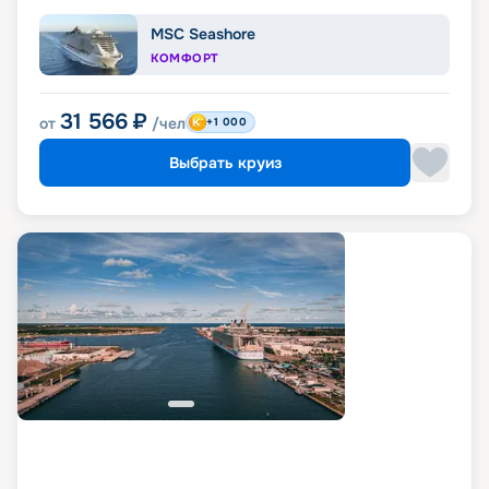
MSC Seashore
КОМФОРТ
31 566
₽
от
/чел
+1 000
Выбрать круиз