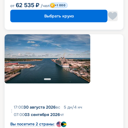
62 535
₽
от
/чел
+1 000
Выбрать круиз
17:00
30 августа 2026
вс
5
дн
/
4
нч
07:00
03 сентября 2026
чт
Вы посетите 2 страны: