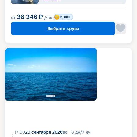
36 346
₽
от
/чел
+1 000
Выбрать круиз
17:00
20 сентября 2026
вс
8
дн
/
7
нч