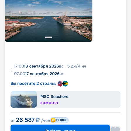
17:00
13 сентября 2026
вс
5
дн
/
4
нч
07:00
17 сентября 2026
чт
Вы посетите 2 страны:
MSC Seashore
КОМФОРТ
26 587
₽
от
/чел
+1 000