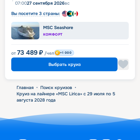
07:00
27 сентября 2026
вс
Вы посетите 3 страны:
MSC Seashore
КОМФОРТ
73 489
₽
от
/чел
+1 000
Выбрать круиз
Главная
•
Поиск круизов
•
Круиз на лайнере «MSC Lirica» с 29 июля по 5
августа 2028 года