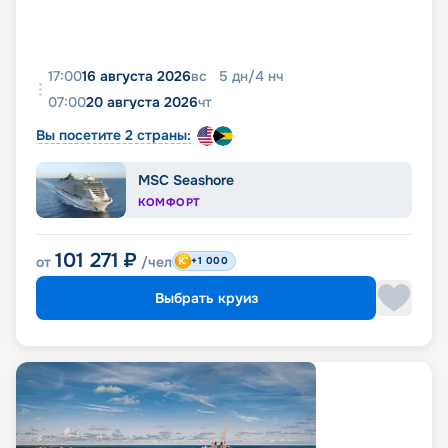
17:00
16 августа 2026
вс
5
дн
/
4
нч
07:00
20 августа 2026
чт
Вы посетите 2 страны:
MSC Seashore
КОМФОРТ
101 271
₽
от
/чел
+1 000
Выбрать круиз