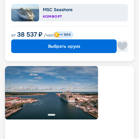
MSC Seashore
КОМФОРТ
38 537
₽
от
/чел
+1 000
Выбрать круиз