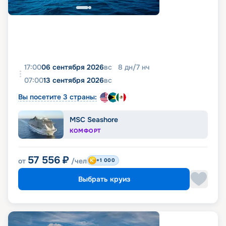
17:00
06 сентября 2026
вс
8
дн
/
7
нч
07:00
13 сентября 2026
вс
Вы посетите 3 страны:
MSC Seashore
КОМФОРТ
57 556
₽
от
/чел
+1 000
Выбрать круиз