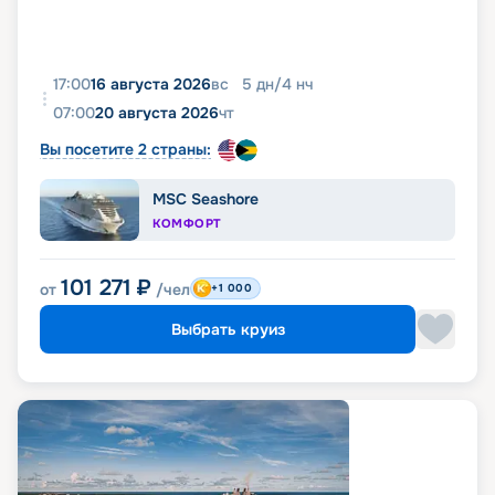
17:00
16 августа 2026
вс
5
дн
/
4
нч
07:00
20 августа 2026
чт
Вы посетите 2 страны:
MSC Seashore
КОМФОРТ
101 271
₽
от
/чел
+1 000
Выбрать круиз