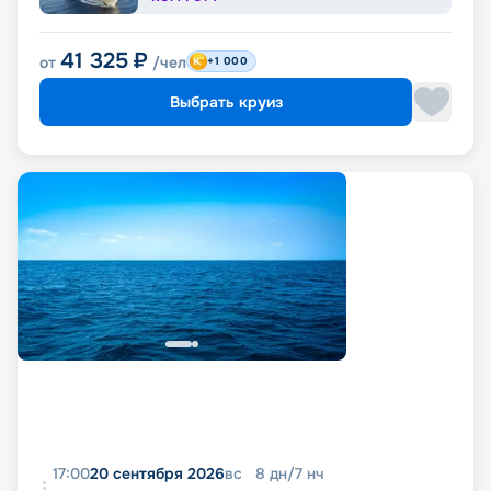
41 325
₽
от
/чел
+1 000
Выбрать круиз
17:00
20 сентября 2026
вс
8
дн
/
7
нч