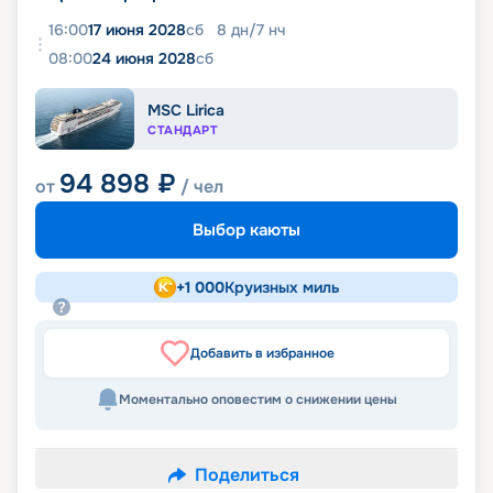
16:00
17 июня 2028
сб
8
дн
/
7
нч
08:00
24 июня 2028
сб
MSC Lirica
СТАНДАРТ
94 898
₽
от
/ чел
Выбор каюты
+
1 000
Круизных миль
Добавить в избранное
Моментально оповестим о снижении цены
Поделиться