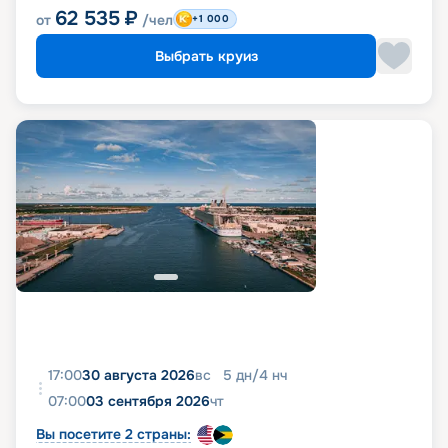
62 535
₽
от
/чел
+1 000
Выбрать круиз
17:00
30 августа 2026
вс
5
дн
/
4
нч
07:00
03 сентября 2026
чт
Вы посетите 2 страны: