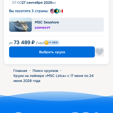
07:00
27 сентября 2026
вс
Вы посетите 3 страны:
MSC Seashore
КОМФОРТ
73 489
₽
от
/чел
+1 000
Выбрать круиз
Главная
•
Поиск круизов
•
Круиз на лайнере «MSC Lirica» с 17 июня по 24
июня 2028 года