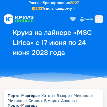
Раннее бронирование
2027
2027
миль каждому
Описание
Выбор кают
Маршрут и экск
Войти
Круиз на лайнере «MSC
Lirica» с 17 июня по 24
июня 2028 года
Порто-Маргера
Котор
В море
Миконос
Миконос
Сирос
В море
Анкона
Порто-Маргера