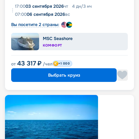
17:00
03 сентября 2026
чт
4
дн
/
3
нч
07:00
06 сентября 2026
вс
Вы посетите 2 страны:
MSC Seashore
КОМФОРТ
43 317
₽
от
/чел
+1 000
Выбрать круиз