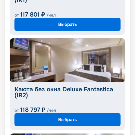
(IR1)
117 801
₽
от
/чел
Выбрать
Каюта без окна Deluxe Fantastica
(IR2)
118 797
₽
от
/чел
Выбрать