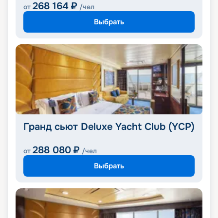
268 164
₽
от
/чел
Выбрать
Гранд сьют Deluxe Yacht Club (YCP)
288 080
₽
от
/чел
Выбрать