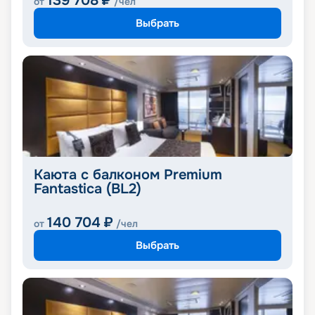
139 708
₽
от
/чел
Выбрать
Каюта с балконом Premium
Fantastica (BL2)
140 704
₽
от
/чел
Выбрать