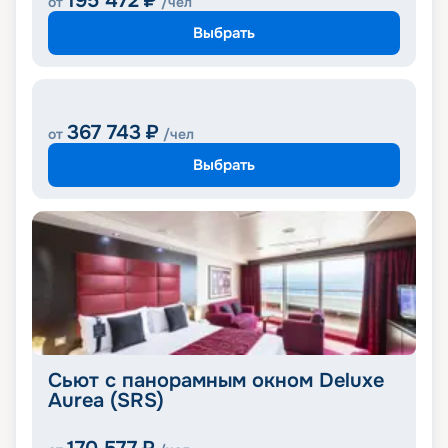
195 472
₽
от
/чел
Выбрать
367 743
₽
от
/чел
Выбрать
Сьют с панорамным окном Deluxe
Aurea (SRS)