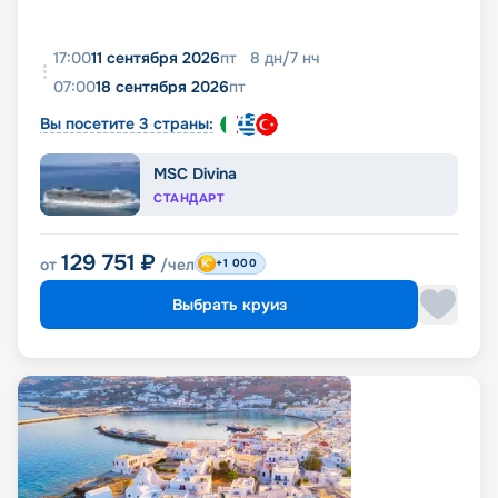
17:00
11 сентября 2026
пт
8
дн
/
7
нч
07:00
18 сентября 2026
пт
Вы посетите 3 страны:
MSC Divina
СТАНДАРТ
129 751
₽
от
/чел
+1 000
Выбрать круиз