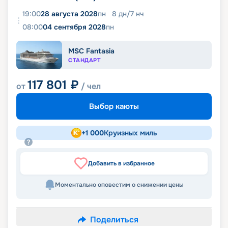
19:00
28 августа 2028
пн
8
дн
/
7
нч
08:00
04 сентября 2028
пн
MSC Fantasia
СТАНДАРТ
117 801
₽
от
/ чел
Выбор каюты
+
1 000
Круизных миль
Добавить в избранное
Моментально оповестим о снижении цены
Поделиться