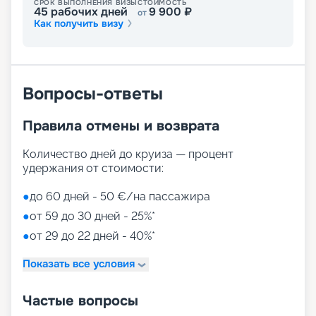
СРОК ВЫПОЛНЕНИЯ ВИЗЫ
СТОИМОСТЬ
мечта, ставшая реальностью!
45
рабочих дней
9 900
₽
от
Как получить визу
Вопросы-ответы
Правила отмены и возврата
Количество дней до круиза — процент
удержания от стоимости:
●
до 60 дней - 50 €/на пассажира
●
от 59 до 30 дней - 25%*
●
от 29 до 22 дней - 40%*
Показать все условия
Частые вопросы