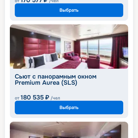
170 577
₽
от
/чел
Выбрать
Сьют с панорамным окном
Premium Aurea (SLS)
180 535
₽
от
/чел
Выбрать