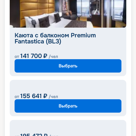
Каюта с балконом Premium
Fantastica (BL3)
141 700
₽
от
/чел
Выбрать
155 641
₽
от
/чел
Выбрать