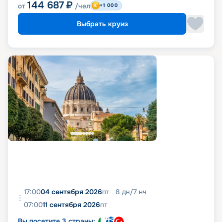
144 687
₽
от
/чел
+1 000
Выбрать круиз
17:00
04 сентября 2026
пт
8
дн
/
7
нч
07:00
11 сентября 2026
пт
Вы посетите 3 страны: