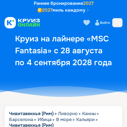
Раннее бронирование
2027
2027
миль каждому
Описание
Выбор кают
Маршрут и экск
Войти
Круиз на лайнере «MSC
Fantasia» с 28 августа
по 4 сентября 2028 года
Чивитавеккья (Рим)
Ливорно
Канны
Барселона
Ибица
В море
Кальяри
Чивитавеккья (Рим)