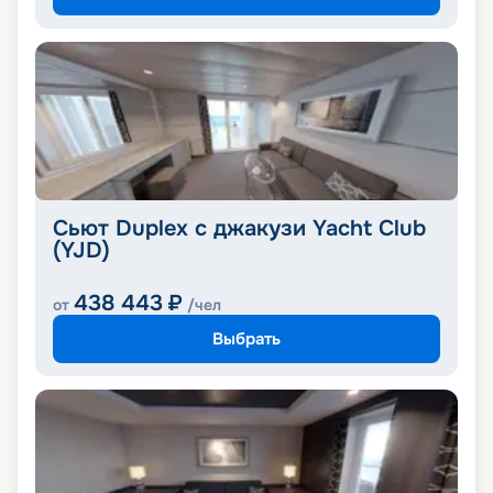
Сьют Duplex с джакузи Yacht Club
(YJD)
438 443
₽
от
/чел
Выбрать