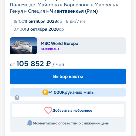
Пальма-де-Майорка
Барселона
Марсель
Генуя
Специя
Чивитавеккья (Рим)
19:00
11 октября 2028
ср
8
дн
/
7
нч
07:00
18 октября 2028
ср
MSC World Europa
КОМФОРТ
105 852
₽
от
/ чел
Выбор каюты
+
1 000
Круизных миль
Добавить в избранное
Моментально оповестим о снижении цены