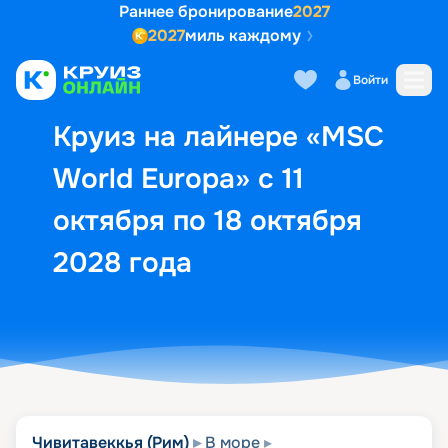
Раннее бронирование
2027
2027
миль каждому
Описание
Выбор кают
Маршрут и экск
Войти
Круиз на лайнере «MSC
World Europa» с 11
октября по 18 октября
2028 года
Чивитавеккья (Рим)
В море