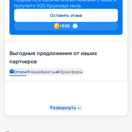
получите
500
Круизных миль
Оставить отзыв
+
500
Выгодные предложения от наших
партнеров
🏨
✈️
🚗
Отели
Авиабилеты
Трансферы
Развернуть