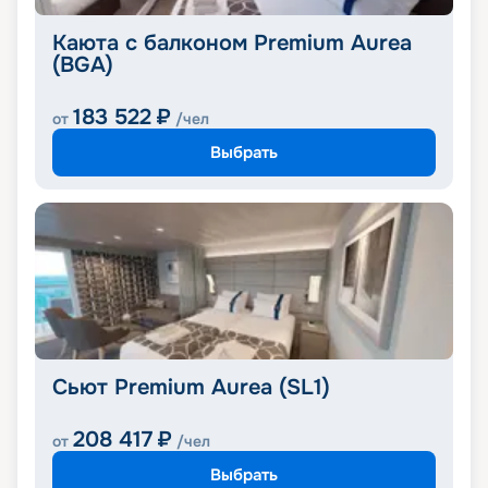
Каюта с балконом Premium Aurea
(BGA)
183 522
₽
от
/чел
Выбрать
Сьют Premium Aurea (SL1)
208 417
₽
от
/чел
Выбрать