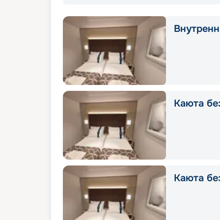
Внутрення
Каюта без
Каюта без