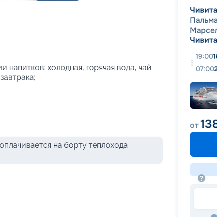
+
54
фотографий
Чивита
Пальм
Марсе
Чивита
19:00
1
и напитков: холодная, горячая вода, чай
07:00
 завтрака;
13
от
оплачивается на борту теплохода