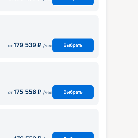
179 539
₽
Выбрать
от
/чел
175 556
₽
Выбрать
от
/чел