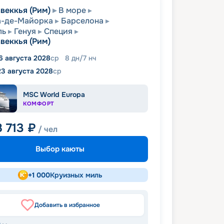
веккья (Рим)
В море
а-де-Майорка
Барселона
ль
Генуя
Специя
веккья (Рим)
6 августа 2028
ср
8
дн
/
7
нч
23 августа 2028
ср
MSC World Europa
КОМФОРТ
8 713
₽
/ чел
Выбор каюты
+
1 000
Круизных миль
Добавить в избранное