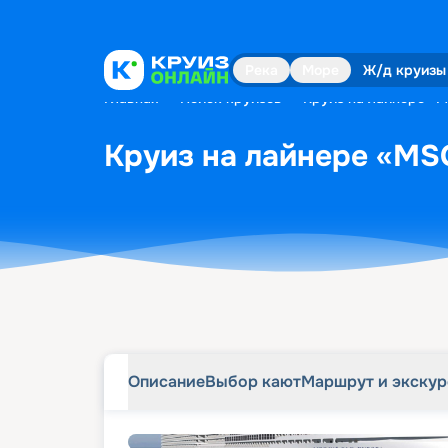
Описание
Выбор кают
Маршрут и экску
Река
Море
Ж/д круизы
Главная
•
Поиск круизов
•
Круиз на лайнере «MS
Круиз на лайнере «MSC
Описание
Выбор кают
Маршрут и экску