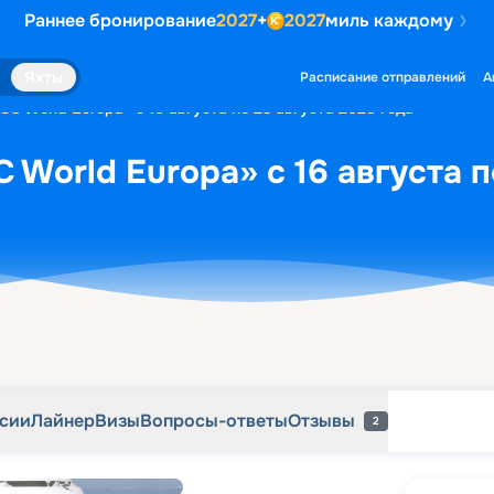
Раннее бронирование
2027
+
2027
миль каждому
рсии
Лайнер
Визы
Вопросы-ответы
Отзывы
2
Яхты
Расписание отправлений
А
C World Europa» с 16 августа по 23 августа 2028 года
 World Europa» с 16 августа п
рсии
Лайнер
Визы
Вопросы-ответы
Отзывы
2