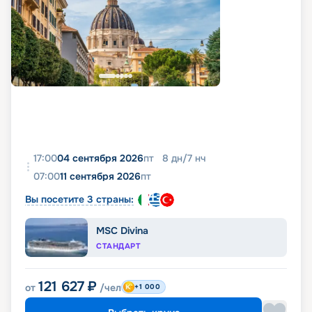
17:00
04 сентября 2026
пт
8
дн
/
7
нч
07:00
11 сентября 2026
пт
Вы посетите 3 страны:
MSC Divina
СТАНДАРТ
121 627
₽
от
/чел
+1 000