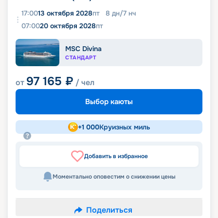
17:00
13 октября 2028
пт
8
дн
/
7
нч
07:00
20 октября 2028
пт
MSC Divina
СТАНДАРТ
97 165
₽
от
/ чел
Выбор каюты
+
1 000
Круизных миль
Добавить в избранное
Моментально оповестим о снижении цены
Поделиться