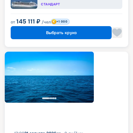
СТАНДАРТ
145 111
₽
от
/чел
+1 000
Выбрать круиз