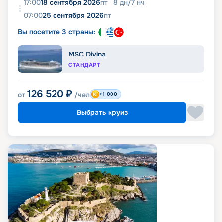
17:00
18 сентября 2026
пт
8
дн
/
7
нч
07:00
25 сентября 2026
пт
Вы посетите 3 страны:
MSC Divina
СТАНДАРТ
126 520
₽
от
/чел
+1 000
Выбрать круиз