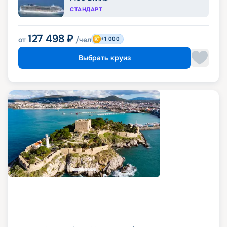
СТАНДАРТ
127 498
₽
от
/чел
+1 000
Выбрать круиз