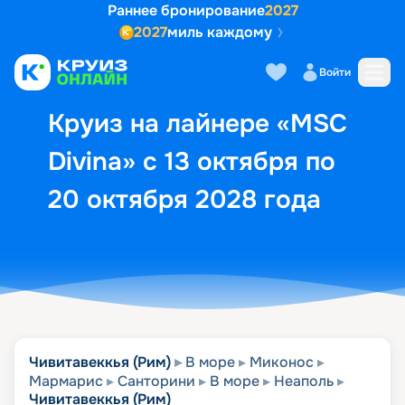
Раннее бронирование
2027
2027
миль каждому
Описание
Выбор кают
Маршрут и экск
Войти
Круиз на лайнере «MSC
Divina» с 13 октября по
20 октября 2028 года
Чивитавеккья (Рим)
В море
Миконос
Мармарис
Санторини
В море
Неаполь
Чивитавеккья (Рим)