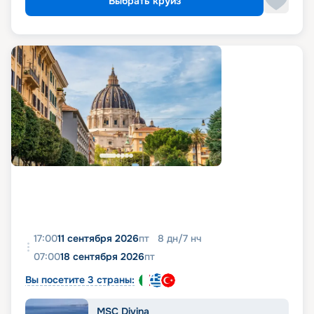
Выбрать круиз
17:00
11 сентября 2026
пт
8
дн
/
7
нч
07:00
18 сентября 2026
пт
Вы посетите 3 страны:
MSC Divina