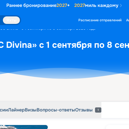
Раннее бронирование
2027
+
2027
миль каждому
рсии
Лайнер
Визы
Вопросы-ответы
Отзывы
1
Яхты
Расписание отправлений
А
C Divina» с 1 сентября по 8 сентября 2028 года
 Divina» с 1 сентября по 8 се
рсии
Лайнер
Визы
Вопросы-ответы
Отзывы
1