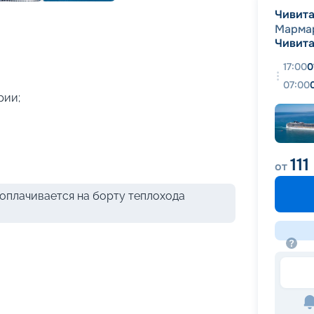
+
39
фотографий
Чивита
Марма
Чивита
17:00
0
07:00
рии;
111
от
оплачивается на борту теплохода