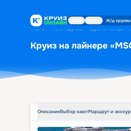
Описание
Выбор кают
Маршрут и экску
Река
Море
Ж/д круизы
Главная
•
Поиск круизов
•
Круиз на лайнере «MS
Круиз на лайнере «MSC
Описание
Выбор кают
Маршрут и экску