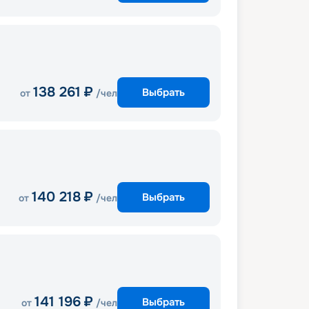
138 261
₽
Выбрать
от
/чел
140 218
₽
Выбрать
от
/чел
141 196
₽
Выбрать
от
/чел