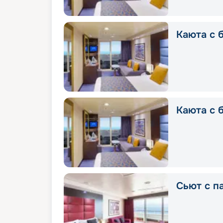
Каюта с б
Каюта с 
Сьют с п