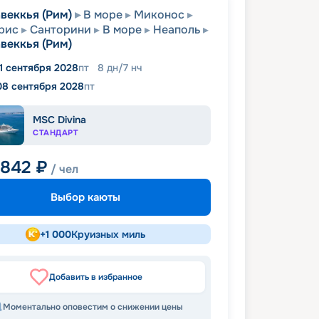
веккья (Рим)
В море
Миконос
рис
Санторини
В море
Неаполь
веккья (Рим)
1 сентября 2028
пт
8
дн
/
7
нч
08 сентября 2028
пт
MSC Divina
СТАНДАРТ
 842
₽
/ чел
Выбор каюты
+
1 000
Круизных миль
Добавить в избранное
Моментально оповестим о снижении цены