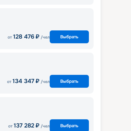
128 476
₽
Выбрать
от
/чел
134 347
₽
Выбрать
от
/чел
137 282
₽
Выбрать
от
/чел