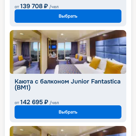
139 708
₽
от
/чел
Выбрать
Каюта с балконом Junior Fantastica
(BM1)
142 695
₽
от
/чел
Выбрать