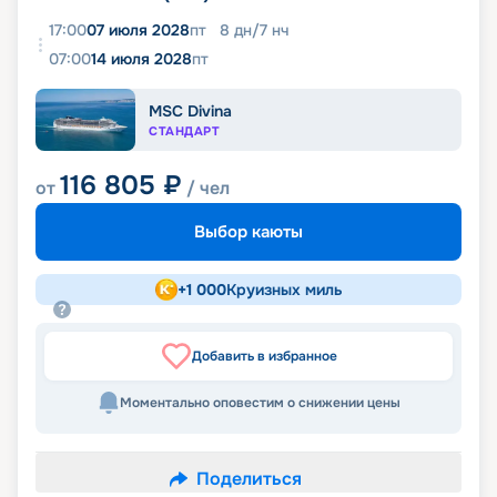
17:00
07 июля 2028
пт
8
дн
/
7
нч
07:00
14 июля 2028
пт
MSC Divina
СТАНДАРТ
116 805
₽
от
/ чел
Выбор каюты
+
1 000
Круизных миль
Добавить в избранное
Моментально оповестим о снижении цены
Поделиться