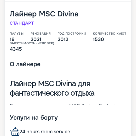
Лайнер
MSC Divina
СТАНДАРТ
ПАЛУБЫ
РЕНОВАЦИЯ
ГОД ПОСТРОЙКИ
КОЛИЧЕСТВО КАЮТ
18
2021
2012
1530
ВМЕСТИМОСТЬ (ЧЕЛОВЕК)
4345
О
лайнере
Лайнер MSC Divina для
фантастического отдыха
Это третье судно класса MSC Cruises Fantasia.
Оно считается одним из лучших во флоте всей
Услуги на борту
компании. Оно было построен в 2012 году, а уже
через 5 лет проведена модернизация. В 1 530
каютах разных категорий могут разместиться до
24 hours room service