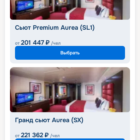
Сьют Premium Aurea (SL1)
201 447
₽
от
/чел
Выбрать
Гранд сьют Aurea (SX)
221 362
₽
от
/чел