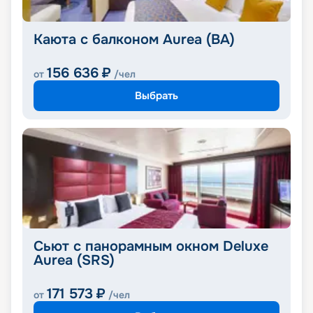
Каюта с балконом Aurea (BA)
156 636
₽
от
/чел
Выбрать
Сьют с панорамным окном Deluxe
Aurea (SRS)
171 573
₽
от
/чел