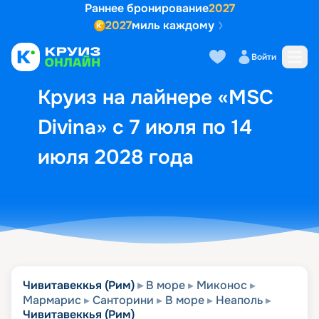
Раннее бронирование
2027
2027
миль каждому
Описание
Выбор кают
Маршрут и экск
Войти
Круиз на лайнере «MSC
Divina» с 7 июля по 14
июля 2028 года
Чивитавеккья (Рим)
В море
Миконос
Мармарис
Санторини
В море
Неаполь
Чивитавеккья (Рим)