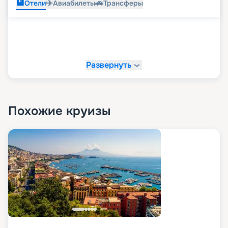
🏨
✈️
🚗
Отели
Авиабилеты
Трансферы
Развернуть
Похожие круизы