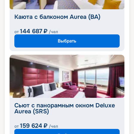
Каюта с балконом Aurea (BA)
144 687
₽
от
/чел
Выбрать
Сьют с панорамным окном Deluxe
Aurea (SRS)
159 624
₽
от
/чел