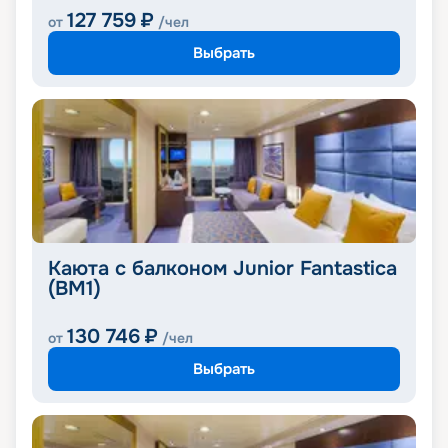
127 759
₽
от
/чел
Выбрать
Каюта с балконом Junior Fantastica
(BM1)
130 746
₽
от
/чел
Выбрать