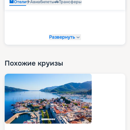
🏨
✈️
🚗
Отели
Авиабилеты
Трансферы
Развернуть
Похожие круизы