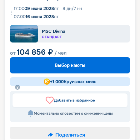
17:00
09 июня 2028
пт
8
дн
/
7
нч
07:00
16 июня 2028
пт
MSC Divina
СТАНДАРТ
104 856
₽
от
/ чел
Выбор каюты
+
1 000
Круизных миль
Добавить в избранное
Моментально оповестим о снижении цены
Поделиться