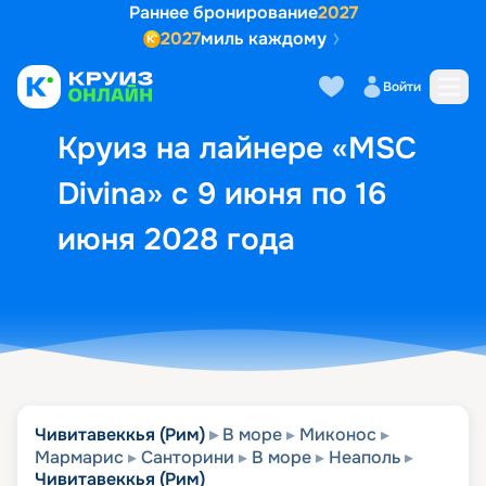
Раннее бронирование
2027
2027
миль каждому
Описание
Выбор кают
Маршрут и экск
Войти
Круиз на лайнере «MSC
Divina» с 9 июня по 16
июня 2028 года
Чивитавеккья (Рим)
В море
Миконос
Мармарис
Санторини
В море
Неаполь
Чивитавеккья (Рим)