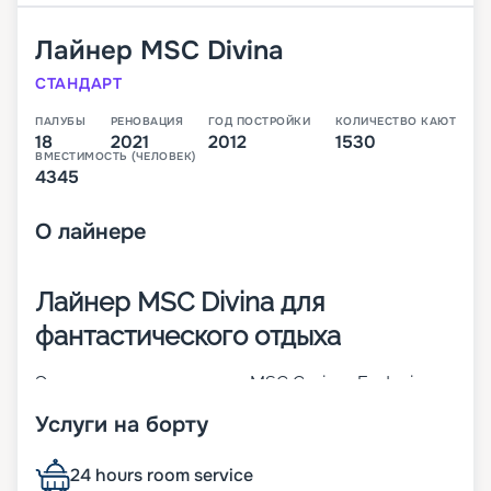
Лайнер
MSC Divina
СТАНДАРТ
ПАЛУБЫ
РЕНОВАЦИЯ
ГОД ПОСТРОЙКИ
КОЛИЧЕСТВО КАЮТ
18
2021
2012
1530
ВМЕСТИМОСТЬ (ЧЕЛОВЕК)
4345
О
лайнере
Лайнер MSC Divina для
фантастического отдыха
Это третье судно класса MSC Cruises Fantasia.
Оно считается одним из лучших во флоте всей
Услуги на борту
компании. Оно было построен в 2012 году, а уже
через 5 лет проведена модернизация. В 1 530
каютах разных категорий могут разместиться до
24 hours room service