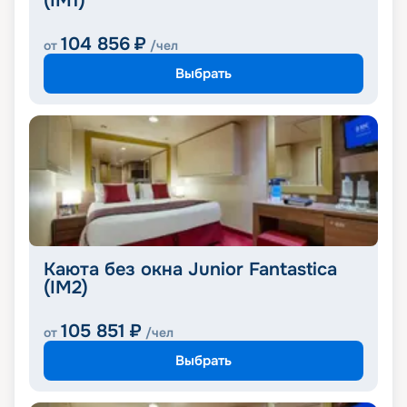
(IM1)
104 856
₽
от
/чел
Выбрать
Каюта без окна Junior Fantastica
(IM2)
105 851
₽
от
/чел
Выбрать