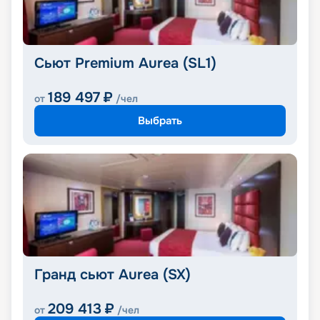
Сьют Premium Aurea (SL1)
189 497
₽
от
/чел
Выбрать
Гранд сьют Aurea (SX)
209 413
₽
от
/чел