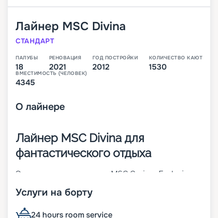
Лайнер
MSC Divina
СТАНДАРТ
ПАЛУБЫ
РЕНОВАЦИЯ
ГОД ПОСТРОЙКИ
КОЛИЧЕСТВО КАЮТ
18
2021
2012
1530
ВМЕСТИМОСТЬ (ЧЕЛОВЕК)
4345
О
лайнере
Лайнер MSC Divina для
фантастического отдыха
Это третье судно класса MSC Cruises Fantasia.
Оно считается одним из лучших во флоте всей
Услуги на борту
компании. Оно было построен в 2012 году, а уже
через 5 лет проведена модернизация. В 1 530
каютах разных категорий могут разместиться до
24 hours room service