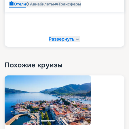
🏨
✈️
🚗
Отели
Авиабилеты
Трансферы
Развернуть
Похожие круизы