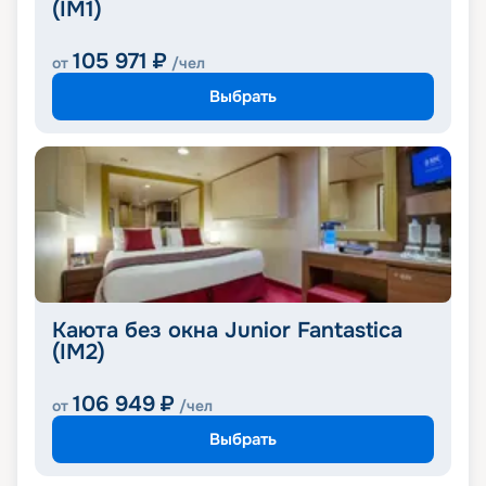
(IM1)
105 971
₽
от
/чел
Выбрать
Каюта без окна Junior Fantastica
(IM2)
106 949
₽
от
/чел
Выбрать