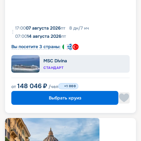
17:00
07 августа 2026
пт
8
дн
/
7
нч
07:00
14 августа 2026
пт
Вы посетите 3 страны:
MSC Divina
СТАНДАРТ
148 046
₽
от
/чел
+1 000
Выбрать круиз