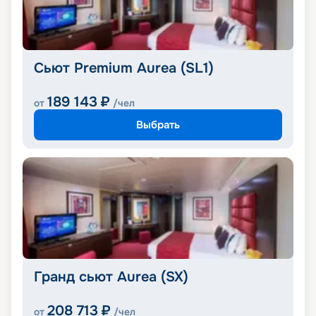
Сьют Premium Aurea (SL1)
189 143
₽
от
/чел
Выбрать
Гранд сьют Aurea (SX)
208 713
₽
от
/чел