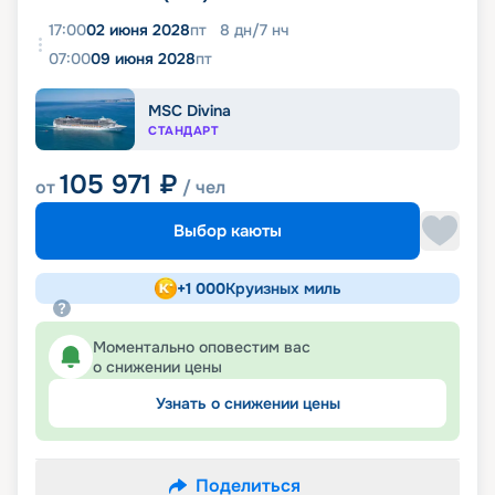
17:00
02 июня 2028
пт
8
дн
/
7
нч
07:00
09 июня 2028
пт
MSC Divina
СТАНДАРТ
105 971
₽
от
/ чел
Выбор каюты
+
1 000
Круизных миль
Моментально оповестим вас
о снижении цены
Узнать о снижении цены
Поделиться