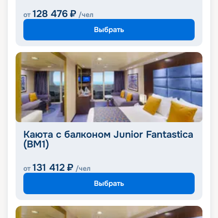
128 476
₽
от
/чел
Выбрать
Каюта с балконом Junior Fantastica
(BM1)
131 412
₽
от
/чел
Выбрать