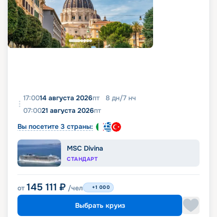
17:00
14 августа 2026
пт
8
дн
/
7
нч
07:00
21 августа 2026
пт
Вы посетите 3 страны:
MSC Divina
СТАНДАРТ
145 111
₽
от
/чел
+1 000
Выбрать круиз