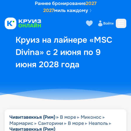
Раннее бронирование
2027
2027
миль каждому
Описание
Выбор кают
Маршрут и экск
Войти
Круиз на лайнере «MSC
Divina» с 2 июня по 9
июня 2028 года
Чивитавеккья (Рим)
В море
Миконос
Мармарис
Санторини
В море
Неаполь
Чивитавеккья (Рим)