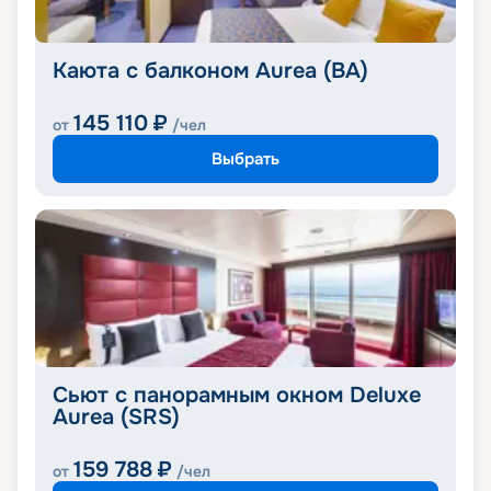
Каюта с балконом Aurea (BA)
145 110
₽
от
/чел
Выбрать
Сьют с панорамным окном Deluxe
Aurea (SRS)
159 788
₽
от
/чел