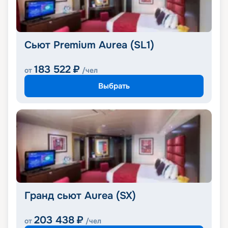
Сьют Premium Aurea (SL1)
183 522
₽
от
/чел
Выбрать
Гранд сьют Aurea (SX)
203 438
₽
от
/чел