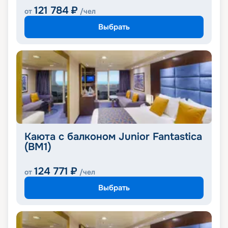
121 784
₽
от
/чел
Выбрать
Каюта с балконом Junior Fantastica
(BM1)
124 771
₽
от
/чел
Выбрать