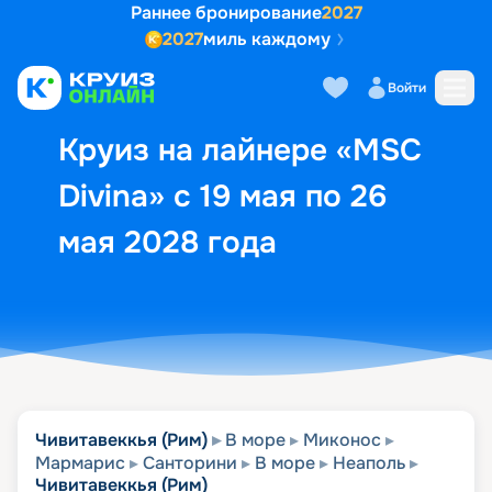
Раннее бронирование
2027
2027
миль каждому
Описание
Выбор кают
Маршрут и экск
Войти
Круиз на лайнере «MSC
Divina» с 19 мая по 26
мая 2028 года
Чивитавеккья (Рим)
В море
Миконос
Мармарис
Санторини
В море
Неаполь
Чивитавеккья (Рим)