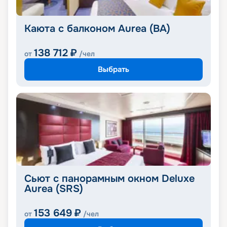
Каюта с балконом Aurea (BA)
138 712
₽
от
/чел
Выбрать
Сьют с панорамным окном Deluxe
Aurea (SRS)
153 649
₽
от
/чел