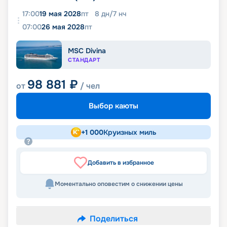
17:00
19 мая 2028
пт
8
дн
/
7
нч
07:00
26 мая 2028
пт
MSC Divina
СТАНДАРТ
98 881
₽
от
/ чел
Выбор каюты
+
1 000
Круизных миль
Добавить в избранное
Моментально оповестим о снижении цены
Поделиться