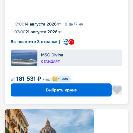
17:00
14 августа 2026
пт
8
дн
/
7
нч
07:00
21 августа 2026
пт
Вы посетите 3 страны:
MSC Divina
СТАНДАРТ
181 531
₽
от
/чел
+1 000
Выбрать круиз