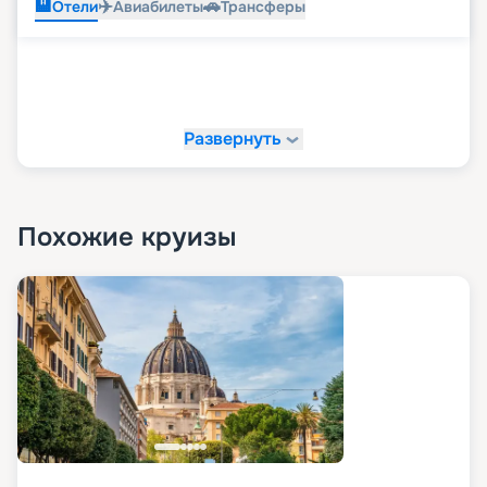
🏨
✈️
🚗
Отели
Авиабилеты
Трансферы
Развернуть
Похожие круизы