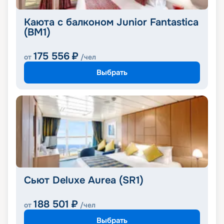
Каюта с балконом Junior Fantastica
(BM1)
175 556
₽
от
/чел
Выбрать
Сьют Deluxe Aurea (SR1)
188 501
₽
от
/чел
Выбрать