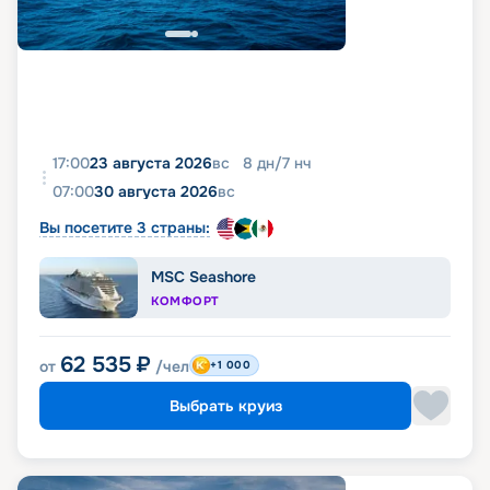
17:00
23 августа 2026
вс
8
дн
/
7
нч
07:00
30 августа 2026
вс
Вы посетите 3 страны:
MSC Seashore
КОМФОРТ
62 535
₽
от
/чел
+1 000
Выбрать круиз