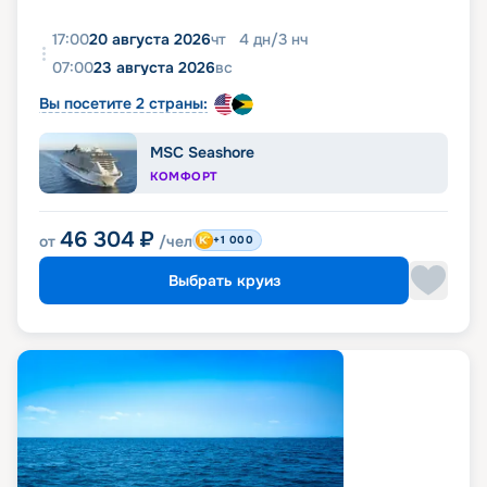
17:00
20 августа 2026
чт
4
дн
/
3
нч
07:00
23 августа 2026
вс
Вы посетите 2 страны:
MSC Seashore
КОМФОРТ
46 304
₽
от
/чел
+1 000
Выбрать круиз