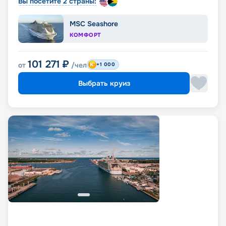
Вы посетите 2 страны:
MSC Seashore
КОМФОРТ
101 271
₽
от
/чел
+1 000
Выбрать круиз