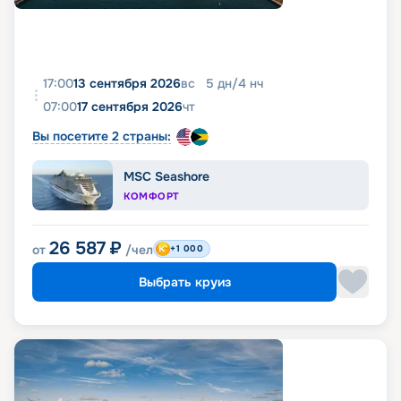
17:00
13 сентября 2026
вс
5
дн
/
4
нч
07:00
17 сентября 2026
чт
Вы посетите 2 страны:
MSC Seashore
КОМФОРТ
26 587
₽
от
/чел
+1 000
Выбрать круиз