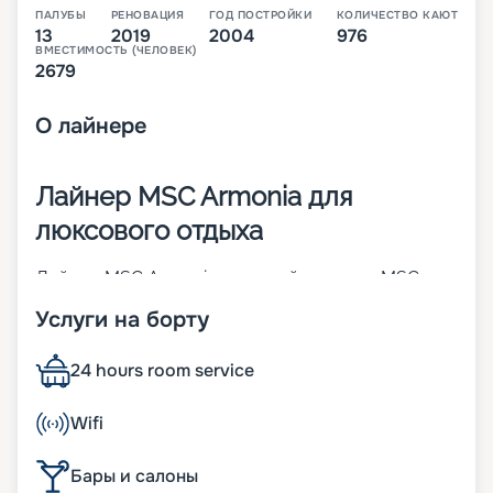
ПАЛУБЫ
РЕНОВАЦИЯ
ГОД ПОСТРОЙКИ
КОЛИЧЕСТВО КАЮТ
13
2019
2004
976
ВМЕСТИМОСТЬ (ЧЕЛОВЕК)
2679
О
лайнере
Лайнер MSC Armonia для
люксового отдыха
Лайнер MSC Armonia – первый в классе MSC
Cruises Lirica. Он был построен в 2001 году, а в
Услуги на борту
2014-м проведена его значительная
модернизация. Судно среднего размера
отличается высокими показателями комфорта.
24 hours room service
Его основные параметры:
• ширина – 29 м;
Wifi
• длина – 251 м;
• водоизмещение – 65 тыс. т;
Бары и салоны
• количество палуб – 13;