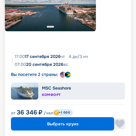
17:00
17 сентября 2026
чт
4
дн
/
3
нч
07:00
20 сентября 2026
вс
Вы посетите 2 страны:
MSC Seashore
КОМФОРТ
36 346
₽
от
/чел
+1 000
Выбрать круиз