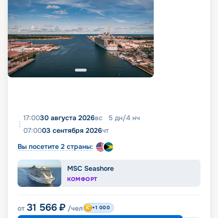
17:00
30 августа 2026
вс
5
дн
/
4
нч
07:00
03 сентября 2026
чт
Вы посетите 2 страны:
MSC Seashore
КОМФОРТ
31 566
₽
от
/чел
+1 000