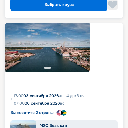
Выбрать круиз
17:00
03 сентября 2026
чт
4
дн
/
3
нч
07:00
06 сентября 2026
вс
Вы посетите 2 страны:
MSC Seashore