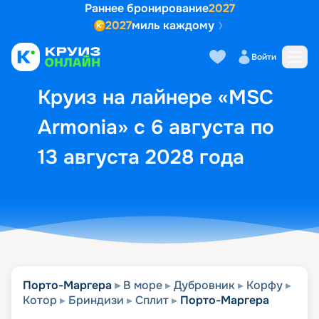
Раннее бронирование
2027
2027
миль каждому
Описание
Выбор кают
Маршрут и экск
Войти
Круиз на лайнере «MSC
Armonia» с 6 августа по
13 августа 2028 года
Порто-Маргера
В море
Дубровник
Корфу
Котор
Бриндизи
Сплит
Порто-Маргера