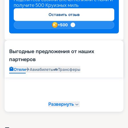
получите
500
Круизных миль
Оставить отзыв
+
500
Выгодные предложения от наших
партнеров
🏨
✈️
🚗
Отели
Авиабилеты
Трансферы
Развернуть