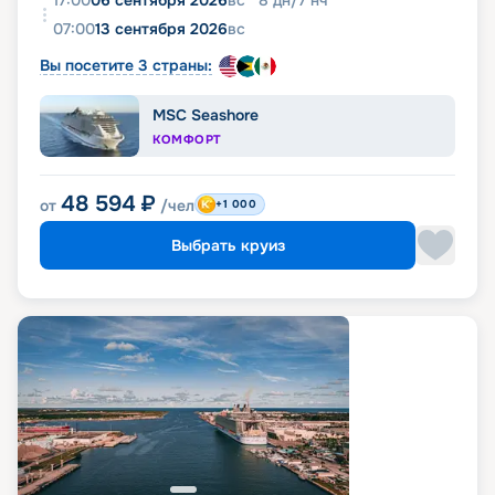
17:00
06 сентября 2026
вс
8
дн
/
7
нч
07:00
13 сентября 2026
вс
Вы посетите 3 страны:
MSC Seashore
КОМФОРТ
48 594
₽
от
/чел
+1 000
Выбрать круиз