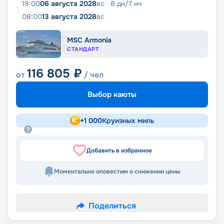
19:00
06 августа 2028
вс
8
дн
/
7
нч
08:00
13 августа 2028
вс
MSC Armonia
СТАНДАРТ
116 805
₽
от
/ чел
Выбор каюты
+
1 000
Круизных миль
Добавить в избранное
Моментально оповестим о снижении цены
Поделиться