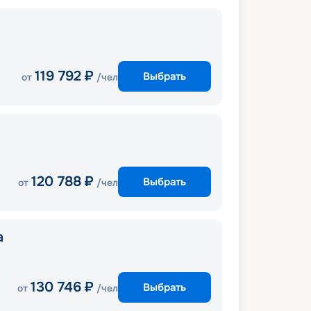
119 792
₽
Выбрать
от
/чел
120 788
₽
Выбрать
от
/чел
a
130 746
₽
Выбрать
от
/чел