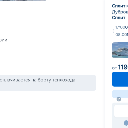
+
36
фотографий
Сплит
Дубро
Сплит
17:00
0
08:00
рии;
11
от
оплачивается на борту теплохода