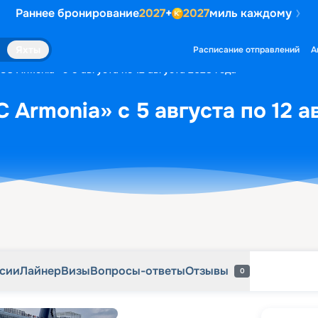
Раннее бронирование
2027
+
2027
миль каждому
рсии
Лайнер
Визы
Вопросы-ответы
Отзывы
0
Яхты
Расписание отправлений
А
C Armonia» с 5 августа по 12 августа 2028 года
 Armonia» с 5 августа по 12 а
рсии
Лайнер
Визы
Вопросы-ответы
Отзывы
0