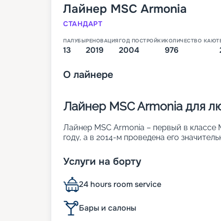
Лайнер
MSC Armonia
СТАНДАРТ
ПАЛУБЫ
РЕНОВАЦИЯ
ГОД ПОСТРОЙКИ
КОЛИЧЕСТВО КАЮТ
13
2019
2004
976
О
лайнере
Лайнер MSC Armonia для л
Лайнер MSC Armonia – первый в классе MS
году, а в 2014-м проведена его значител
отличается высокими показателями комф
• ширина – 29 м;
Услуги на борту
• длина – 251 м;
• водоизмещение – 65 тыс. т;
24 hours room service
• количество палуб – 13;
• осадка – 10,1 м;
• скорость – 20,1 узла;
Бары и салоны
• общее число кают – 976. Они рассчита