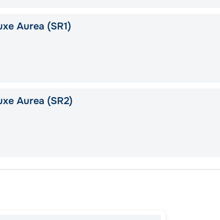
xe Aurea (SR1)
uxe Aurea (SR2)
Сплит
Дубро
Сплит