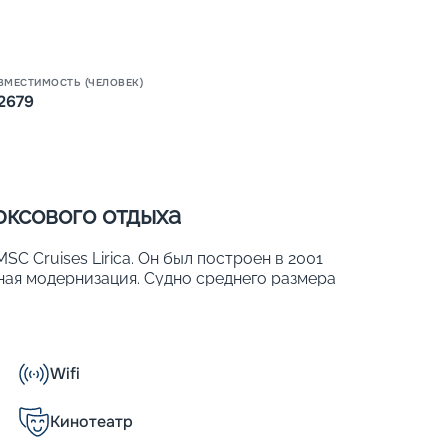
Пишит
ВМЕСТИМОСТЬ (ЧЕЛОВЕК)
2679
юксового отдыха
C Cruises Lirica. Он был построен в 2001
ьная модернизация. Судно среднего размера
орта. Его основные параметры:
Wifi
Кинотеатр
ны на комфортное расселение 2 679