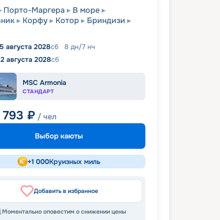
Порто-Маргера
В море
вник
Корфу
Котор
Бриндизи
5 августа 2028
сб
8
дн
/
7
нч
12 августа 2028
сб
MSC Armonia
СТАНДАРТ
9 793
₽
/ чел
Выбор каюты
+
1 000
Круизных миль
Добавить в избранное
Моментально оповестим о снижении цены