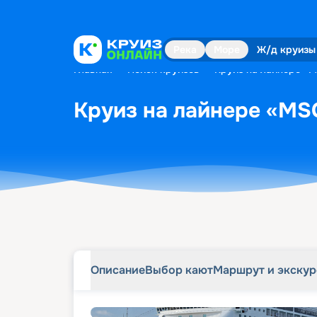
Описание
Выбор кают
Маршрут и экску
Река
Море
Ж/д круизы
Главная
•
Поиск круизов
•
Круиз на лайнере «MS
Круиз на лайнере «MSC
Описание
Выбор кают
Маршрут и экску