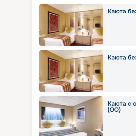
Каюта без
Каюта без
Каюта с 
(OO)