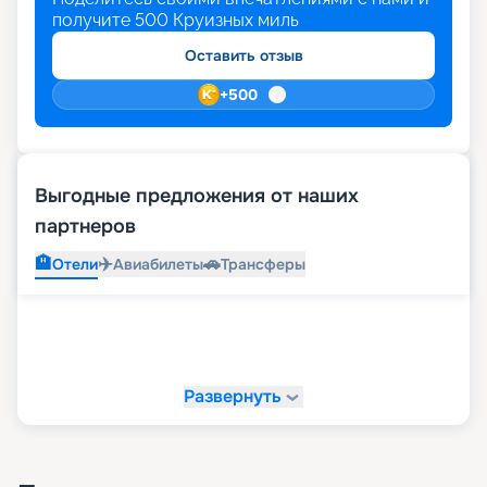
получите
500
Круизных миль
Оставить отзыв
+
500
Выгодные предложения от наших
партнеров
🏨
✈️
🚗
Отели
Авиабилеты
Трансферы
Развернуть