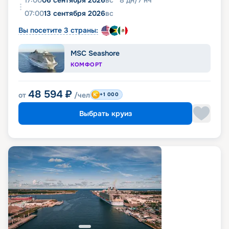
17:00
06 сентября 2026
вс
8
дн
/
7
нч
07:00
13 сентября 2026
вс
Вы посетите 3 страны:
MSC Seashore
КОМФОРТ
48 594
₽
от
/чел
+1 000
Выбрать круиз