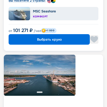
Вы посетите 2 страны:
MSC Seashore
КОМФОРТ
101 271
₽
от
/чел
+1 000
Выбрать круиз