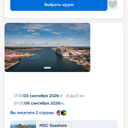
Выбрать круиз
17:00
03 сентября 2026
чт
4
дн
/
3
нч
07:00
06 сентября 2026
вс
Вы посетите 2 страны:
MSC Seashore