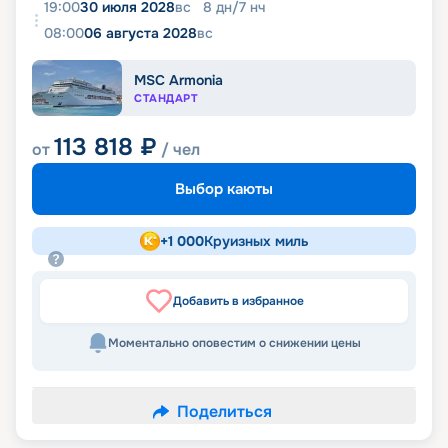
19:00
30 июля 2028
вс
8
дн
/
7
нч
08:00
06 августа 2028
вс
MSC Armonia
СТАНДАРТ
113 818
₽
от
/ чел
Выбор каюты
+
1 000
Круизных миль
Добавить в избранное
Моментально оповестим о снижении цены
Поделиться