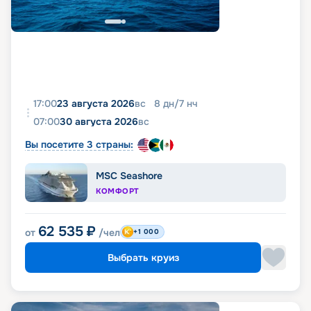
17:00
23 августа 2026
вс
8
дн
/
7
нч
07:00
30 августа 2026
вс
Вы посетите 3 страны:
MSC Seashore
КОМФОРТ
62 535
₽
от
/чел
+1 000
Выбрать круиз