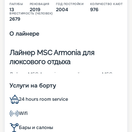
ПАЛУБЫ
РЕНОВАЦИЯ
ГОД ПОСТРОЙКИ
КОЛИЧЕСТВО КАЮТ
13
2019
2004
976
ВМЕСТИМОСТЬ (ЧЕЛОВЕК)
2679
О
лайнере
Лайнер MSC Armonia для
люксового отдыха
Лайнер MSC Armonia – первый в классе MSC
Cruises Lirica. Он был построен в 2001 году, а в
Услуги на борту
2014-м проведена его значительная
модернизация. Судно среднего размера
отличается высокими показателями комфорта.
24 hours room service
Его основные параметры:
• ширина – 29 м;
Wifi
• длина – 251 м;
• водоизмещение – 65 тыс. т;
Бары и салоны
• количество палуб – 13;