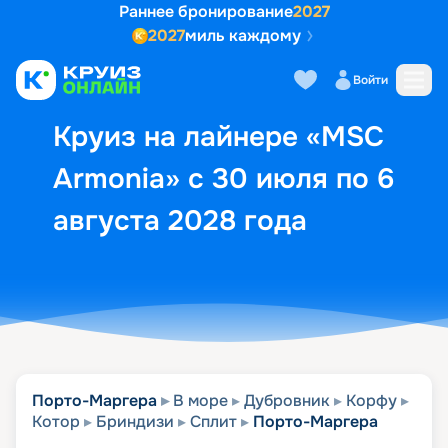
Раннее бронирование
2027
2027
миль каждому
Описание
Выбор кают
Маршрут и экск
Войти
Круиз на лайнере «MSC
Armonia» с 30 июля по 6
августа 2028 года
Порто-Маргера
В море
Дубровник
Корфу
Котор
Бриндизи
Сплит
Порто-Маргера