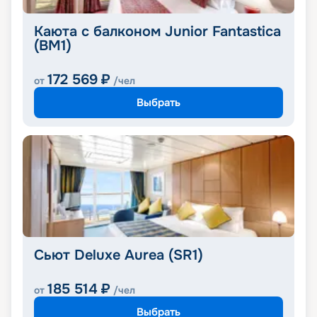
Каюта с балконом Junior Fantastica
(BM1)
172 569
₽
от
/чел
Выбрать
Сьют Deluxe Aurea (SR1)
185 514
₽
от
/чел
Выбрать