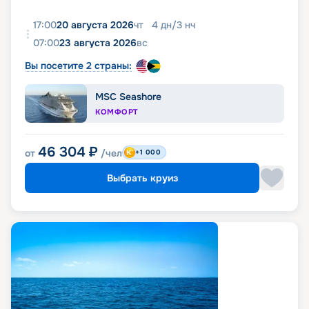
17:00
20 августа 2026
чт
4
дн
/
3
нч
07:00
23 августа 2026
вс
Вы посетите 2 страны:
MSC Seashore
КОМФОРТ
46 304
₽
от
/чел
+1 000
Выбрать круиз