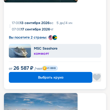
17:00
13 сентября 2026
вс
5
дн
/
4
нч
07:00
17 сентября 2026
чт
Вы посетите 2 страны:
MSC Seashore
КОМФОРТ
26 587
₽
от
/чел
+1 000
Выбрать круиз