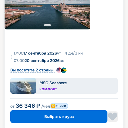
17:00
17 сентября 2026
чт
4
дн
/
3
нч
07:00
20 сентября 2026
вс
Вы посетите 2 страны:
MSC Seashore
КОМФОРТ
36 346
₽
от
/чел
+1 000
Выбрать круиз