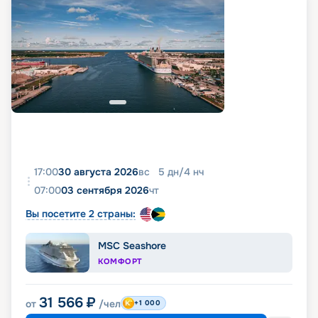
17:00
30 августа 2026
вс
5
дн
/
4
нч
07:00
03 сентября 2026
чт
Вы посетите 2 страны:
MSC Seashore
КОМФОРТ
31 566
₽
от
/чел
+1 000