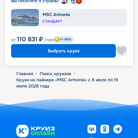
Вы посетите 4 страны:
MSC Armonia
СТАНДАРТ
110 831
₽
от
/чел
+1 000
Выбрать круиз
Главная
•
Поиск круизов
•
Круиз на лайнере «MSC Armonia» с 8 июля по 15
июля 2028 года