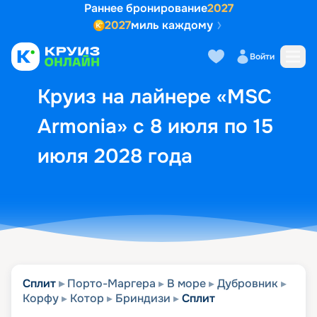
Раннее бронирование
2027
2027
миль каждому
Описание
Выбор кают
Маршрут и экск
Войти
Круиз на лайнере «MSC
Armonia» с 8 июля по 15
июля 2028 года
Сплит
Порто-Маргера
В море
Дубровник
Корфу
Котор
Бриндизи
Сплит