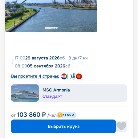
17:00
29 августа 2026
сб
8
дн
/
7
нч
08:00
05 сентября 2026
сб
Вы посетите 4 страны:
MSC Armonia
СТАНДАРТ
103 860
₽
от
/чел
+1 000
Выбрать круиз