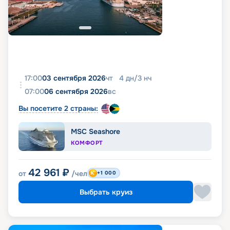
17:00
03 сентября 2026
чт
4
дн
/
3
нч
07:00
06 сентября 2026
вс
Вы посетите 2 страны:
MSC Seashore
КОМФОРТ
42 961
₽
от
/чел
+1 000
Выбрать круиз