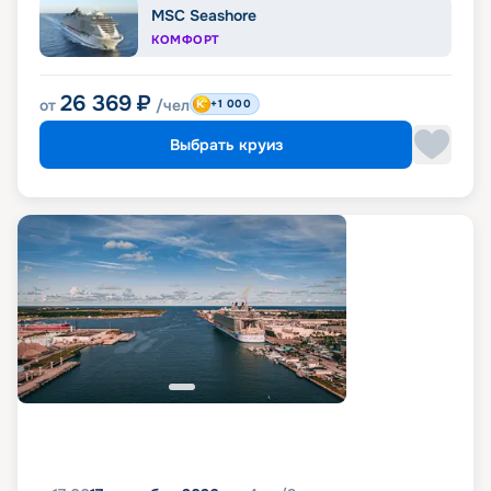
MSC Seashore
КОМФОРТ
26 369
₽
от
/чел
+1 000
Выбрать круиз