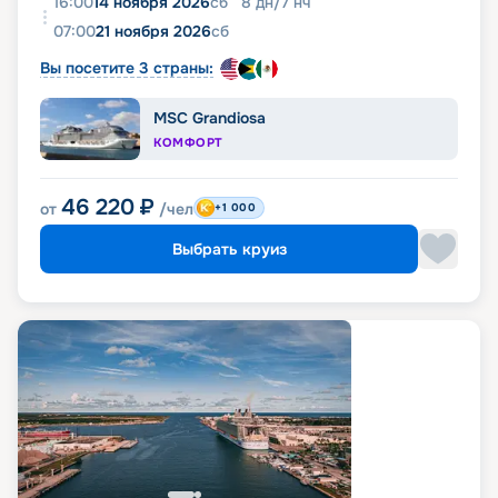
16:00
14 ноября 2026
сб
8
дн
/
7
нч
07:00
21 ноября 2026
сб
Вы посетите 3 страны:
MSC Grandiosa
КОМФОРТ
46 220
₽
от
/чел
+1 000
Выбрать круиз