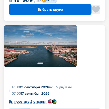
48 196
₽
от
/чел
+1 000
Выбрать круиз
17:00
13 сентября 2026
вс
5
дн
/
4
нч
07:00
17 сентября 2026
чт
Вы посетите 2 страны: