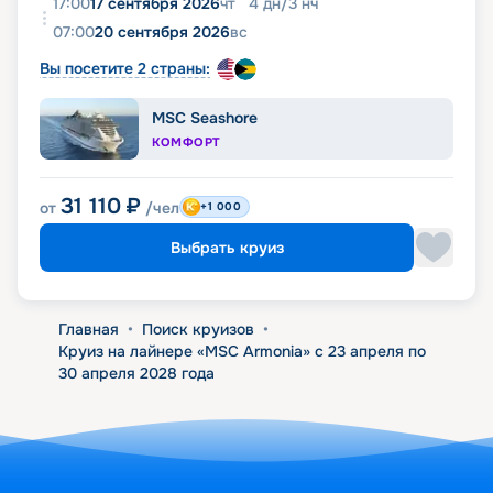
17:00
17 сентября 2026
чт
4
дн
/
3
нч
07:00
20 сентября 2026
вс
Вы посетите 2 страны:
MSC Seashore
КОМФОРТ
31 110
₽
от
/чел
+1 000
Выбрать круиз
Главная
•
Поиск круизов
•
Круиз на лайнере «MSC Armonia» с 23 апреля по
30 апреля 2028 года