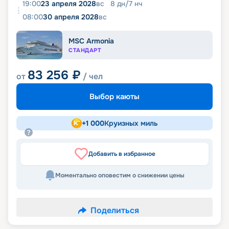
19:00
23 апреля 2028
вс
8
дн
/
7
нч
08:00
30 апреля 2028
вс
MSC Armonia
СТАНДАРТ
83 256
₽
от
/ чел
Выбор каюты
+
1 000
Круизных миль
Добавить в избранное
Моментально оповестим о снижении цены
Поделиться