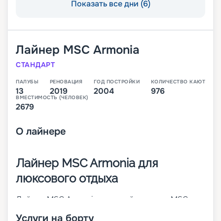
Показать все дни (6)
Лайнер
MSC Armonia
СТАНДАРТ
ПАЛУБЫ
РЕНОВАЦИЯ
ГОД ПОСТРОЙКИ
КОЛИЧЕСТВО КАЮТ
13
2019
2004
976
ВМЕСТИМОСТЬ (ЧЕЛОВЕК)
2679
О
лайнере
Лайнер MSC Armonia для
люксового отдыха
Лайнер MSC Armonia – первый в классе MSC
Cruises Lirica. Он был построен в 2001 году, а в
Услуги на борту
2014-м проведена его значительная