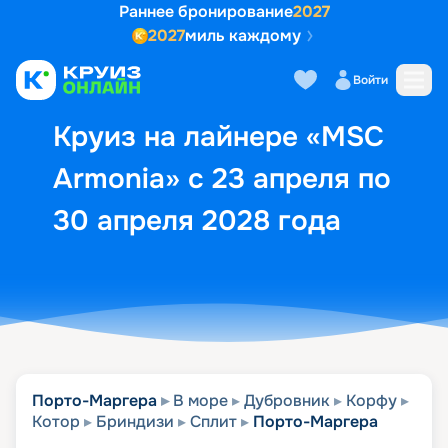
Раннее бронирование
2027
2027
миль каждому
Описание
Выбор кают
Маршрут и экск
Войти
Круиз на лайнере «MSC
Armonia» с 23 апреля по
30 апреля 2028 года
Порто-Маргера
В море
Дубровник
Корфу
Котор
Бриндизи
Сплит
Порто-Маргера