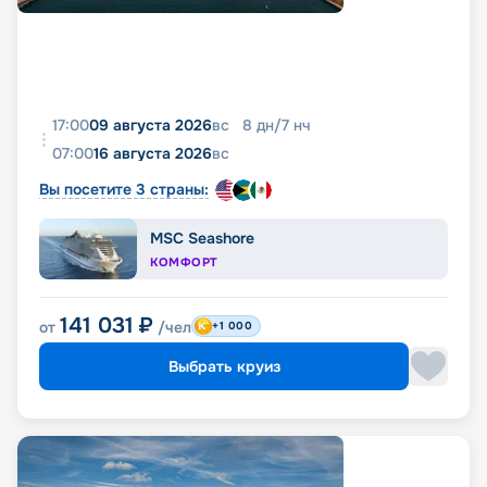
17:00
09 августа 2026
вс
8
дн
/
7
нч
07:00
16 августа 2026
вс
Вы посетите 3 страны:
MSC Seashore
КОМФОРТ
141 031
₽
от
/чел
+1 000
Выбрать круиз