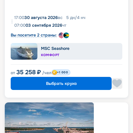
17:00
30 августа 2026
вс
5
дн
/
4
нч
07:00
03 сентября 2026
чт
Вы посетите 2 страны:
MSC Seashore
КОМФОРТ
35 258
₽
от
/чел
+1 000
Выбрать круиз