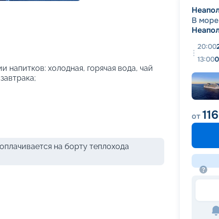
+
26
фотографий
Неапо
В море
Неапо
20:00
13:00
0
и напитков: холодная, горячая вода, чай
 завтрака;
11
от
оплачивается на борту теплохода