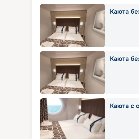
Каюта без
Каюта без
Каюта с о