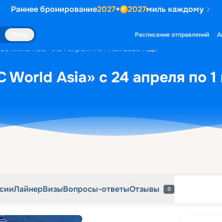
Раннее бронирование
2027
+
2027
миль каждому
рсии
Лайнер
Визы
Вопросы-ответы
Отзывы
0
Яхты
Расписание отправлений
А
C World Asia» с 24 апреля по 1 мая 2028 года
 World Asia» с 24 апреля по 1
рсии
Лайнер
Визы
Вопросы-ответы
Отзывы
0