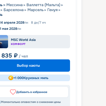
ль
Мессина
Валлетта (Мальта)
Барселона
Марсель
Генуя
ль
24 апреля 2028
пн
8
дн
/
7
нч
1 мая 2028
пн
MSC World Asia
КОМФОРТ
6 835
₽
/ чел
Выбор каюты
+
1 000
Круизных миль
Добавить в избранное
Моментально оповестим о снижении цены