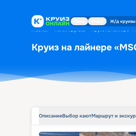
Описание
Выбор кают
Маршрут и экску
Река
Море
Ж/д круизы
Главная
•
Поиск круизов
•
Круиз на лайнере «MS
Круиз на лайнере «MSC
Описание
Выбор кают
Маршрут и экску