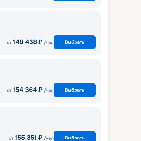
148 438
₽
Выбрать
от
/чел
154 364
₽
Выбрать
от
/чел
155 351
₽
Выбрать
от
/чел