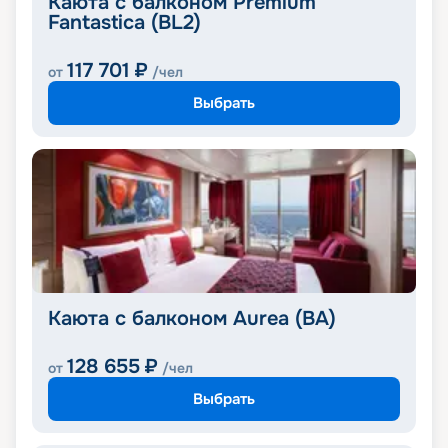
Каюта с балконом Premium
Fantastica (BL2)
117 701
₽
от
/чел
Выбрать
Каюта с балконом Aurea (BA)
128 655
₽
от
/чел
Выбрать