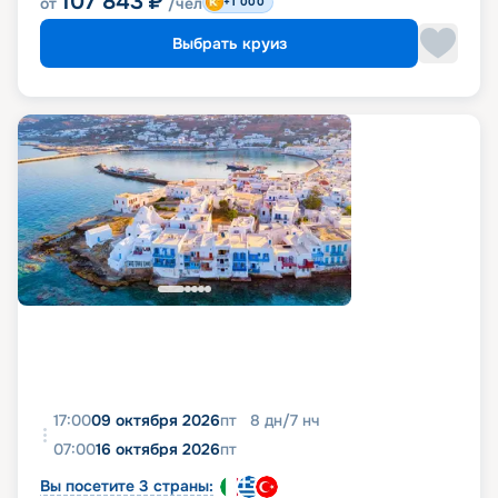
107 843
₽
от
/чел
+1 000
Выбрать круиз
17:00
09 октября 2026
пт
8
дн
/
7
нч
07:00
16 октября 2026
пт
Вы посетите 3 страны: