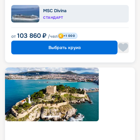
MSC Divina
СТАНДАРТ
103 860
₽
от
/чел
+1 000
Выбрать круиз