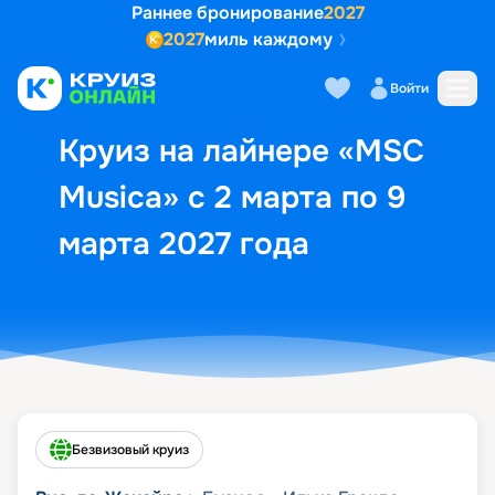
Раннее бронирование
2027
2027
миль каждому
Описание
Выбор кают
Маршрут и экск
Войти
Круиз на лайнере «MSC
Musica» с 2 марта по 9
марта 2027 года
Безвизовый круиз