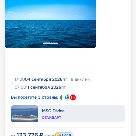
17:00
04 сентября 2026
пт
8
дн
/
7
нч
07:00
11 сентября 2026
пт
Вы посетите 3 страны:
MSC Divina
СТАНДАРТ
123 776
₽
от
/чел
+1 000