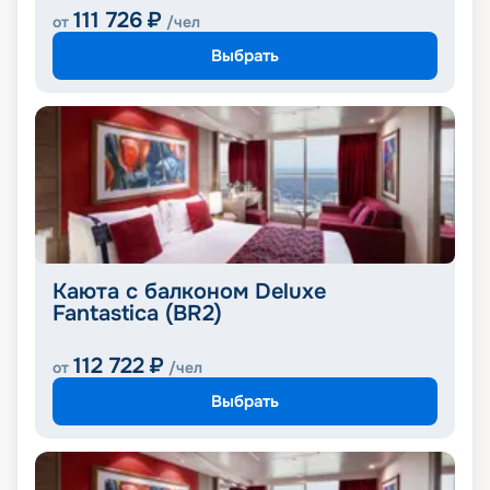
111 726
₽
от
/чел
Выбрать
Каюта с балконом Deluxe
Fantastica (BR2)
112 722
₽
от
/чел
Выбрать