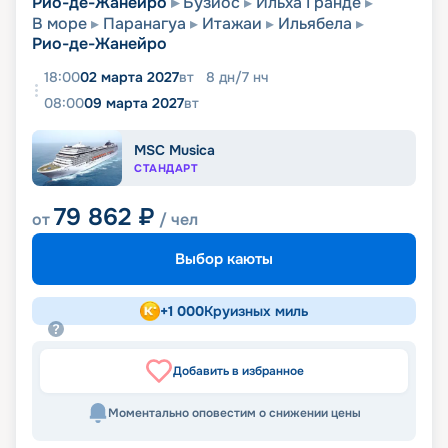
Рио-де-Жанейро
Бузиос
Ильха Гранде
В море
Паранагуа
Итажаи
Ильябела
Рио-де-Жанейро
18:00
02 марта 2027
вт
8
дн
/
7
нч
08:00
09 марта 2027
вт
MSC Musica
СТАНДАРТ
79 862
₽
от
/ чел
Выбор каюты
+
1 000
Круизных миль
Добавить в избранное
Моментально оповестим о снижении цены