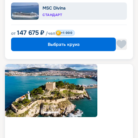
MSC Divina
СТАНДАРТ
147 675
₽
от
/чел
+1 000
Выбрать круиз