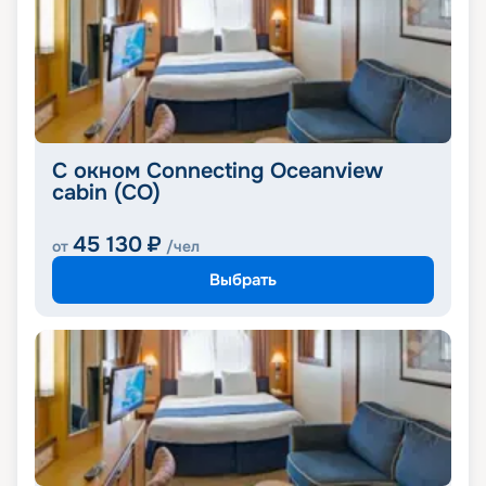
С окном Connecting Oceanview
cabin (CO)
45 130
₽
от
/чел
Выбрать