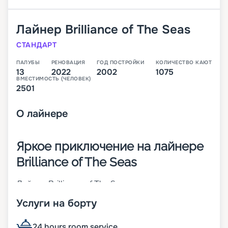
Лайнер
Brilliance of The Seas
СТАНДАРТ
ПАЛУБЫ
РЕНОВАЦИЯ
ГОД ПОСТРОЙКИ
КОЛИЧЕСТВО КАЮТ
13
2022
2002
1075
ВМЕСТИМОСТЬ (ЧЕЛОВЕК)
2501
О
лайнере
Яркое приключение на лайнере
Brilliance of The Seas
Лайнер Brilliance of The Seas – это судно класса
Radiance-class, построенное в 2002 году и
Услуги на борту
прошедшее реновацию в 2018-м. Теплоход готов
принять на свой 13-палубный борт 2501
пассажира, которые могут разместиться в 1050
24 hours room service