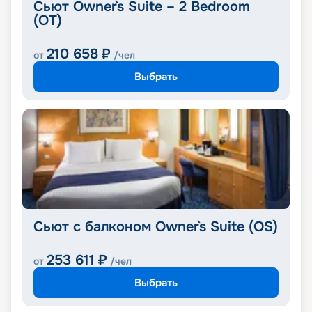
Сьют Owner`s Suite – 2 Bedroom
(OT)
210 658
₽
от
/чел
Выбрать
Cьют с балконом Owner`s Suite (OS)
253 611
₽
от
/чел
Выбрать