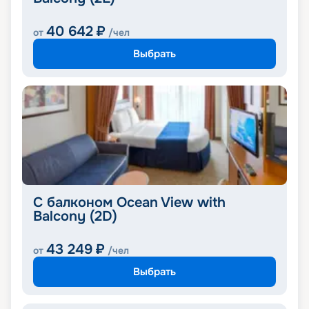
40 642
₽
от
/чел
Выбрать
С балконом Ocean View with
Balcony (2D)
43 249
₽
от
/чел
Выбрать