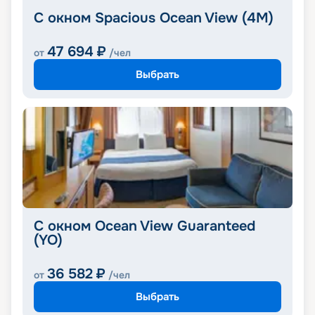
С окном Spacious Ocean View (4M)
47 694
₽
от
/чел
Выбрать
С окном Ocean View Guaranteed
(YO)
36 582
₽
от
/чел
Выбрать