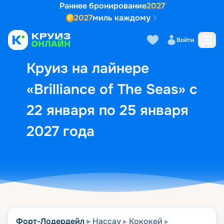
Раннее бронирование
2027
2027
миль каждому
Описание
Выбор кают
Маршрут и экск
Войти
Круиз на лайнере
«Brilliance of The Seas» с
22 января по 25 января
2027 года
Форт-Лодердейл
Нассау
Кококей