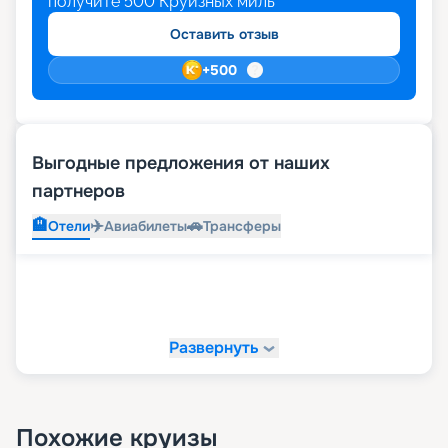
получите
500
Круизных миль
Оставить отзыв
+
500
Выгодные предложения от наших
партнеров
🏨
✈️
🚗
Отели
Авиабилеты
Трансферы
Развернуть
Похожие круизы