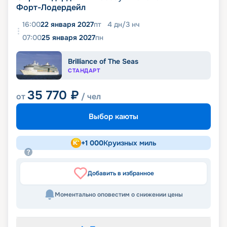
Форт-Лодердейл
16:00
22 января 2027
пт
4
дн
/
3
нч
07:00
25 января 2027
пн
Brilliance of The Seas
СТАНДАРТ
35 770
₽
от
/ чел
Выбор каюты
+
1 000
Круизных миль
Добавить в избранное
Моментально оповестим о снижении цены