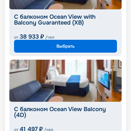
С балконом Ocean View with
Balcony Guaranteed (XB)
38 933
₽
от
/чел
Выбрать
С балконом Ocean View Balcony
(4D)
41 497
₽
от
/чел