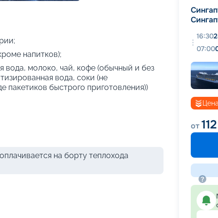
+
41
фотографий
Сингап
Сингап
16:30
2
рии;
07:00
кроме напитков);
 вода, молоко, чай, кофе (обычный и без
атизированная вода, соки (не
де пакетиков быстрого приготовления))
Цена
112
от
оплачивается на борту теплохода