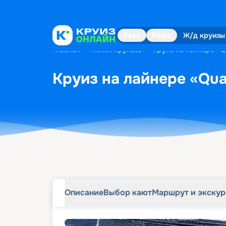
Описание
Выбор кают
Маршрут и экску
Река
Море
Ж/д круизы
Главная
•
Поиск круизов
•
Круиз на лайнере «Q
Круиз на лайнере «Qua
Описание
Выбор кают
Маршрут и экску