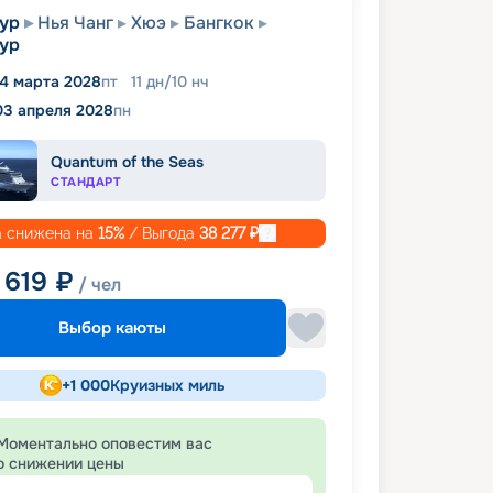
ур
Нья Чанг
Хюэ
Бангкок
ур
4 марта 2028
пт
11
дн
/
10
нч
03 апреля 2028
пн
Quantum of the Seas
СТАНДАРТ
 снижена на
15
%
/ Выгода
38 277
₽
 619
₽
/ чел
Выбор каюты
+
1 000
Круизных миль
Моментально оповестим вас
о снижении цены