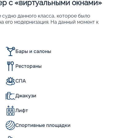
нер с «виртуальными окнами»
е судно данного класса, которое было
на его модернизация. На данный момент к
е внутренние оснащены широкоформатными
 18-палубного корабля – 4 905 человек.
Бары и салоны
 (в сравнении с традиционным
Рестораны
СПА
Джакузи
antum of the Seas размерами мало
а – 348 м, а ширина – 41 метр. Корабль
Лифт
 способен развивать крейсерскую
 подходящую каюту, придется тщательно
гается более 2 000 жилых помещений
Спортивные площадки
ются на пяти палубах. К популярным
 обычным или виртуальным балконом,