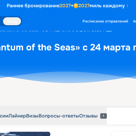
Раннее бронирование
2027
+
2027
миль каждому
рсии
Лайнер
Визы
Вопросы-ответы
Отзывы
1
Яхты
Расписание отправлений
А
uantum of the Seas» с 24 марта по 3 апреля 2028 года
ntum of the Seas» с 24 марта 
рсии
Лайнер
Визы
Вопросы-ответы
Отзывы
1