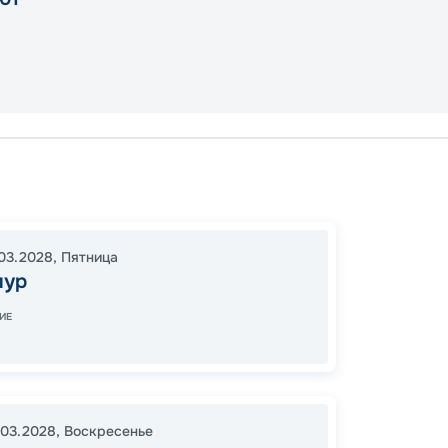
Сингап
Сингап
16:30
2
03.2028
,
Пятница
07:00
пур
ИЕ
Цена
112
.03.2028
,
Воскресенье
от