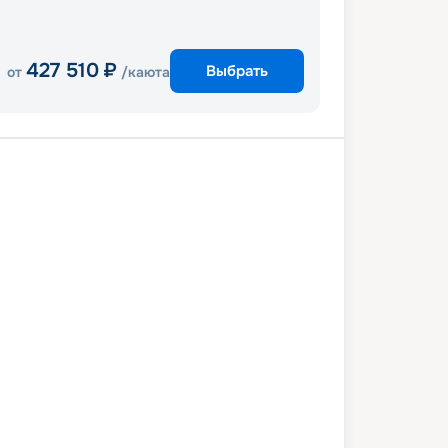
427 510
₽
Выбрать
от
/каюта
ур
Нья Чанг
Хюэ
Бангкок
ур
4 марта 2028
пт
11
дн
/
10
нч
03 апреля 2028
пн
Quantum of the Seas
СТАНДАРТ
 снижена на
15
%
/ Выгода
38 277
₽
 619
₽
/ чел