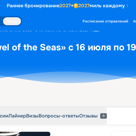
Раннее бронирование
2027
+
2027
миль каждому
рсии
Лайнер
Визы
Вопросы-ответы
Отзывы
0
Яхты
Расписание отправлений
А
wel of the Seas» с 16 июля по 19 июля 2027 года
l of the Seas» с 16 июля по 1
рсии
Лайнер
Визы
Вопросы-ответы
Отзывы
0