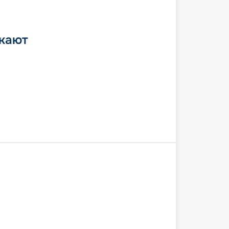
 кают
Лодердейл
Бимини
Кококей
Лодердейл
6 июля 2027
пт
4
дн
/
3
нч
19 июля 2027
пн