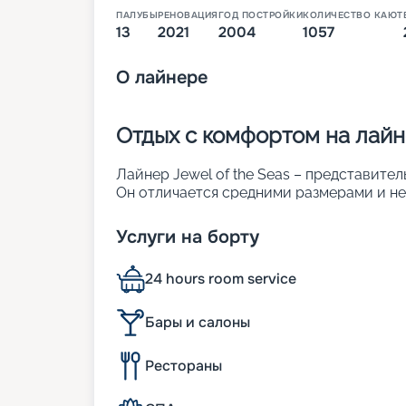
ПАЛУБЫ
РЕНОВАЦИЯ
ГОД ПОСТРОЙКИ
КОЛИЧЕСТВО КАЮТ
13
2021
2004
1057
О
лайнере
Отдых с комфортом на лайне
Лайнер Jewel of the Seas – представител
Он отличается средними размерами и н
спущено на воду в Германии в 2004 году. 
которую потрачено 20 миллионов долла
Услуги на борту
интерьеру и обеспечению комфорта пас
пространство со стеклянным куполом и 
24 hours room service
особенности:
• ширина – 32 м;
• длина – 293 м;
Бары и салоны
• число пассажирских палуб – 12;
• водоизмещение – около 90 тыс. т;
Рестораны
• осадка – 8 м;
• общее число кают – 1 057. Около поло