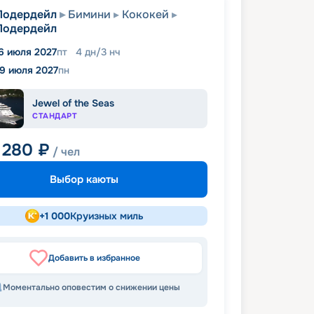
Лодердейл
Бимини
Кококей
Лодердейл
6 июля 2027
пт
4
дн
/
3
нч
19 июля 2027
пн
Jewel of the Seas
СТАНДАРТ
 280
₽
/ чел
Выбор каюты
+
1 000
Круизных миль
Добавить в избранное
Моментально оповестим о снижении цены