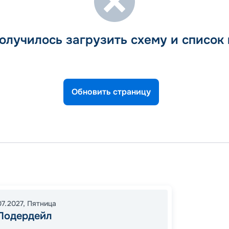
олучилось загрузить схему и список
Обновить страницу
Форт-
Форт-
16:00
1
07.2027
,
Пятница
07:00
Лодердейл