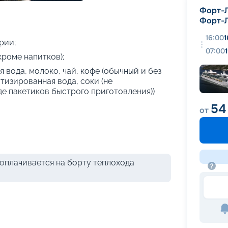
+
20
фотографий
Форт-
Форт-
16:00
1
рии;
07:00
кроме напитков);
 вода, молоко, чай, кофе (обычный и без
атизированная вода, соки (не
де пакетиков быстрого приготовления))
54
от
оплачивается на борту теплохода