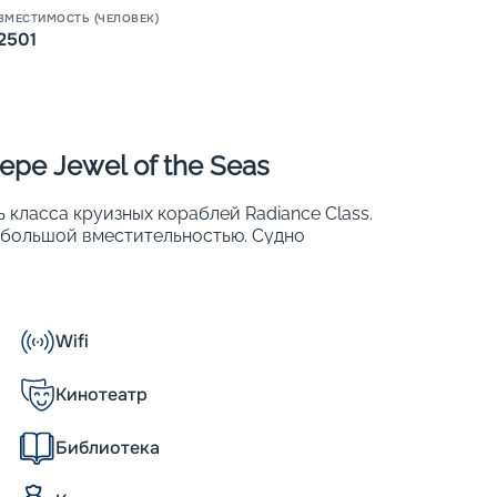
ВМЕСТИМОСТЬ (ЧЕЛОВЕК)
2501
ре Jewel of the Seas
ь класса круизных кораблей Radiance Class.
ебольшой вместительностью. Судно
А в 2016 г. проведена его реновация, на
ров. Большое внимание уделялось
сажиров. Изюминка лайнера – центральное
панорамными лифтами. Другие его
Wifi
Кинотеатр
Библиотека
вины из них имеют собственные балконы. В