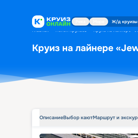
Описание
Выбор кают
Маршрут и экску
Река
Море
Ж/д круизы
Главная
•
Поиск круизов
•
Круиз на лайнере «Je
Круиз на лайнере «Jewe
Описание
Выбор кают
Маршрут и экску