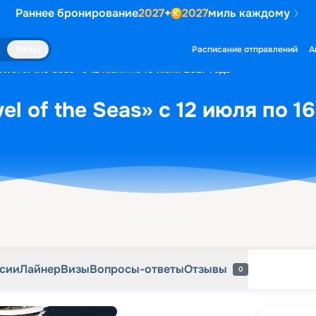
Раннее бронирование
2027
+
2027
миль каждому
рсии
Лайнер
Визы
Вопросы-ответы
Отзывы
0
Яхты
Расписание отправлений
А
wel of the Seas» с 12 июля по 16 июля 2027 года
l of the Seas» с 12 июля по 1
рсии
Лайнер
Визы
Вопросы-ответы
Отзывы
0