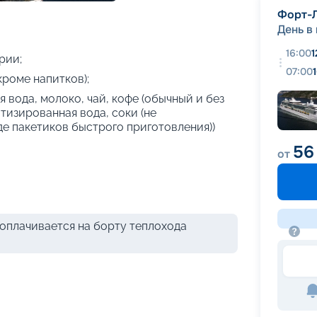
+
20
фотографий
Форт-
День в
16:00
1
рии;
07:00
кроме напитков);
 вода, молоко, чай, кофе (обычный и без
атизированная вода, соки (не
де пакетиков быстрого приготовления))
56
от
оплачивается на борту теплохода