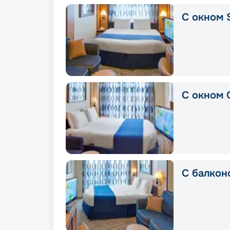
С окном 
С окном 
С балкон