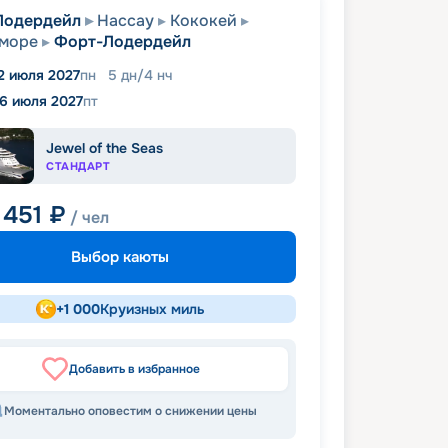
Лодердейл
Нассау
Кококей
 море
Форт-Лодердейл
2 июля 2027
пн
5
дн
/
4
нч
16 июля 2027
пт
Jewel of the Seas
СТАНДАРТ
 451
₽
/ чел
Выбор каюты
+
1 000
Круизных миль
Добавить в избранное
Моментально оповестим о снижении цены