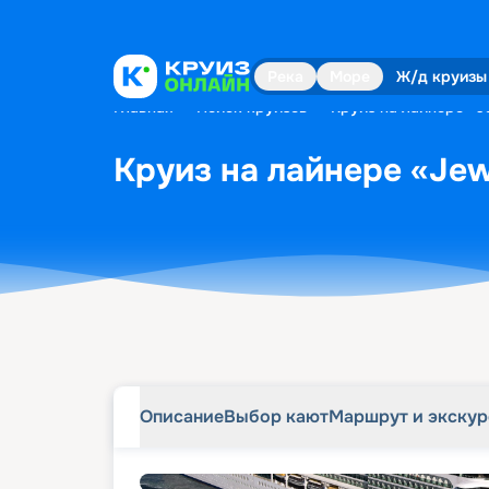
Описание
Выбор кают
Маршрут и экску
Река
Море
Ж/д круизы
Главная
•
Поиск круизов
•
Круиз на лайнере «Je
Круиз на лайнере «Jewe
Описание
Выбор кают
Маршрут и экску