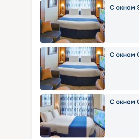
С окном 
С окном 
С окном 