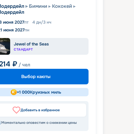
Лодердейл
Бимини
Кококей
Лодердейл
8 июня 2027
пт
4
дн
/
3
нч
21 июня 2027
пн
Jewel of the Seas
СТАНДАРТ
214
₽
/ чел
Выбор каюты
+
1 000
Круизных миль
Добавить в избранное
Моментально оповестим о снижении цены