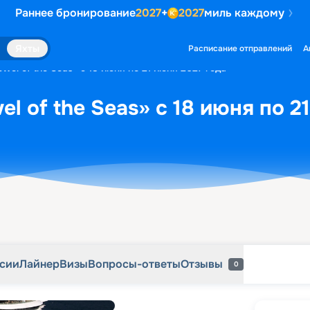
Раннее бронирование
2027
+
2027
миль каждому
рсии
Лайнер
Визы
Вопросы-ответы
Отзывы
0
Яхты
Расписание отправлений
А
wel of the Seas» с 18 июня по 21 июня 2027 года
l of the Seas» с 18 июня по 2
рсии
Лайнер
Визы
Вопросы-ответы
Отзывы
0