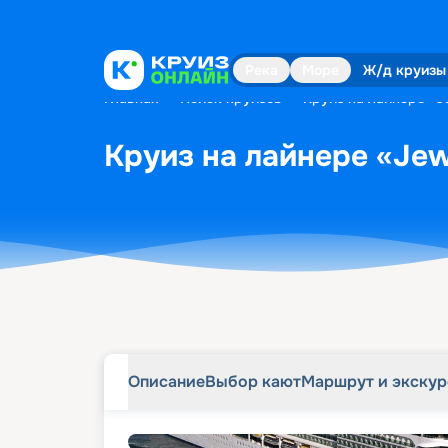
Описание
Выбор кают
Маршрут и экску
Река
Море
Ж/д круизы
Главная
•
Поиск круизов
•
Круиз на лайнере «Je
Круиз на лайнере «Jewe
Описание
Выбор кают
Маршрут и экску