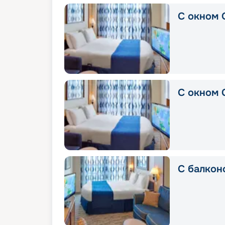
С окном 
C окном 
С балкон