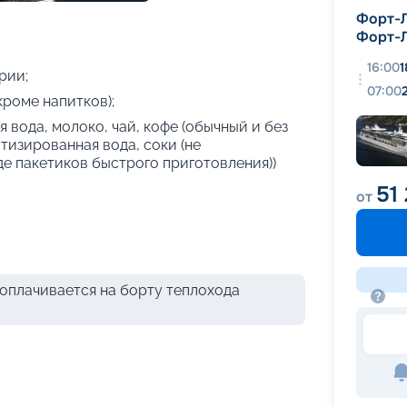
+
21
фотографий
Форт-
Форт-
16:00
1
рии;
07:00
кроме напитков);
 вода, молоко, чай, кофе (обычный и без
атизированная вода, соки (не
де пакетиков быстрого приготовления))
51 
от
оплачивается на борту теплохода