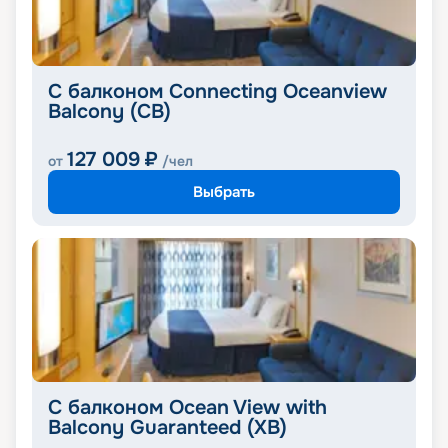
С балконом Connecting Oceanview
Balcony (CB)
127 009
₽
от
/чел
Выбрать
С балконом Ocean View with
Balcony Guaranteed (XB)