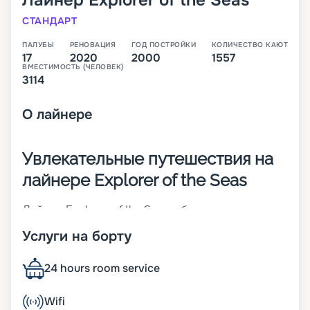
Лайнер
Explorer of the Seas
СТАНДАРТ
ПАЛУБЫ
РЕНОВАЦИЯ
ГОД ПОСТРОЙКИ
КОЛИЧЕСТВО КАЮТ
17
2020
2000
1557
ВМЕСТИМОСТЬ (ЧЕЛОВЕК)
3114
О
лайнере
Увлекательные путешествия на
лайнере Explorer of the Seas
Лайнер Explorer of the Seas – большое судно
класса Voyager. Оно было построено в 2000 году,
Услуги на борту
а уже через 15 лет подверглось реновации. На
нем предлагаются круизы по Карибским
островам, Средиземному морю и др. Основные
24 hours room service
его характеристики:
• ширина – 48 м;
Wifi
• длина – 311 м;