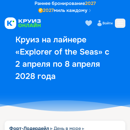
Раннее бронирование
2027
2027
миль каждому
Описание
Выбор кают
Маршрут и экск
Войти
Круиз на лайнере
«Explorer of the Seas» с
2 апреля по 8 апреля
2028 года
Форт-Лодердейл
День в море