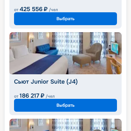
425 556
₽
от
/чел
Выбрать
Сьют Junior Suite (J4)
186 217
₽
от
/чел
Выбрать