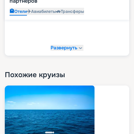
партнеров
ожидания!
🏨
✈️
🚗
Отели
Авиабилеты
Трансферы
Развернуть
Похожие круизы