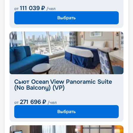
111 039
₽
от
/чел
Выбрать
Сьют Ocean View Panoramic Suite
(No Balcony) (VP)
271 696
₽
от
/чел
Выбрать