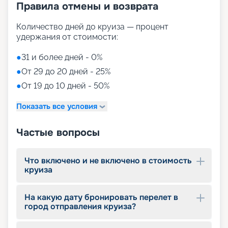
Правила отмены и возврата
увлекательные и интерактивные мероприятия,
специально разработанные опытными
специалистами и адаптированные к возрастным
Количество дней до круиза — процент
группам. Ребята смогут раскрыть свои
удержания от стоимости:
исследовательские и мореплавательские
способности, принять участие в увлекательных
●
31 и более дней - 0%
тематических мероприятиях, танцевальных
●
От 29 до 20 дней - 25%
вечеринках, а также в различных интерактивных
●
От 19 до 10 дней - 50%
играх.
Дети под присмотром.
Благодаря широкому
Показать все условия
спектру детских развлечений, охватывающих
разные возрастные категории, наше
путешествие на лайнере подходит для
Частые вопросы
семейного отдыха. Родители могут спокойно
расслабиться, зная, что их дети находятся под
надежным присмотром взрослых. Позвольте
Что включено и не включено в стоимость
вашим детям окунуться в мир веселья, обучения
круиза
и захватывающих приключений на борту нашего
лайнера, где каждый маленький путешественник
На какую дату бронировать перелет в
найдет что-то особенное, чтобы запомнить это
город отправления круиза?
плавание на всю жизнь!