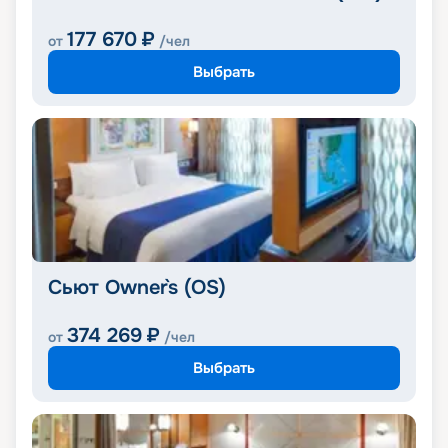
177 670
₽
от
/чел
Выбрать
Сьют Owner`s (OS)
374 269
₽
от
/чел
Выбрать