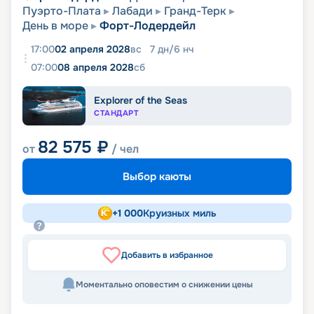
Пуэрто-Плата
Лабади
Гранд-Терк
День в море
Форт-Лодердейл
17:00
02 апреля 2028
вс
7
дн
/
6
нч
07:00
08 апреля 2028
сб
Explorer of the Seas
СТАНДАРТ
82 575
₽
от
/ чел
Выбор каюты
+
1 000
Круизных миль
Добавить в избранное
Моментально оповестим о снижении цены