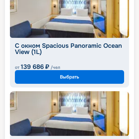
С окном Spacious Panoramic Ocean
View (1L)
139 686
₽
от
/чел
Выбрать