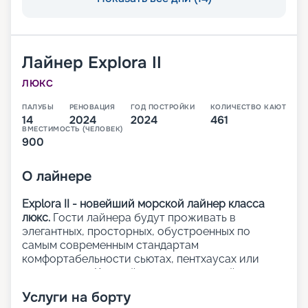
Лайнер
Explora II
ЛЮКС
ПАЛУБЫ
РЕНОВАЦИЯ
ГОД ПОСТРОЙКИ
КОЛИЧЕСТВО КАЮТ
14
2024
2024
461
ВМЕСТИМОСТЬ (ЧЕЛОВЕК)
900
О
лайнере
Explora II - новейший морской лайнер класса
люкс.
Гости лайнера будут проживать в
элегантных, просторных, обустроенных по
самым современным стандартам
комфортабельности сьютах, пентхаусах или
резиденциях. Каждый из 461 люксов лайнера с
панорамными окнами с видом на океан и
Услуги на борту
приватными террасами.