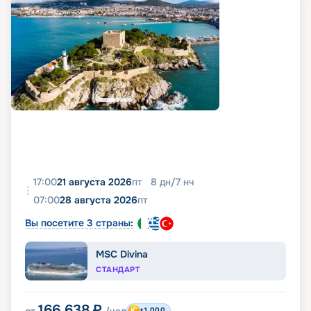
17:00
21 августа 2026
пт
8
дн
/
7
нч
07:00
28 августа 2026
пт
Вы посетите 3 страны:
MSC Divina
СТАНДАРТ
166 638
₽
от
/чел
+1 000