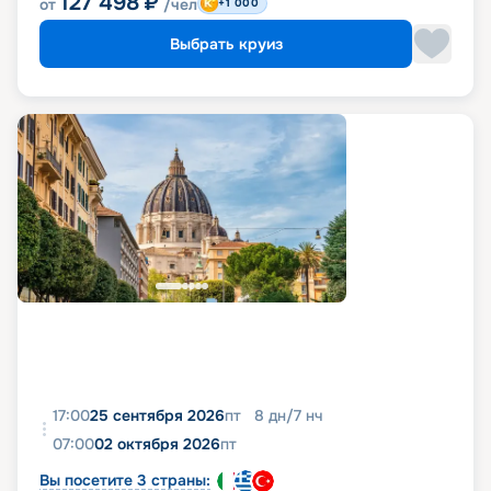
127 498
₽
от
/чел
+1 000
Выбрать круиз
17:00
25 сентября 2026
пт
8
дн
/
7
нч
07:00
02 октября 2026
пт
Вы посетите 3 страны: