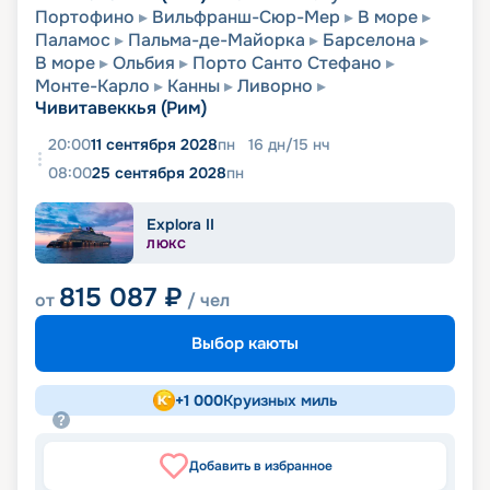
Портофино
Вильфранш-Сюр-Мер
В море
Паламос
Пальма-де-Майорка
Барселона
В море
Ольбия
Порто Санто Стефано
Монте-Карло
Канны
Ливорно
Чивитавеккья (Рим)
20:00
11 сентября 2028
пн
16
дн
/
15
нч
08:00
25 сентября 2028
пн
Explora II
ЛЮКС
815 087
₽
от
/ чел
Выбор каюты
+
1 000
Круизных миль
Добавить в избранное