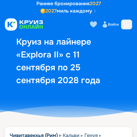
Раннее бронирование
2027
2027
миль каждому
Описание
Выбор кают
Маршрут и экск
Войти
Круиз на лайнере
«Explora II» с 11
сентября по 25
сентября 2028 года
Чивитавеккья (Рим)
Кальви
Генуя