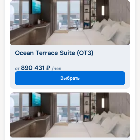
Ocean Terrace Suite (OT3)
890 431
₽
от
/чел
Выбрать