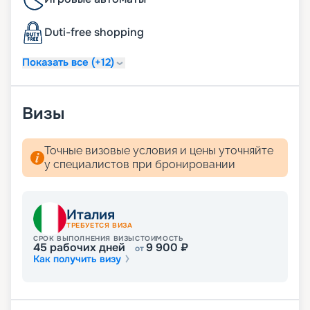
взиматься дополнительная плата);
ежедневная уборка дважды в день, включая
Duti-free shopping
услугу подготовки сьюта ко сну;
услуга по чистке обуви.
Показать все (+12)
Визы
Точные визовые условия и цены уточняйте
у специалистов при бронировании
Италия
ТРЕБУЕТСЯ ВИЗА
СРОК ВЫПОЛНЕНИЯ ВИЗЫ
СТОИМОСТЬ
45
рабочих дней
9 900
₽
от
Как получить визу