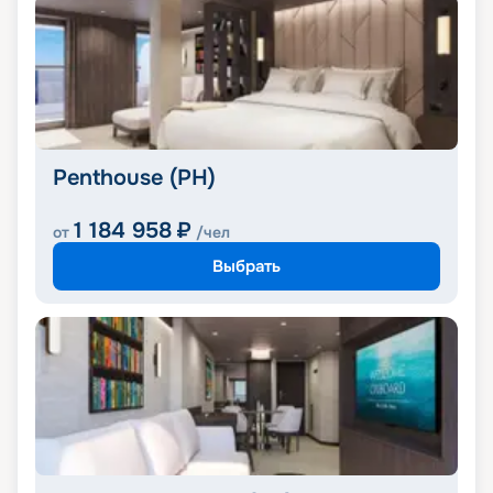
Penthouse (PH)
1 184 958
₽
от
/чел
Выбрать