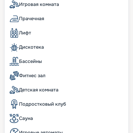
Игровая комната
Панорамные окна; просторные террасы с
обеденной зоной и шезлонгами; кофемашина и
Прачечная
чайная станция; мини-бар, пополняемый по
потребностям гостей; пара биноклей; халаты и
Лифт
тапочки в ванных комнатах; фен Dyson
Supersonic; меню подушек; просторные
гардеробные с туалетным столиком.
Дискотека
бесплатный Wi-Fi;
информационно-развлекательная система,
Бассейны
включая Smart TV, легкое подключение к
персональным гаджетам;
Фитнес зал
телефон с голосовой почтой;
беспроводная зарядная станция на
прикроватных тумбочках;
Детская комната
система индивидуального климат-контроля;
24 часа в сутки консьерж-служба;
Подростковый клуб
24 часа в сутки обслуживание номеров «in-suite
dining»;
24 часа в сутки батлер-сервис (действует для
Сауна
резиденций);
24 часа в сутки услуги прачечной, глажки (может
Игровые автоматы