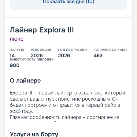
Показать все дни (10)
Лайнер
Explora III
ЛЮКС
ПАЛУБЫ
РЕНОВАЦИЯ
ГОД ПОСТРОЙКИ
КОЛИЧЕСТВО КАЮТ
14
2026
2026
463
ВМЕСТИМОСТЬ (ЧЕЛОВЕК)
900
О
лайнере
Explora III — новый лайнер класса люкс, который
сделает ваш отпуск поистине роскошным. Он
будет построен и отправится в первый рейс в
2026 году.
Главная особенность лайнера – соотношение
персонала и гостей 1 к 1, что позволяет уделить
внимание каждому пассажиру. Вас ждёт
Услуги на борту
персональный подход и индивидуальный сервис.