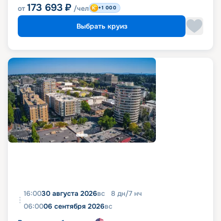
173 693
₽
от
/чел
+1 000
Выбрать круиз
16:00
30 августа 2026
вс
8
дн
/
7
нч
06:00
06 сентября 2026
вс