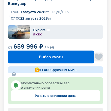
Ванкувер
17:00
11 августа 2028
пт
12
дн
/
11
нч
07:00
22 августа 2028
вт
Explora III
ЛЮКС
659 996
₽
от
/ чел
Выбор каюты
+
1 000
Круизных миль
Моментально оповестим вас
о снижении цены
Узнать о снижении цены