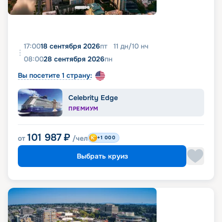
17:00
18 сентября 2026
пт
11
дн
/
10
нч
08:00
28 сентября 2026
пн
Вы посетите 1 страну:
Celebrity Edge
ПРЕМИУМ
101 987
₽
от
/чел
+1 000
Выбрать круиз