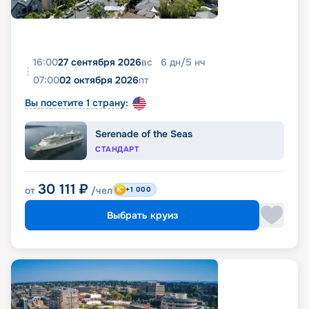
16:00
27 сентября 2026
вс
6
дн
/
5
нч
07:00
02 октября 2026
пт
Вы посетите 1 страну:
Serenade of the Seas
СТАНДАРТ
30 111
₽
от
/чел
+1 000
Выбрать круиз