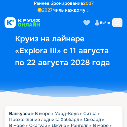
Раннее бронирование
2027
2027
миль каждому
Описание
Выбор кают
Маршрут и экск
Войти
Круиз на лайнере
«Explora III» с 11 августа
по 22 августа 2028 года
Ванкувер
В море
Уорд-Коув
Ситка
Прохождение ледника Хаббард
Сьюард
В море
Скагуэй
Джуно
Рангелл
В море