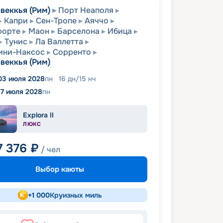
веккья (Рим)
Порт Неаполя
Капри
Сен-Тропе
Аяччо
форте
Маон
Барселона
Ибица
Тунис
Ла Валлетта
ини-Наксос
Сорренто
веккья (Рим)
03 июля 2028
пн
16
дн
/
15
нч
17 июля 2028
пн
Explora II
ЛЮКС
7 376
₽
/ чел
Выбор каюты
+
1 000
Круизных миль