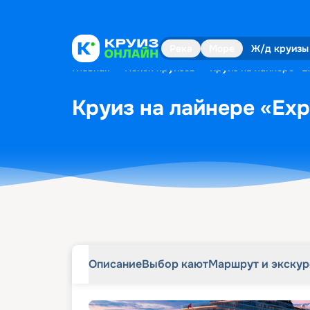
Описание
Выбор кают
Маршрут и экску
Река
Море
Ж/д круизы
Главная
•
Поиск круизов
•
Круиз на лайнере «Ex
Круиз на лайнере «Expl
Описание
Выбор кают
Маршрут и экску