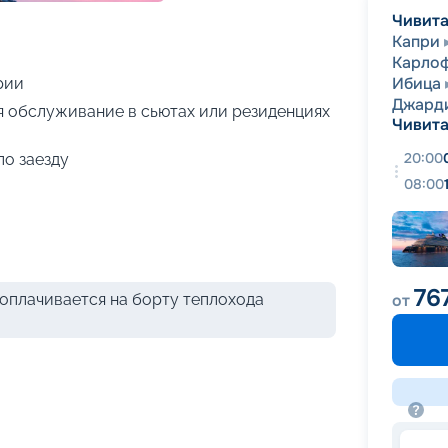
+
68
фотографий
Чивита
Капри
Карло
Ибица
рии
Джард
я обслуживание в сьютах или резиденциях
Чивита
20:00
по заезду
08:00
76
оплачивается на борту теплохода
от