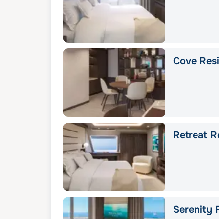
Cove Res
Retreat R
Serenity 