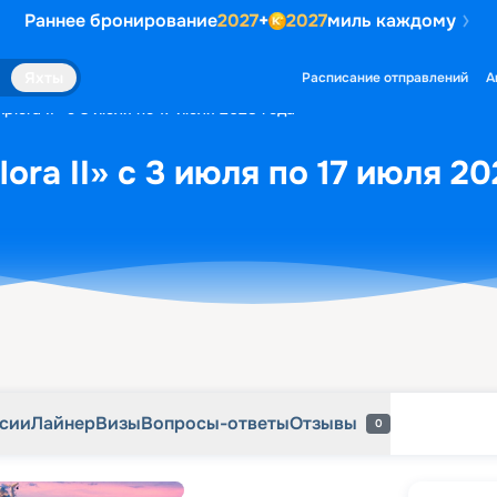
Раннее бронирование
2027
+
2027
миль каждому
рсии
Лайнер
Визы
Вопросы-ответы
Отзывы
0
Яхты
Расписание отправлений
А
plora II» с 3 июля по 17 июля 2028 года
ora II» с 3 июля по 17 июля 20
рсии
Лайнер
Визы
Вопросы-ответы
Отзывы
0