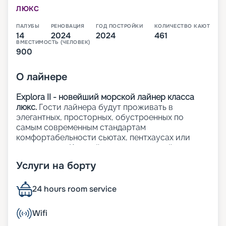
ЛЮКС
ПАЛУБЫ
РЕНОВАЦИЯ
ГОД ПОСТРОЙКИ
КОЛИЧЕСТВО КАЮТ
14
2024
2024
461
ВМЕСТИМОСТЬ (ЧЕЛОВЕК)
900
О
лайнере
Explora II - новейший морской лайнер класса
люкс.
Гости лайнера будут проживать в
элегантных, просторных, обустроенных по
самым современным стандартам
комфортабельности сьютах, пентхаусах или
резиденциях. Каждый из 461 люксов лайнера с
панорамными окнами с видом на океан и
Услуги на борту
приватными террасами.
На лайнере:
24 hours room service
12 баров и лаунджей, а также 6 ресторанов;
Wifi
3 открытых бассейна, включая 1 бассейн только