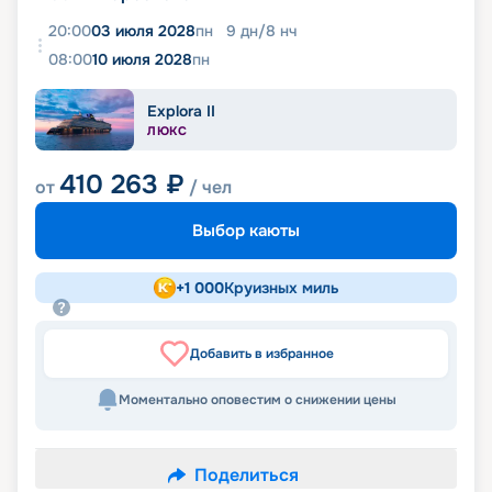
20:00
03 июля 2028
пн
9
дн
/
8
нч
08:00
10 июля 2028
пн
Explora II
ЛЮКС
410 263
₽
от
/ чел
Выбор каюты
+
1 000
Круизных миль
Добавить в избранное
Моментально оповестим о снижении цены
Поделиться