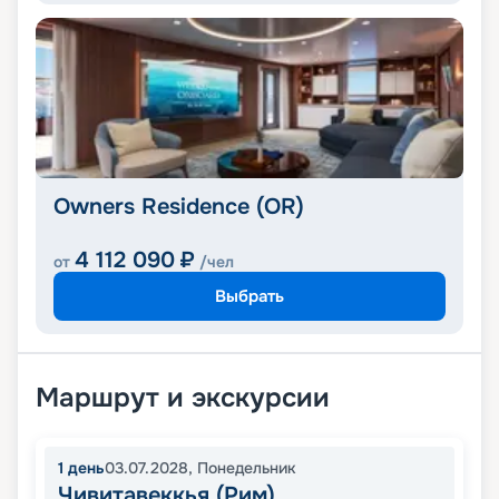
Owners Residence (OR)
4 112 090
₽
от
/чел
Выбрать
Маршрут и экскурсии
1
день
03.07.2028
,
Понедельник
Чивитавеккья (Рим)