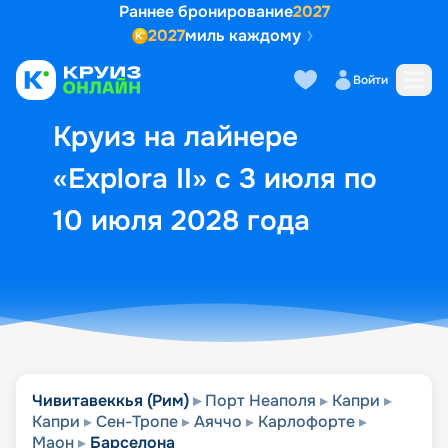
Раннее бронирование
2027
2027
миль каждому
Описание
Выбор кают
Маршрут и экск
Войти
Круиз на лайнере
«Explora II» с 3 июля по
10 июля 2028 года
Чивитавеккья (Рим)
Порт Неаполя
Капри
Капри
Сен-Тропе
Аяччо
Карлофорте
Маон
Барселона