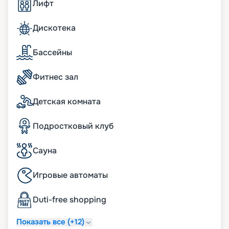
Лифт
тапочки в ванных комнатах; фен Dyson
Supersonic; меню подушек; просторные
гардеробные с туалетным столиком.
Дискотека
бесплатный Wi-Fi;
информационно-развлекательная система,
Бассейны
включая Smart TV, легкое подключение к
персональным гаджетам;
Фитнес зал
телефон с голосовой почтой;
беспроводная зарядная станция на
прикроватных тумбочках;
Детская комната
система индивидуального климат-контроля;
24 часа в сутки консьерж-служба;
Подростковый клуб
24 часа в сутки обслуживание номеров «in-suite
dining»;
24 часа в сутки батлер-сервис (действует для
Сауна
резиденций);
24 часа в сутки услуги прачечной, глажки (может
Игровые автоматы
взиматься дополнительная плата);
ежедневная уборка дважды в день, включая
Duti-free shopping
услугу подготовки сьюта ко сну;
услуга по чистке обуви.
Показать все (+12)