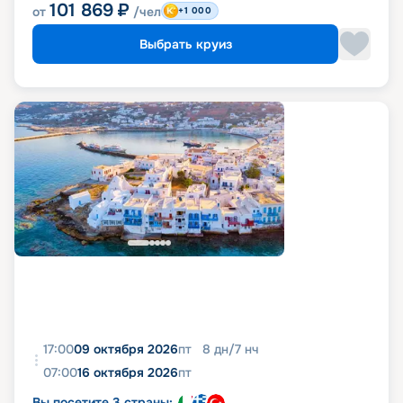
101 869
₽
от
/чел
+1 000
Выбрать круиз
17:00
09 октября 2026
пт
8
дн
/
7
нч
07:00
16 октября 2026
пт
Вы посетите 3 страны: