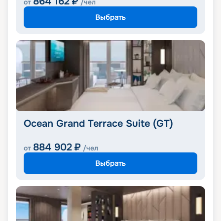
864 162
₽
от
/чел
Выбрать
Ocean Grand Terrace Suite (GT)
884 902
₽
от
/чел
Выбрать