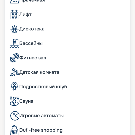
чайная станция; мини-бар, пополняемый по
потребностям гостей; пара биноклей; халаты и
Лифт
тапочки в ванных комнатах; фен Dyson
Supersonic; меню подушек; просторные
гардеробные с туалетным столиком.
Дискотека
бесплатный Wi-Fi;
информационно-развлекательная система,
Бассейны
включая Smart TV, легкое подключение к
персональным гаджетам;
Фитнес зал
телефон с голосовой почтой;
беспроводная зарядная станция на
прикроватных тумбочках;
Детская комната
система индивидуального климат-контроля;
24 часа в сутки консьерж-служба;
Подростковый клуб
24 часа в сутки обслуживание номеров «in-suite
dining»;
24 часа в сутки батлер-сервис (действует для
Сауна
резиденций);
24 часа в сутки услуги прачечной, глажки (может
Игровые автоматы
взиматься дополнительная плата);
ежедневная уборка дважды в день, включая
Duti-free shopping
услугу подготовки сьюта ко сну;