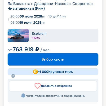
Ла Валлетта
Джардини-Наксос
Сорренто
Чивитавеккья (Рим)
20:00
06 июня 2028
вт
15
дн
/
14
нч
08:00
19 июня 2028
пн
Explora II
ЛЮКС
763 919
₽
от
/ чел
Выбор каюты
+
1 000
Круизных миль
Добавить в избранное
Моментально оповестим о снижении цены