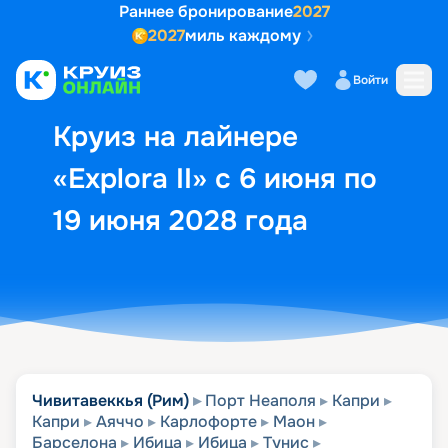
Раннее бронирование
2027
2027
миль каждому
Описание
Выбор кают
Маршрут и экск
Войти
Круиз на лайнере
«Explora II» с 6 июня по
19 июня 2028 года
Чивитавеккья (Рим)
Порт Неаполя
Капри
Капри
Аяччо
Карлофорте
Маон
Барселона
Ибица
Ибица
Тунис