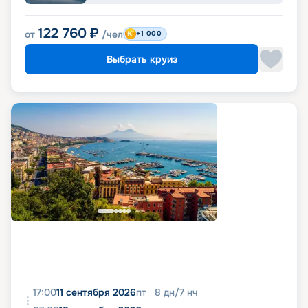
122 760
₽
от
/чел
+1 000
Выбрать круиз
17:00
11 сентября 2026
пт
8
дн
/
7
нч