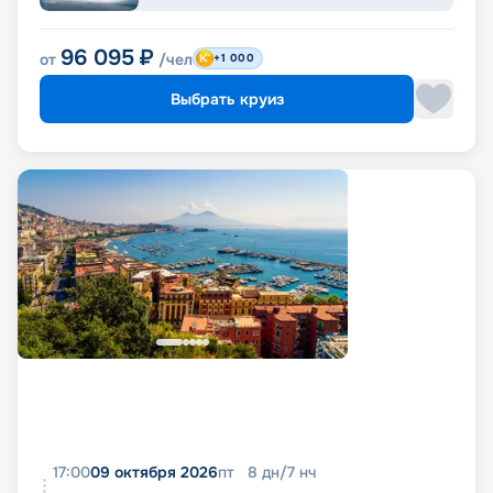
96 095
₽
от
/чел
+1 000
Выбрать круиз
17:00
09 октября 2026
пт
8
дн
/
7
нч