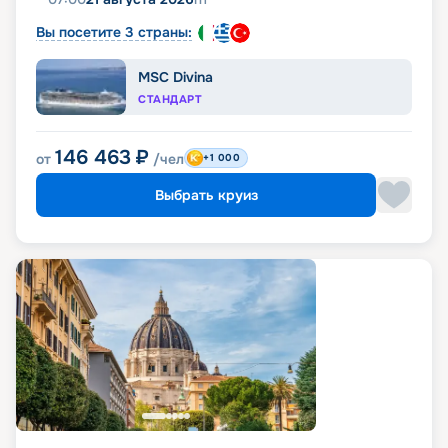
Вы посетите 3 страны:
MSC Divina
СТАНДАРТ
146 463
₽
от
/чел
+1 000
Выбрать круиз