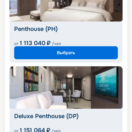
Penthouse (PH)
1 113 040
₽
от
/чел
Выбрать
Deluxe Penthouse (DP)
1 151 064
₽
от
/чел