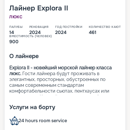
Лайнер
Explora II
ЛЮКС
ПАЛУБЫ
РЕНОВАЦИЯ
ГОД ПОСТРОЙКИ
КОЛИЧЕСТВО КАЮТ
14
2024
2024
461
ВМЕСТИМОСТЬ (ЧЕЛОВЕК)
900
О
лайнере
Explora II - новейший морской лайнер класса
люкс.
Гости лайнера будут проживать в
элегантных, просторных, обустроенных по
самым современным стандартам
комфортабельности сьютах, пентхаусах или
резиденциях. Каждый из 461 люксов лайнера с
панорамными окнами с видом на океан и
Услуги на борту
приватными террасами.
На лайнере:
24 hours room service