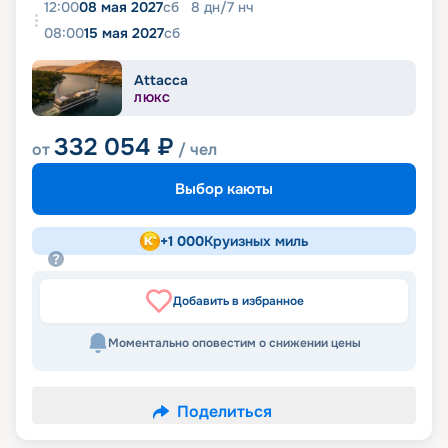
12:00
08 мая 2027
сб
8
дн
/
7
нч
08:00
15 мая 2027
сб
Attacca
ЛЮКС
332 054
₽
от
/ чел
Выбор каюты
+
1 000
Круизных миль
Добавить в избранное
Моментально оповестим о снижении цены
Поделиться