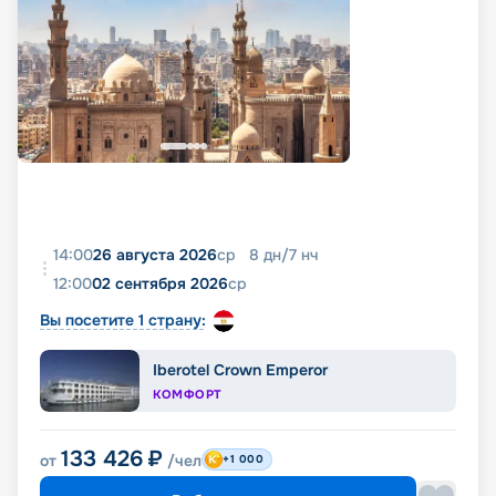
14:00
26 августа 2026
ср
8
дн
/
7
нч
12:00
02 сентября 2026
ср
Вы посетите 1 страну:
Iberotel Crown Emperor
КОМФОРТ
133 426
₽
от
/чел
+1 000