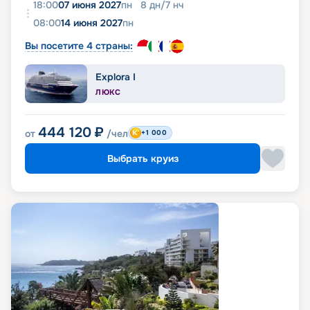
18:00
07 июня 2027
пн
8
дн
/
7
нч
08:00
14 июня 2027
пн
Вы посетите 4 страны:
Explora I
ЛЮКС
444 120
₽
от
/чел
+1 000
Выбрать круиз