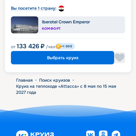
Вы посетите 1 страну:
Iberotel Crown Emperor
КОМФОРТ
133 426
₽
от
/чел
+1 000
Выбрать круиз
Главная
•
Поиск круизов
•
Круиз на теплоходе «Attacca» с 8 мая по 15 мая
2027 года