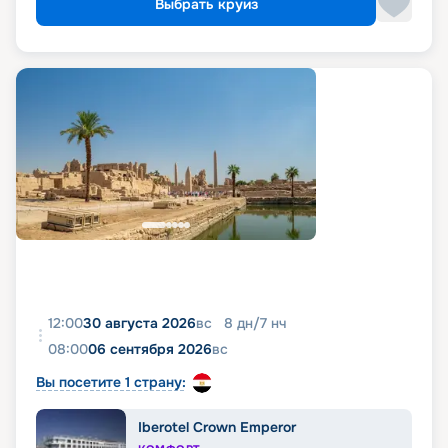
Выбрать круиз
12:00
30 августа 2026
вс
8
дн
/
7
нч
08:00
06 сентября 2026
вс
Вы посетите 1 страну:
Iberotel Crown Emperor