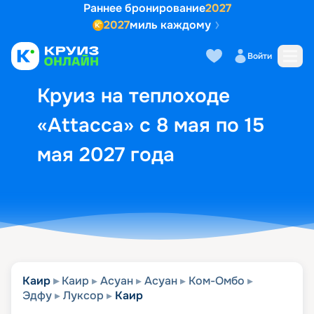
Раннее бронирование
2027
2027
миль каждому
Описание
Выбор кают
Маршрут и экск
Войти
Круиз на теплоходе
«Attacca» с 8 мая по 15
мая 2027 года
Каир
Каир
Асуан
Асуан
Ком-Омбо
Эдфу
Луксор
Каир