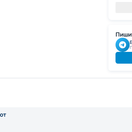
Пишит
ют