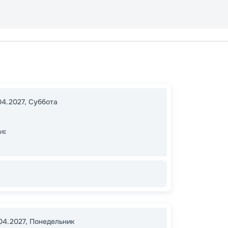
Каир
Эдфу
12:00
1
04.2027
,
Суббота
08:00
ИЕ
30
от
.04.2027
,
Понедельник