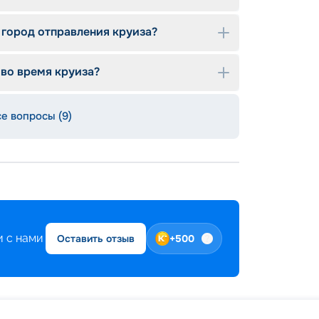
ость — новые суда оснащаются
и, инженерными решениями и
 стандартам.
 город отправления круиза?
твенные пространства, дизайнерские
ение свежести во всем, чего часто не
 во время круиза?
зрастным кораблям.
ременные двигатели, системы
ения делают путешествие более плавным и
се вопросы (9)
 с нами
Оставить отзыв
+
500