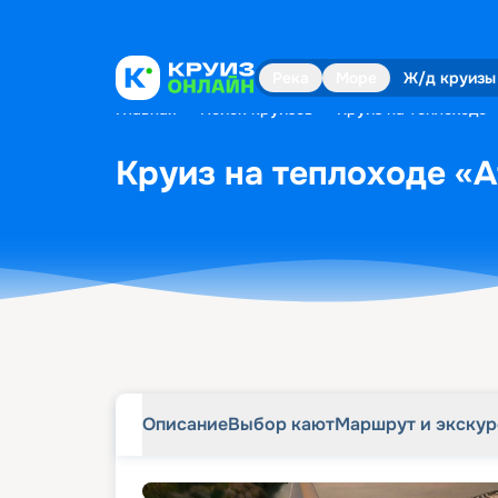
Описание
Выбор кают
Маршрут и экску
Река
Море
Ж/д круизы
Главная
•
Поиск круизов
•
Круиз на теплоходе «
Круиз на теплоходе «At
Описание
Выбор кают
Маршрут и экску