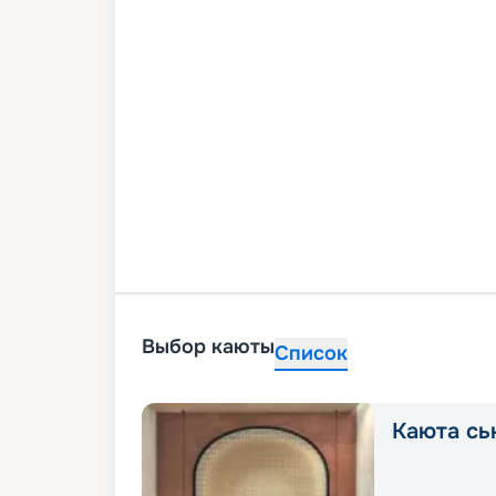
Выбор каюты
Список
Каюта сь