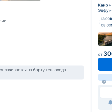
+
16
фотографий
Каир
Эдфу
12:00
1
рии;
08:00
30
от
оплачивается на борту теплохода