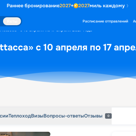
Раннее бронирование
2027
+
2027
миль каждому
рсии
Теплоход
Визы
Вопросы-ответы
Отзывы
0
Яхты
Расписание отправлений
А
Attacca» с 10 апреля по 17 апреля 2027 года
tacca» с 10 апреля по 17 апре
рсии
Теплоход
Визы
Вопросы-ответы
Отзывы
0