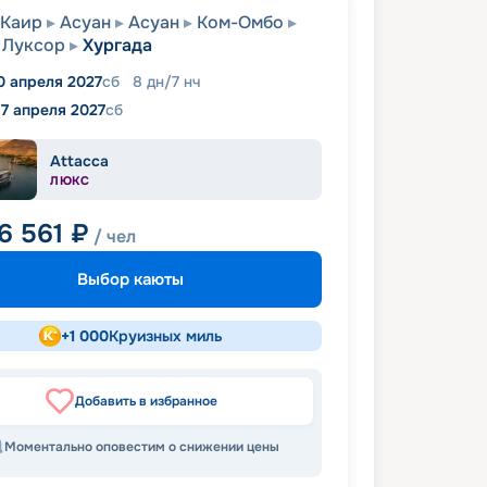
Каир
Асуан
Асуан
Ком-Омбо
Луксор
Хургада
0 апреля 2027
сб
8
дн
/
7
нч
17 апреля 2027
сб
Attacca
ЛЮКС
6 561
₽
/ чел
Выбор каюты
+
1 000
Круизных миль
Добавить в избранное
Моментально оповестим о снижении цены