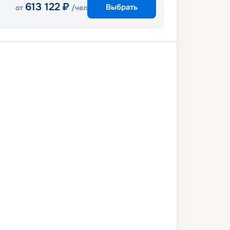
613 122
₽
Выбрать
от
/чел
Каир
Асуан
Асуан
Ком-Омбо
Луксор
Хургада
0 апреля 2027
сб
8
дн
/
7
нч
17 апреля 2027
сб
Attacca
ЛЮКС
6 561
₽
/ чел
Выбор каюты
+
1 000
Круизных миль