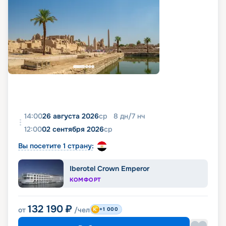
14:00
26 августа 2026
ср
8
дн
/
7
нч
12:00
02 сентября 2026
ср
Вы посетите 1 страну:
Iberotel Crown Emperor
КОМФОРТ
132 190
₽
от
/чел
+1 000