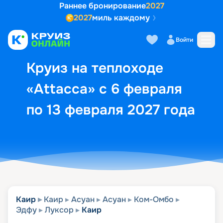
Раннее бронирование
2027
2027
миль каждому
Описание
Выбор кают
Маршрут и экск
Войти
Круиз на теплоходе
«Attacca» с 6 февраля
по 13 февраля 2027 года
Каир
Каир
Асуан
Асуан
Ком-Омбо
Эдфу
Луксор
Каир