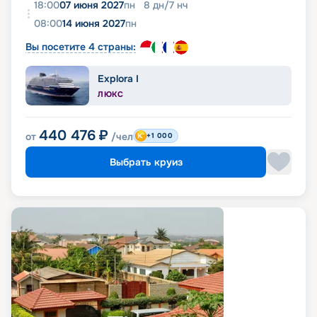
18:00
07 июня 2027
пн
8
дн
/
7
нч
08:00
14 июня 2027
пн
Вы посетите 4 страны:
Explora I
ЛЮКС
440 476
₽
от
/чел
+1 000
Выбрать круиз