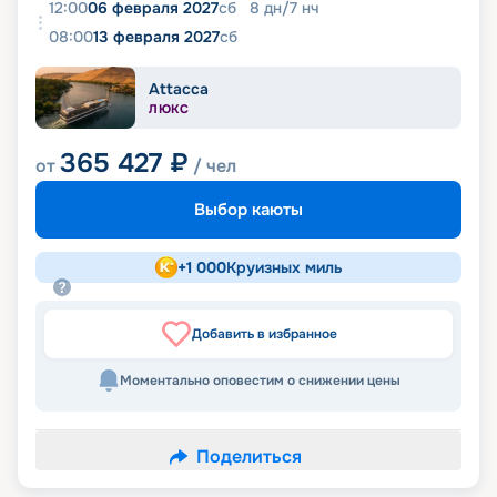
12:00
06 февраля 2027
сб
8
дн
/
7
нч
08:00
13 февраля 2027
сб
Attacca
ЛЮКС
365 427
₽
от
/ чел
Выбор каюты
+
1 000
Круизных миль
Добавить в избранное
Моментально оповестим о снижении цены
Поделиться