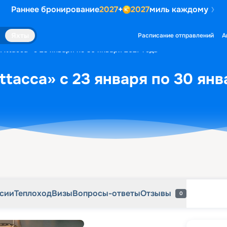
Раннее бронирование
2027
+
2027
миль каждому
рсии
Теплоход
Визы
Вопросы-ответы
Отзывы
0
Яхты
Расписание отправлений
А
Attacca» с 23 января по 30 января 2027 года
ttacca» с 23 января по 30 янв
рсии
Теплоход
Визы
Вопросы-ответы
Отзывы
0