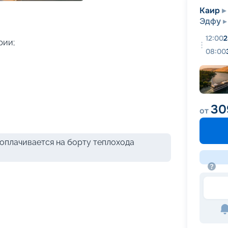
+
15
фотографий
Каир
Эдфу
12:00
2
рии;
08:00
30
от
оплачивается на борту теплохода