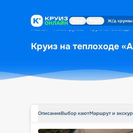
Описание
Выбор кают
Маршрут и экску
Река
Море
Ж/д круизы
Главная
•
Поиск круизов
•
Круиз на теплоходе «
Круиз на теплоходе «A
Описание
Выбор кают
Маршрут и экску