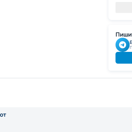
Пишит
ют