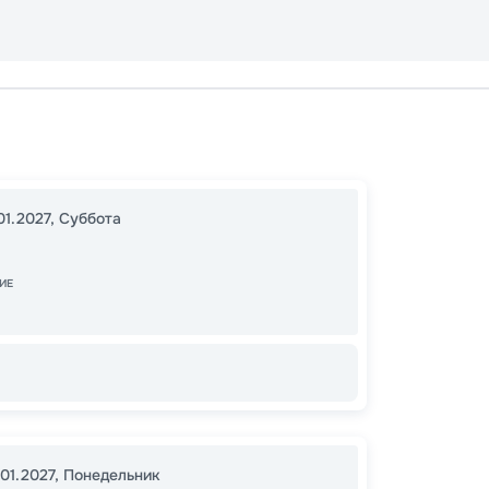
Каир
Эдфу
12:00
2
01.2027
,
Суббота
08:00
ИЕ
30
от
.01.2027
,
Понедельник