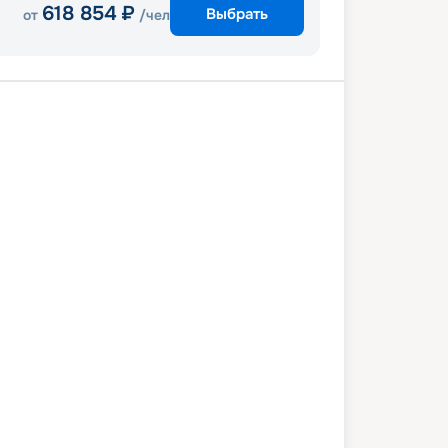
618 854
₽
Выбрать
от
/чел
Каир
Асуан
Асуан
Ком-Омбо
Луксор
Хургада
3 января 2027
сб
8
дн
/
7
нч
30 января 2027
сб
Attacca
ЛЮКС
9 428
₽
/ чел
Выбор каюты
+
1 000
Круизных миль