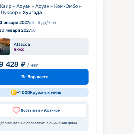
Каир
Асуан
Асуан
Ком-Омбо
Луксор
Хургада
3 января 2027
сб
8
дн
/
7
нч
30 января 2027
сб
Attacca
ЛЮКС
9 428
₽
/ чел
Выбор каюты
+
1 000
Круизных миль
Добавить в избранное
Моментально оповестим о снижении цены