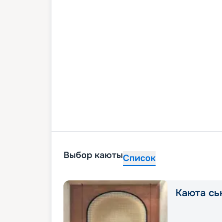
Выбор каюты
Список
Каюта сь