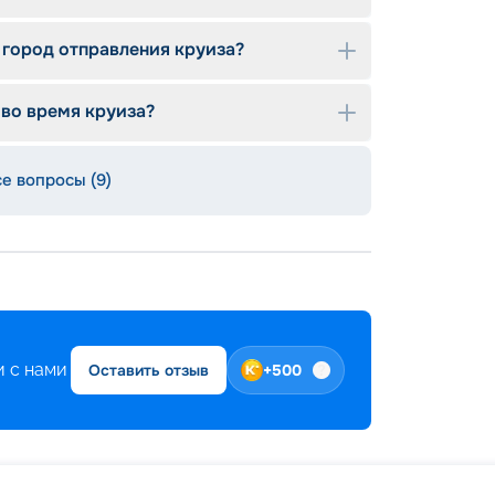
ость — новые суда оснащаются
и, инженерными решениями и
 стандартам.
 город отправления круиза?
твенные пространства, дизайнерские
ение свежести во всем, чего часто не
 во время круиза?
зрастным кораблям.
ременные двигатели, системы
ения делают путешествие более плавным и
се вопросы (9)
 с нами
Оставить отзыв
+
500