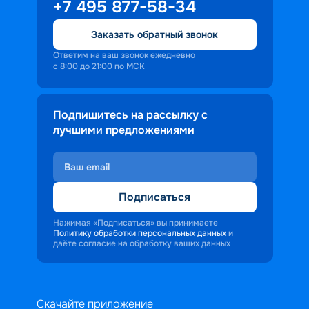
+7 495 877-58-34
персонала корабля в каждом госте.
Ступая на борт теплохода, пассажиры 
Заказать обратный звонок
попадают в совершенно иную атмосферу, 
где властвует тяга к приключениям и 
Ответим на ваш звонок ежедневно
с 8:00 до 21:00 по МСК
открытиям.
Подпишитесь на рассылку с
лучшими предложениями
Подписаться
Нажимая «Подписаться» вы принимаете
Политику обработки персональных данных
и
даёте согласие на обработку ваших данных
Скачайте приложение