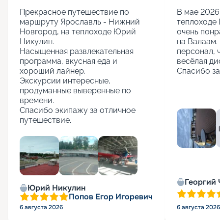
Прекрасное путешествие по 
В мае 2026 
маршруту Ярославль - Нижний 
теплоходе 
Новгород, на теплоходе Юрий 
очень понр
Никулин.

на Валаам. 
Насыщенная развлекательная 
персонал, 
программа, вкусная еда и 
весёлая ди
хороший лайнер.

Спасибо за
Экскурсии интересные, 
продуманные выверенные по 
времени.

Спасибо экипажу за отличное 
путешествие.
+
5
Георгий
Юрий Никулин
Попов Егор Игоревич
6 августа 2026
6 августа 2026