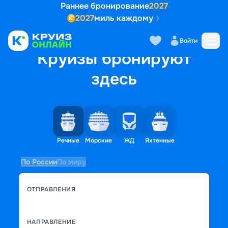
Раннее бронирование
2027
2027
миль каждому
Войти
Круизы бронируют
здесь
Речные
Морские
ЖД
Яхтенные
По России
По миру
ОТПРАВЛЕНИЯ
НАПРАВЛЕНИЕ