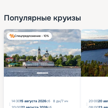
Популярные круизы
Спецпредложение - 10%
14:30
15 августа 2026
сб
8
дн
/
7
нч
20:00
20 ав
20:00
22 августа 2026
сб
08:00
23 ав