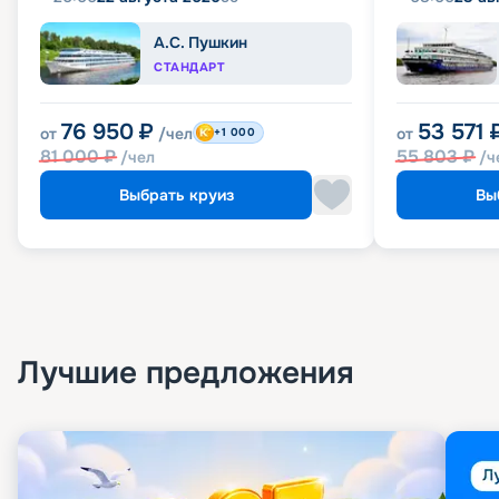
А.С. Пушкин
СТАНДАРТ
76 950
₽
53 571
от
/чел
от
+1 000
81 000
₽
55 803
₽
/чел
/ч
Выбрать круиз
Вы
Лучшие предложения