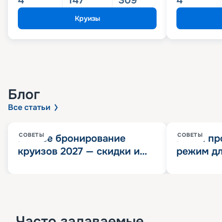
4
147
309
4
Круизы
Блог
Все статьи
СОВЕТЫ
СОВЕТЫ
Раннее бронирование
Китай пр
круизов 2027 — скидки и
режим дл
розыгрыш 100 000
конца 202
Круизных миль
значит?
Часто задаваемые