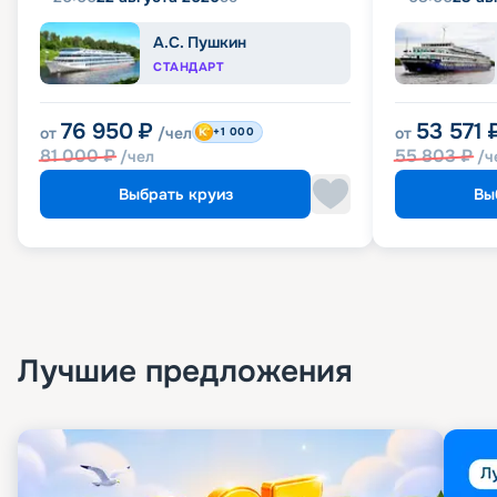
А.С. Пушкин
СТАНДАРТ
76 950
₽
53 571
от
/чел
от
+1 000
81 000
₽
55 803
₽
/чел
/ч
Выбрать круиз
Вы
Лучшие предложения