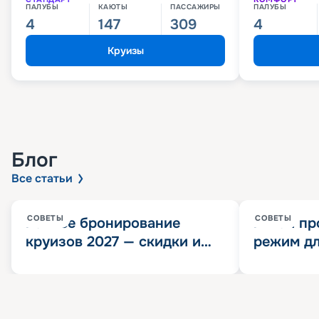
ПАЛУБЫ
КАЮТЫ
ПАССАЖИРЫ
ПАЛУБЫ
4
147
309
4
Круизы
Блог
Все статьи
СОВЕТЫ
СОВЕТЫ
Раннее бронирование
Китай пр
круизов 2027 — скидки и
режим дл
розыгрыш 100 000
конца 202
Круизных миль
значит?