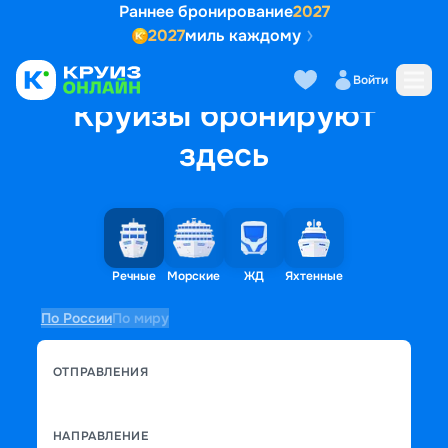
Раннее бронирование
2027
2027
миль каждому
Войти
Круизы бронируют
здесь
Речные
Морские
ЖД
Яхтенные
По России
По миру
ОТПРАВЛЕНИЯ
НАПРАВЛЕНИЕ