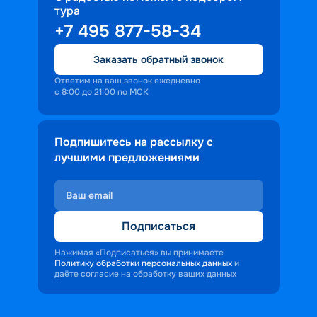
тура
доброжелательность и заинтересованность 
+7 495 877-58-34
персонала корабля в каждом госте.
Ступая на борт теплохода, пассажиры 
Заказать обратный звонок
попадают в совершенно иную атмосферу, 
где властвует тяга к приключениям и 
Ответим на ваш звонок ежедневно
с 8:00 до 21:00 по МСК
открытиям.
Подпишитесь на рассылку с
лучшими предложениями
Подписаться
Нажимая «Подписаться» вы принимаете
Политику обработки персональных данных
и
даёте согласие на обработку ваших данных