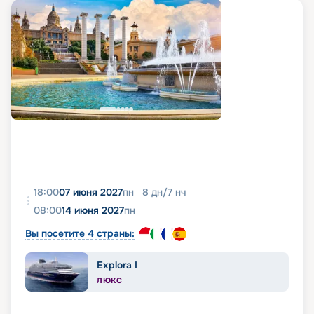
18:00
07 июня 2027
пн
8
дн
/
7
нч
08:00
14 июня 2027
пн
Вы посетите 4 страны:
Explora I
ЛЮКС