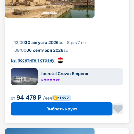
12:00
30 августа 2026
вс
8
дн
/
7
нч
08:00
06 сентября 2026
вс
Вы посетите 1 страну:
Iberotel Crown Emperor
КОМФОРТ
94 478
₽
от
/чел
+1 000
Выбрать круиз