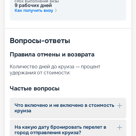
СРОК ВЫПОЛНЕНИЯ ВИЗЫ
турист может выбрать себе отдых по душе. Для
9
рабочих дней
этого на борту доступны:
Как получить визу
просторная солнечная палуба с шезлонгами;
бассейн;
бар ресторан у бассейна и лаунж-бар;
сауна;
Вопросы-ответы
массажный салон;
фитнес-центр с кардиотренажёрами;
сувенирный магазин.
Правила отмены и возврата
Количество дней до круиза — процент
удержания от стоимости:
Частые вопросы
Что включено и не включено в стоимость
круиза
На какую дату бронировать перелет в
город отправления круиза?