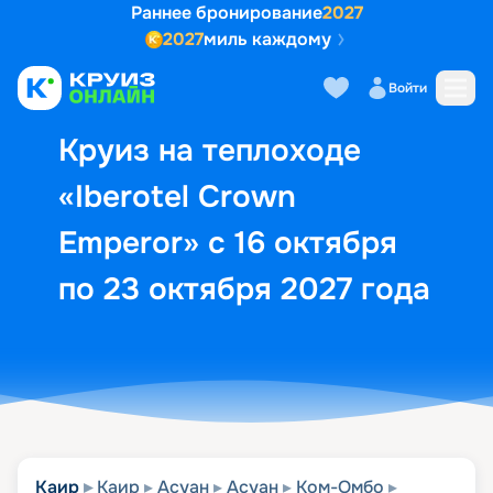
Раннее бронирование
2027
2027
миль каждому
Описание
Выбор кают
Маршрут и экск
Войти
Круиз на теплоходе
«Iberotel Crown
Emperor» с 16 октября
по 23 октября 2027 года
Каир
Каир
Асуан
Асуан
Ком-Омбо