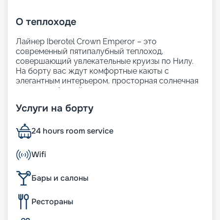
О
теплоходе
Лайнер Iberotel Crown Emperor – это
современный пятипалубный теплоход,
совершающий увлекательные круизы по Нилу.
На борту вас ждут комфортные каюты с
элегантным интерьером, просторная солнечная
терраса с бассейном для отдыха, а также
внимательный сервис.
Услуги на борту
Гостям предлагается изысканный ресторан с
разнообразием экзотических блюд и закусок.
Iberotel Crown Emperor создан для того, чтобы
24 hours room service
ваше путешествие
по Нилу из Хургады
стало
максимально ярким и незабываемым.
Wifi
Размещение
Бары и салоны
На теплоходе находятся 117 кают с одноместным,
Рестораны
двухместным и трёхместным размещением. В
каждой каюте есть мини-бар и спутниковое