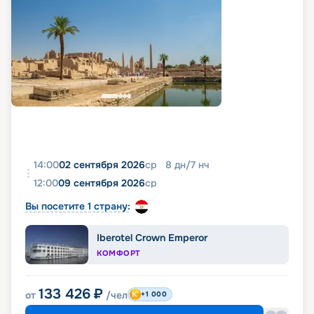
14:00
02 сентября 2026
ср
8
дн
/
7
нч
12:00
09 сентября 2026
ср
Вы посетите 1 страну:
Iberotel Crown Emperor
КОМФОРТ
133 426
₽
от
/чел
+1 000