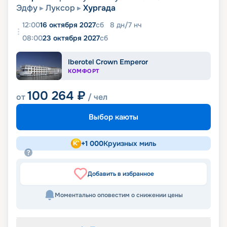
Эдфу
Луксор
Хургада
12:00
16 октября 2027
сб
8
дн
/
7
нч
08:00
23 октября 2027
сб
Iberotel Crown Emperor
КОМФОРТ
100 264
₽
от
/ чел
Выбор каюты
+
1 000
Круизных миль
Добавить в избранное
Моментально оповестим о снижении цены