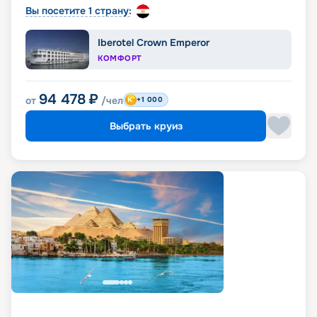
Вы посетите 1 страну:
Iberotel Crown Emperor
КОМФОРТ
94 478
₽
от
/чел
+1 000
Выбрать круиз