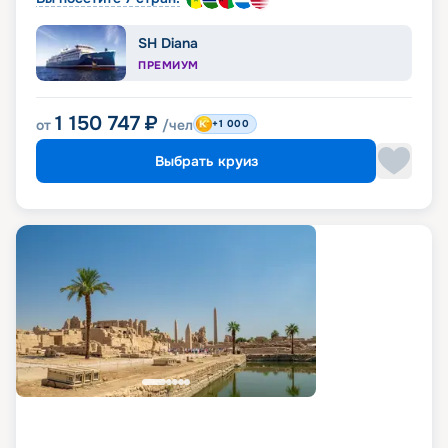
SH Diana
ПРЕМИУМ
1 150 747
₽
от
/чел
+1 000
Выбрать круиз