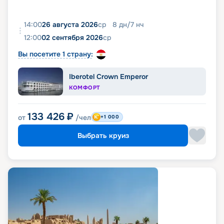
14:00
26 августа 2026
ср
8
дн
/
7
нч
12:00
02 сентября 2026
ср
Вы посетите 1 страну:
Iberotel Crown Emperor
КОМФОРТ
133 426
₽
от
/чел
+1 000
Выбрать круиз