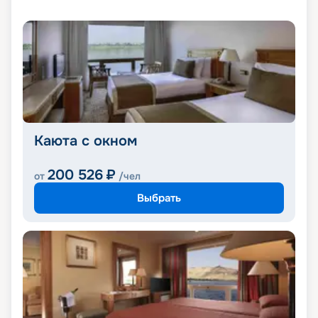
Каюта с окном
200 526
₽
от
/чел
Выбрать