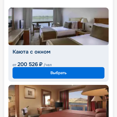
Каюта с окном
200 526
₽
от
/чел
Выбрать