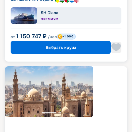
SH Diana
ПРЕМИУМ
1 150 747
₽
от
/чел
+1 000
Выбрать круиз