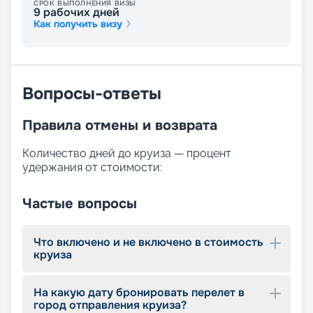
СРОК ВЫПОЛНЕНИЯ ВИЗЫ
турист может выбрать себе отдых по душе. Для
9
рабочих дней
этого на борту доступны:
Как получить визу
просторная солнечная палуба с шезлонгами;
бассейн;
бар ресторан у бассейна и лаунж-бар;
сауна;
Вопросы-ответы
массажный салон;
фитнес-центр с кардиотренажёрами;
сувенирный магазин.
Правила отмены и возврата
Количество дней до круиза — процент
удержания от стоимости:
Частые вопросы
Что включено и не включено в стоимость
круиза
На какую дату бронировать перелет в
город отправления круиза?