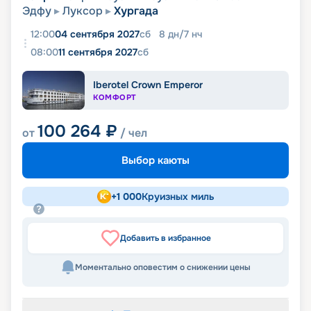
Эдфу
Луксор
Хургада
12:00
04 сентября 2027
сб
8
дн
/
7
нч
08:00
11 сентября 2027
сб
Iberotel Crown Emperor
КОМФОРТ
100 264
₽
от
/ чел
Выбор каюты
+
1 000
Круизных миль
Добавить в избранное
Моментально оповестим о снижении цены