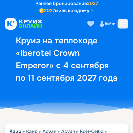
Раннее бронирование
2027
2027
миль каждому
Описание
Выбор кают
Маршрут и экск
Войти
Круиз на теплоходе
«Iberotel Crown
Emperor» с 4 сентября
по 11 сентября 2027 года
Каир
Каир
Асуан
Асуан
Ком-Омбо