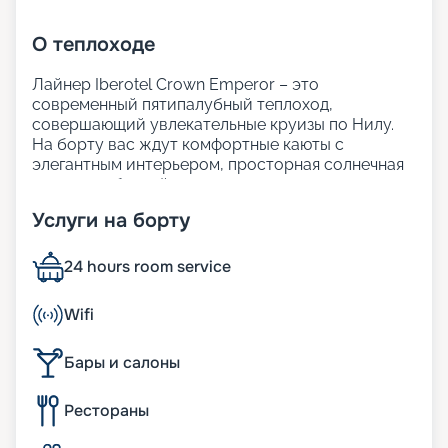
О
теплоходе
Лайнер Iberotel Crown Emperor – это
современный пятипалубный теплоход,
совершающий увлекательные круизы по Нилу.
На борту вас ждут комфортные каюты с
элегантным интерьером, просторная солнечная
терраса с бассейном для отдыха, а также
внимательный сервис.
Услуги на борту
Гостям предлагается изысканный ресторан с
разнообразием экзотических блюд и закусок.
Iberotel Crown Emperor создан для того, чтобы
24 hours room service
ваше путешествие
по Нилу из Хургады
стало
максимально ярким и незабываемым.
Wifi
Размещение
Бары и салоны
На теплоходе находятся 117 кают с одноместным,
Рестораны
двухместным и трёхместным размещением. В
каждой каюте есть мини-бар и спутниковое