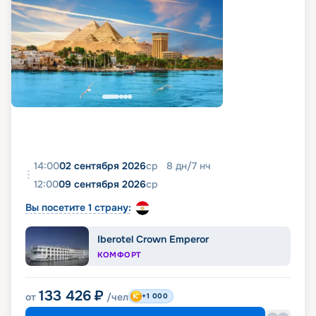
14:00
02 сентября 2026
ср
8
дн
/
7
нч
12:00
09 сентября 2026
ср
Вы посетите 1 страну:
Iberotel Crown Emperor
КОМФОРТ
133 426
₽
от
/чел
+1 000