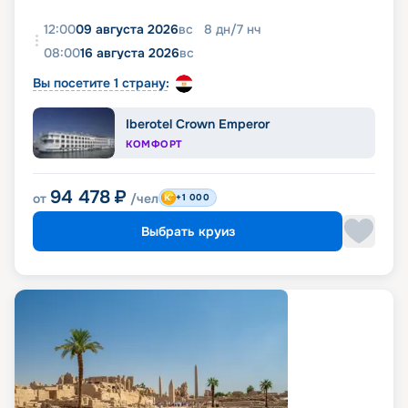
12:00
09 августа 2026
вс
8
дн
/
7
нч
08:00
16 августа 2026
вс
Вы посетите 1 страну:
Iberotel Crown Emperor
КОМФОРТ
94 478
₽
от
/чел
+1 000
Выбрать круиз