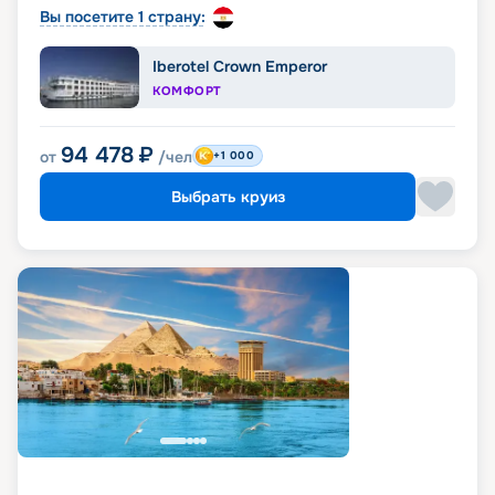
Вы посетите 1 страну:
Iberotel Crown Emperor
КОМФОРТ
94 478
₽
от
/чел
+1 000
Выбрать круиз