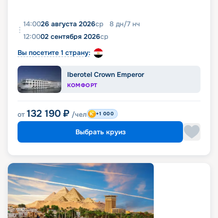
14:00
26 августа 2026
ср
8
дн
/
7
нч
12:00
02 сентября 2026
ср
Вы посетите 1 страну:
Iberotel Crown Emperor
КОМФОРТ
132 190
₽
от
/чел
+1 000
Выбрать круиз