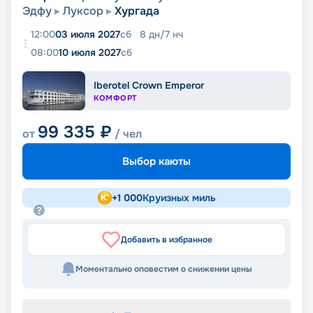
Эдфу
Луксор
Хургада
12:00
03 июля 2027
сб
8
дн
/
7
нч
08:00
10 июля 2027
сб
Iberotel Crown Emperor
КОМФОРТ
99 335
₽
от
/ чел
Выбор каюты
+
1 000
Круизных миль
Добавить в избранное
Моментально оповестим о снижении цены