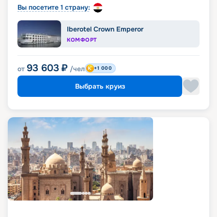
Вы посетите 1 страну:
Iberotel Crown Emperor
КОМФОРТ
93 603
₽
от
/чел
+1 000
Выбрать круиз