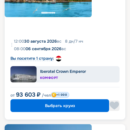
12:00
30 августа 2026
вс
8
дн
/
7
нч
08:00
06 сентября 2026
вс
Вы посетите 1 страну:
Iberotel Crown Emperor
КОМФОРТ
93 603
₽
от
/чел
+1 000
Выбрать круиз