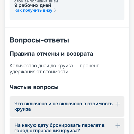
СРОК ВЫПОЛНЕНИЯ ВИЗЫ
турист может выбрать себе отдых по душе. Для
9
рабочих дней
этого на борту доступны:
Как получить визу
просторная солнечная палуба с шезлонгами;
бассейн;
бар ресторан у бассейна и лаунж-бар;
сауна;
Вопросы-ответы
массажный салон;
фитнес-центр с кардиотренажёрами;
сувенирный магазин.
Правила отмены и возврата
Количество дней до круиза — процент
удержания от стоимости:
Частые вопросы
Что включено и не включено в стоимость
круиза
На какую дату бронировать перелет в
город отправления круиза?