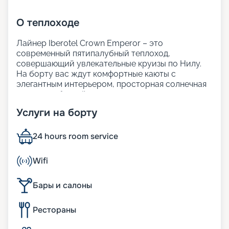
О
теплоходе
Лайнер Iberotel Crown Emperor – это
современный пятипалубный теплоход,
совершающий увлекательные круизы по Нилу.
На борту вас ждут комфортные каюты с
элегантным интерьером, просторная солнечная
терраса с бассейном для отдыха, а также
внимательный сервис.
Услуги на борту
Гостям предлагается изысканный ресторан с
разнообразием экзотических блюд и закусок.
Iberotel Crown Emperor создан для того, чтобы
24 hours room service
ваше путешествие
по Нилу из Хургады
стало
максимально ярким и незабываемым.
Wifi
Размещение
Бары и салоны
На теплоходе находятся 117 кают с одноместным,
Рестораны
двухместным и трёхместным размещением. В
каждой каюте есть мини-бар и спутниковое