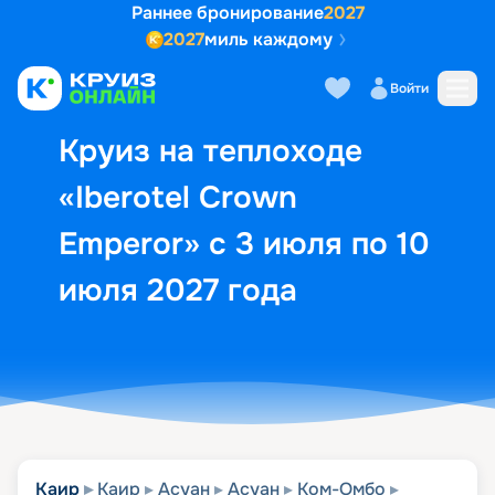
Раннее бронирование
2027
2027
миль каждому
Описание
Выбор кают
Маршрут и экск
Войти
Круиз на теплоходе
«Iberotel Crown
Emperor» с 3 июля по 10
июля 2027 года
Каир
Каир
Асуан
Асуан
Ком-Омбо