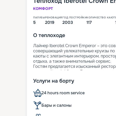
Теплоход
Iberotel Crown E
КОМФОРТ
ПАЛУБЫ
РЕНОВАЦИЯ
ГОД ПОСТРОЙКИ
КОЛИЧЕСТВО КАЮТ
5
2019
2003
117
О
теплоходе
Лайнер Iberotel Crown Emperor – это с
совершающий увлекательные круизы по 
каюты с элегантным интерьером, просто
отдыха, а также внимательный сервис.
Гостям предлагается изысканный рестор
закусок. Iberotel Crown Emperor создан 
из Хургады
стало максимально ярким и 
Услуги на борту
Размещение
24 hours room service
На теплоходе находятся 117 кают с одн
размещением. В каждой каюте есть мини
Бары и салоны
отдых в номере был максимально комфо