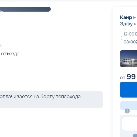
+
16
фотографий
Каир
Эдфу
12:00
1
08:00
;
 отъезда
99
от
оплачивается на борту теплохода