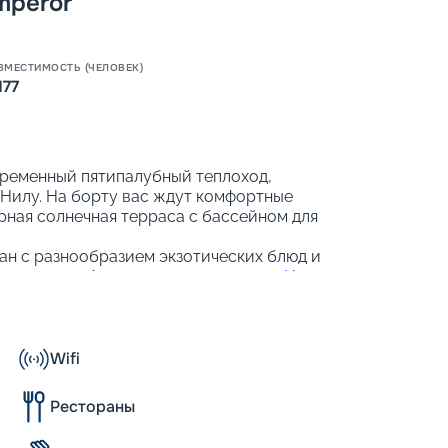
mperor
ВМЕСТИМОСТЬ (ЧЕЛОВЕК)
177
овременный пятипалубный теплоход,
Нилу. На борту вас ждут комфортные
рная солнечная терраса с бассейном для
ан с разнообразием экзотических блюд и
для того, чтобы ваше путешествие
по Нилу
незабываемым.
Wifi
оместным, двухместным и трёхместным
-бар и спутниковое телевидение, чтобы
Рестораны
ртным.