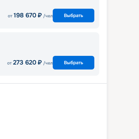
198 670
₽
Выбрать
от
/чел
273 620
₽
Выбрать
от
/чел
Каир
Асуан
Асуан
Ком-Омбо
Луксор
Хургада
3 февраля 2027
сб
8
дн
/
7
нч
20 февраля 2027
сб