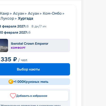
Каир
Асуан
Асуан
Ком-Омбо
Луксор
Хургада
3 февраля 2027
сб
8
дн
/
7
нч
20 февраля 2027
сб
Iberotel Crown Emperor
КОМФОРТ
 335
₽
/ чел
Выбор каюты
+
1 000
Круизных миль
Добавить в избранное
Моментально оповестим о снижении цены