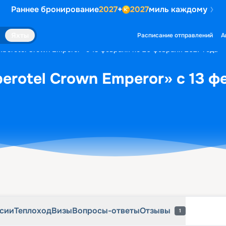
Раннее бронирование
2027
+
2027
миль каждому
рсии
Теплоход
Визы
Вопросы-ответы
Отзывы
1
Яхты
Расписание отправлений
А
Iberotel Crown Emperor» с 13 февраля по 20 февраля 2027 года
berotel Crown Emperor» с 13 ф
рсии
Теплоход
Визы
Вопросы-ответы
Отзывы
1