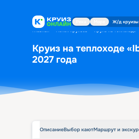
Описание
Выбор кают
Маршрут и экску
Река
Море
Ж/д круизы
Главная
•
Поиск круизов
•
Круиз на теплоходе «
Круиз на теплоходе «I
2027 года
Описание
Выбор кают
Маршрут и экску