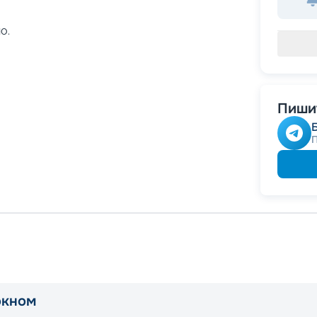
о.
Пишит
окном