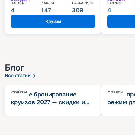
ПАЛУБЫ
КАЮТЫ
ПАССАЖИРЫ
ПАЛУБЫ
4
147
309
4
Круизы
Блог
Все статьи
СОВЕТЫ
СОВЕТЫ
Раннее бронирование
Китай пр
круизов 2027 — скидки и
режим дл
розыгрыш 100 000
конца 202
Круизных миль
значит?