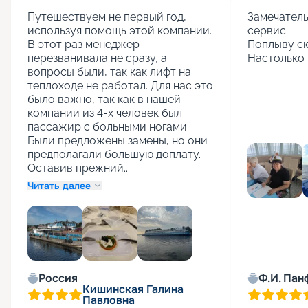
Путешествуем не первый год, 
Замечатель
используя помощь этой компании. 
сервис

В этот раз менеджер 
Поплыву ск
перезванивала не сразу, а 
Настолько 
вопросы были, так как лифт на 
теплоходе не работал. Для нас это 
было важно, так как в нашей 
компании из 4-х человек был 
пассажир с больными ногами. 
Были предложены замены, но они 
предполагали большую доплату. 
Оставив прежний...
Читать далее
+
1
Россия
Ф.И. Пан
Кишинская Галина
Павловна