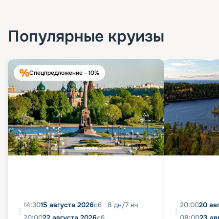
Популярные круизы
Спецпредложение - 10%
14:30
15 августа 2026
сб
8
дн
/
7
нч
20:00
20 ав
20:00
22 августа 2026
сб
08:00
23 ав