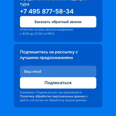
тура
доброжелательность и заинтересованность 
+7 495 877-58-34
персонала корабля в каждом госте.
Ступая на борт теплохода, пассажиры 
Заказать обратный звонок
попадают в совершенно иную атмосферу, 
где властвует тяга к приключениям и 
Ответим на ваш звонок ежедневно
с 8:00 до 21:00 по МСК
открытиям.
Подпишитесь на рассылку с
лучшими предложениями
Подписаться
Нажимая «Подписаться» вы принимаете
Политику обработки персональных данных
и
даёте согласие на обработку ваших данных