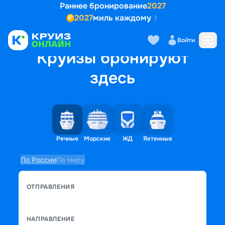
Раннее бронирование
2027
2027
миль каждому
Войти
Круизы бронируют
здесь
Речные
Морские
ЖД
Яхтенные
По России
По миру
ОТПРАВЛЕНИЯ
НАПРАВЛЕНИЕ