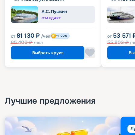
А.С. Пушкин
СТАНДАРТ
81 130
₽
53 571
от
/чел
от
+1 000
85 400
₽
55 803
₽
/чел
/ч
Выбрать круиз
Вы
Лучшие предложения