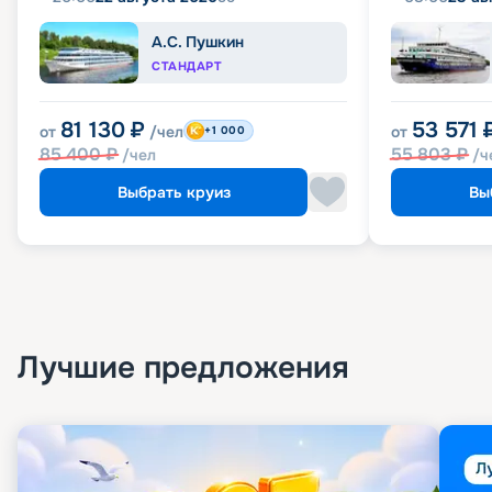
А.С. Пушкин
СТАНДАРТ
81 130
₽
53 571
от
/чел
от
+1 000
85 400
₽
55 803
₽
/чел
/ч
Выбрать круиз
Вы
Лучшие предложения