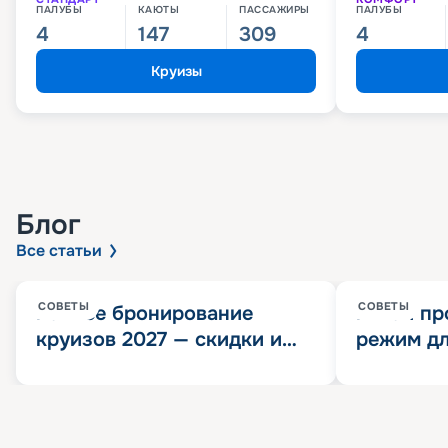
ПАЛУБЫ
КАЮТЫ
ПАССАЖИРЫ
ПАЛУБЫ
4
147
309
4
Круизы
Блог
Все статьи
СОВЕТЫ
СОВЕТЫ
Раннее бронирование
Китай пр
круизов 2027 — скидки и
режим дл
розыгрыш 100 000
конца 202
Круизных миль
значит?