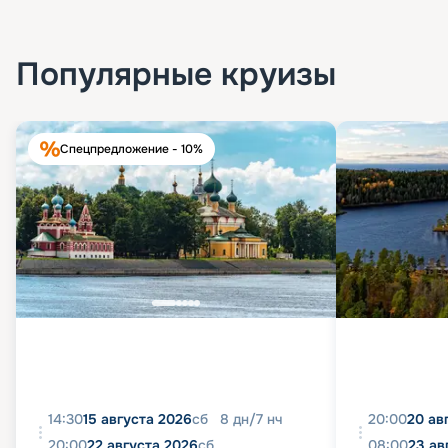
Популярные круизы
Спецпредложение - 10%
14:30
15 августа 2026
сб
8
дн
/
7
нч
20:00
20 ав
20:00
22 августа 2026
сб
08:00
23 ав