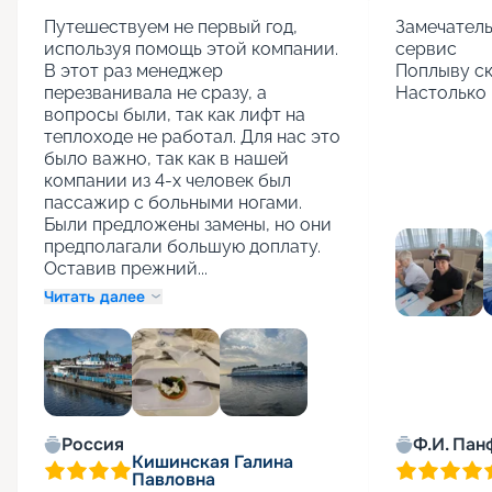
Путешествуем не первый год, 
Замечатель
используя помощь этой компании. 
сервис

В этот раз менеджер 
Поплыву ск
перезванивала не сразу, а 
Настолько 
вопросы были, так как лифт на 
теплоходе не работал. Для нас это 
было важно, так как в нашей 
компании из 4-х человек был 
пассажир с больными ногами. 
Были предложены замены, но они 
предполагали большую доплату. 
Оставив прежний...
Читать далее
+
1
Россия
Ф.И. Пан
Кишинская Галина
Павловна