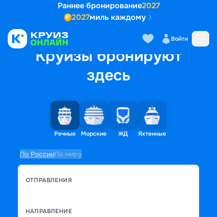
Раннее бронирование
2027
2027
миль каждому
Войти
Круизы бронируют
здесь
Речные
Морские
ЖД
Яхтенные
По России
По миру
ОТПРАВЛЕНИЯ
НАПРАВЛЕНИЕ