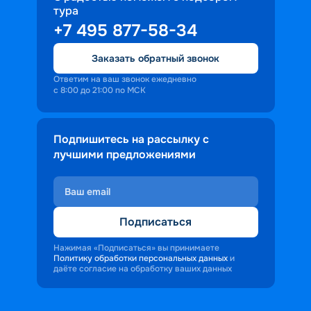
тура
доброжелательность и заинтересованность 
+7 495 877-58-34
персонала корабля в каждом госте.
Ступая на борт теплохода, пассажиры 
Заказать обратный звонок
попадают в совершенно иную атмосферу, 
где властвует тяга к приключениям и 
Ответим на ваш звонок ежедневно
с 8:00 до 21:00 по МСК
открытиям.
Подпишитесь на рассылку с
лучшими предложениями
Подписаться
Нажимая «Подписаться» вы принимаете
Политику обработки персональных данных
и
даёте согласие на обработку ваших данных