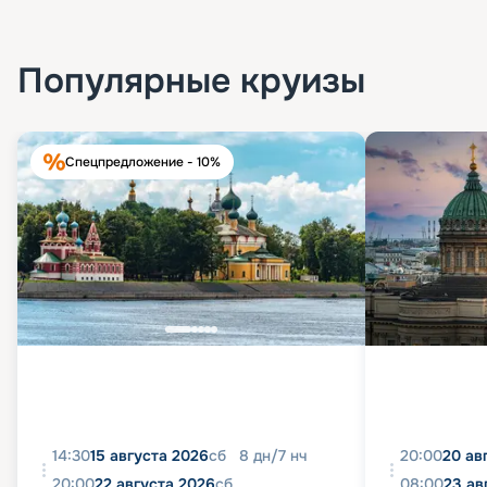
Популярные круизы
Спецпредложение - 10%
14:30
15 августа 2026
сб
8
дн
/
7
нч
20:00
20 ав
20:00
22 августа 2026
сб
08:00
23 ав