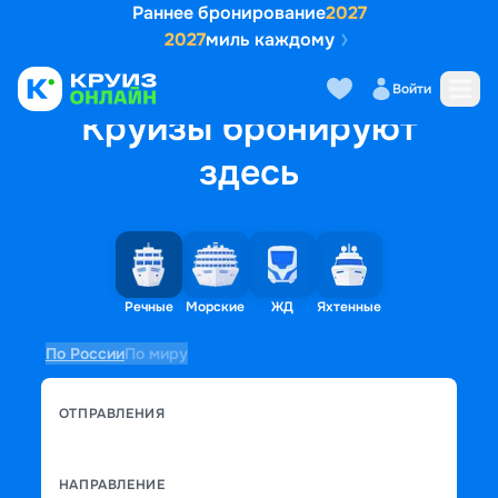
Раннее бронирование
2027
2027
миль каждому
Войти
Круизы бронируют
здесь
Речные
Морские
ЖД
Яхтенные
По России
По миру
ОТПРАВЛЕНИЯ
НАПРАВЛЕНИЕ