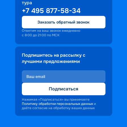
тура
доброжелательность и заинтересованность 
+7 495 877-58-34
персонала корабля в каждом госте.
Ступая на борт теплохода, пассажиры 
Заказать обратный звонок
попадают в совершенно иную атмосферу, 
где властвует тяга к приключениям и 
Ответим на ваш звонок ежедневно
с 8:00 до 21:00 по МСК
открытиям.
Подпишитесь на рассылку с
лучшими предложениями
Подписаться
Нажимая «Подписаться» вы принимаете
Политику обработки персональных данных
и
даёте согласие на обработку ваших данных