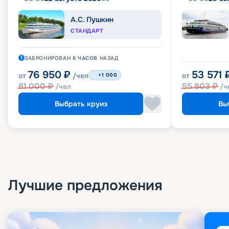
А.С. Пушкин
СТАНДАРТ
ЗАБРОНИРОВАН
6 ЧАСОВ
НАЗАД
76 950
₽
53 571
от
/чел
от
+1 000
81 000
₽
55 803
₽
/чел
/ч
Выбрать круиз
Вы
Лучшие предложения