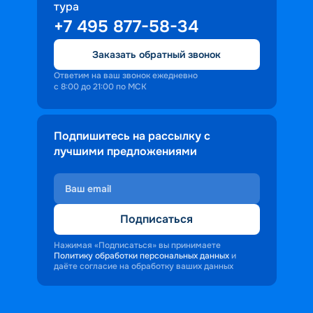
тура
доброжелательность и заинтересованность 
+7 495 877-58-34
персонала корабля в каждом госте.
Ступая на борт теплохода, пассажиры 
Заказать обратный звонок
попадают в совершенно иную атмосферу, 
где властвует тяга к приключениям и 
Ответим на ваш звонок ежедневно
с 8:00 до 21:00 по МСК
открытиям.
Подпишитесь на рассылку с
лучшими предложениями
Подписаться
Нажимая «Подписаться» вы принимаете
Политику обработки персональных данных
и
даёте согласие на обработку ваших данных