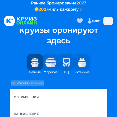
Раннее бронирование
2027
2027
миль каждому
Войти
Круизы бронируют
здесь
Речные
Морские
ЖД
Яхтенные
По России
По миру
ОТПРАВЛЕНИЯ
НАПРАВЛЕНИЕ