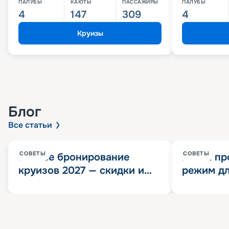
ПАЛУБЫ
КАЮТЫ
ПАССАЖИРЫ
ПАЛУБЫ
4
147
309
4
Круизы
Блог
Все статьи
СОВЕТЫ
СОВЕТЫ
Раннее бронирование
Китай пр
круизов 2027 — скидки и
режим дл
розыгрыш 100 000
конца 202
Круизных миль
значит?