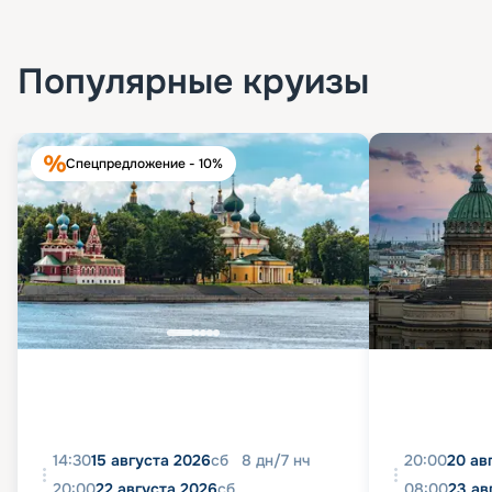
Популярные круизы
Спецпредложение - 10%
14:30
15 августа 2026
сб
8
дн
/
7
нч
20:00
20 ав
20:00
22 августа 2026
сб
08:00
23 ав