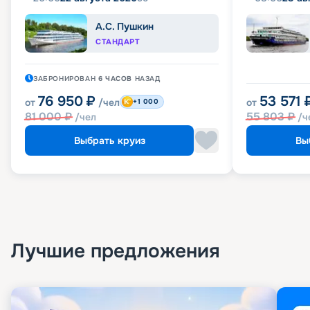
А.С. Пушкин
СТАНДАРТ
ЗАБРОНИРОВАН
6 ЧАСОВ
НАЗАД
76 950
₽
53 571
от
/чел
от
+1 000
81 000
₽
55 803
₽
/чел
/ч
Выбрать круиз
Вы
Лучшие предложения