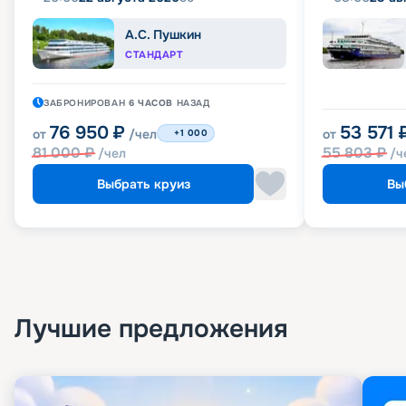
А.С. Пушкин
СТАНДАРТ
ЗАБРОНИРОВАН
6 ЧАСОВ
НАЗАД
76 950
₽
53 571
от
/чел
от
+1 000
81 000
₽
55 803
₽
/чел
/ч
Выбрать круиз
Вы
Лучшие предложения