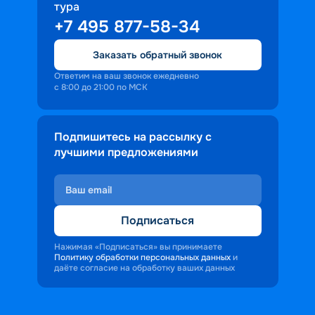
тура
доброжелательность и заинтересованность 
+7 495 877-58-34
персонала корабля в каждом госте.
Ступая на борт теплохода, пассажиры 
Заказать обратный звонок
попадают в совершенно иную атмосферу, 
где властвует тяга к приключениям и 
Ответим на ваш звонок ежедневно
с 8:00 до 21:00 по МСК
открытиям.
Подпишитесь на рассылку с
лучшими предложениями
Подписаться
Нажимая «Подписаться» вы принимаете
Политику обработки персональных данных
и
даёте согласие на обработку ваших данных