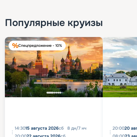
Популярные круизы
Спецпредложение - 10%
14:30
15 августа 2026
сб
8
дн
/
7
нч
20:00
20 ав
20:00
22 августа 2026
сб
08:00
23 ав