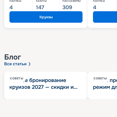
ПАЛУБЫ
КАЮТЫ
ПАССАЖИРЫ
ПАЛУБЫ
4
147
309
4
Круизы
Блог
Все статьи
СОВЕТЫ
СОВЕТЫ
Раннее бронирование
Китай пр
круизов 2027 — скидки и
режим дл
розыгрыш 100 000
конца 202
Круизных миль
значит?