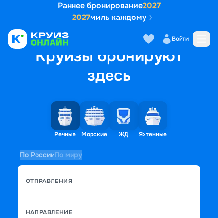
Раннее бронирование
2027
2027
миль каждому
Войти
Круизы бронируют
здесь
Речные
Морские
ЖД
Яхтенные
По России
По миру
ОТПРАВЛЕНИЯ
НАПРАВЛЕНИЕ