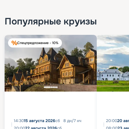
Популярные круизы
Спецпредложение - 10%
14:30
15 августа 2026
сб
8
дн
/
7
нч
20:00
20 ав
20:00
22 августа 2026
сб
08:00
23 ав