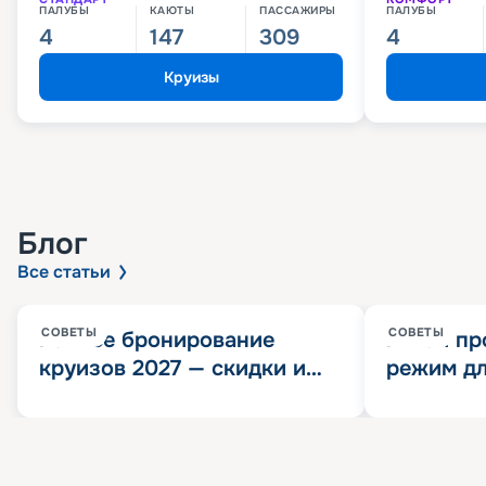
ПАЛУБЫ
КАЮТЫ
ПАССАЖИРЫ
ПАЛУБЫ
4
147
309
4
Круизы
Блог
Все статьи
СОВЕТЫ
СОВЕТЫ
Раннее бронирование
Китай пр
круизов 2027 — скидки и
режим дл
розыгрыш 100 000
конца 202
Круизных миль
значит?