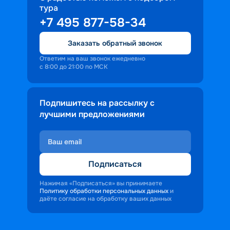
тура
доброжелательность и заинтересованность 
+7 495 877-58-34
персонала корабля в каждом госте.
Ступая на борт теплохода, пассажиры 
Заказать обратный звонок
попадают в совершенно иную атмосферу, 
где властвует тяга к приключениям и 
Ответим на ваш звонок ежедневно
с 8:00 до 21:00 по МСК
открытиям.
Подпишитесь на рассылку с
лучшими предложениями
Подписаться
Нажимая «Подписаться» вы принимаете
Политику обработки персональных данных
и
даёте согласие на обработку ваших данных