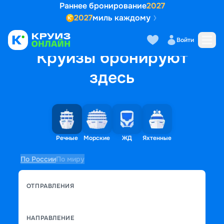
Раннее бронирование
2027
2027
миль каждому
Войти
Круизы бронируют
здесь
Речные
Морские
ЖД
Яхтенные
По России
По миру
ОТПРАВЛЕНИЯ
НАПРАВЛЕНИЕ