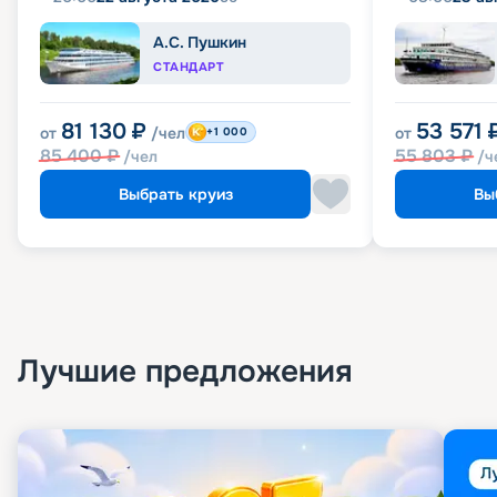
А.С. Пушкин
СТАНДАРТ
81 130
₽
53 571
от
/чел
от
+1 000
85 400
₽
55 803
₽
/чел
/ч
Выбрать круиз
Вы
Лучшие предложения