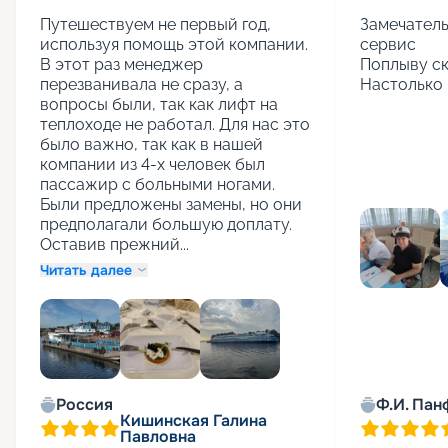
Путешествуем не первый год, 
Замечатель
используя помощь этой компании. 
сервис

В этот раз менеджер 
Поплыву ск
перезванивала не сразу, а 
Настолько 
вопросы были, так как лифт на 
теплоходе не работал. Для нас это 
было важно, так как в нашей 
компании из 4-х человек был 
пассажир с больными ногами. 
Были предложены замены, но они 
предполагали большую доплату. 
Оставив прежний...
Читать далее
+
1
Россия
Ф.И. Пан
Кишинская Галина
Павловна