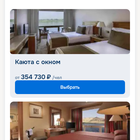
Каюта с окном
354 730
₽
от
/чел
Выбрать