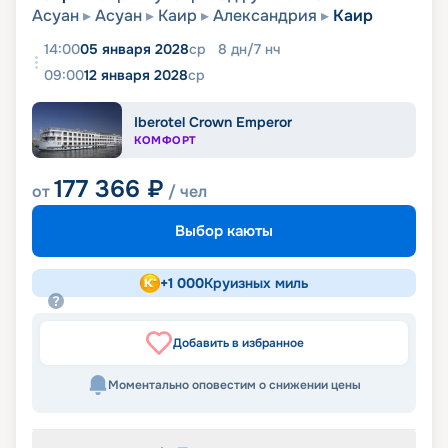
Асуан
Асуан
Каир
Александрия
Каир
14:00
05 января 2028
ср
8
дн
/
7
нч
09:00
12 января 2028
ср
Iberotel Crown Emperor
КОМФОРТ
177 366
₽
от
/ чел
Выбор каюты
+
1 000
Круизных миль
Добавить в избранное
Моментально оповестим о снижении цены