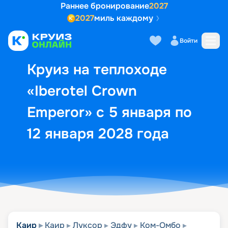
Раннее бронирование
2027
2027
миль каждому
Описание
Выбор кают
Маршрут и экск
Войти
Круиз на теплоходе
«Iberotel Crown
Emperor» с 5 января по
12 января 2028 года
Каир
Каир
Луксор
Эдфу
Ком-Омбо