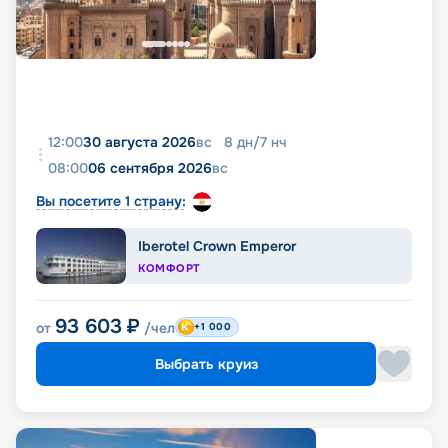
12:00
30 августа 2026
вс
8
дн
/
7
нч
08:00
06 сентября 2026
вс
Вы посетите 1 страну:
Iberotel Crown Emperor
КОМФОРТ
93 603
₽
от
/чел
+1 000
Выбрать круиз