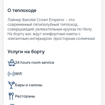
О
теплоходе
Лайнер Iberotel Crown Emperor – это
современный пятипалубный теплоход,
совершающий увлекательные круизы по Нилу.
На борту вас ждут комфортные каюты с
элегантным интерьером, просторная солнечная
терраса с бассейном для отдыха, а также
внимательный сервис.
Услуги на борту
Гостям предлагается изысканный ресторан с
разнообразием экзотических блюд и закусок.
Iberotel Crown Emperor создан для того, чтобы
24 hours room service
ваше путешествие
по Нилу из Хургады
стало
максимально ярким и незабываемым.
Wifi
Размещение
Бары и салоны
На теплоходе находятся 117 кают с одноместным,
Рестораны
двухместным и трёхместным размещением. В
каждой каюте есть мини-бар и спутниковое