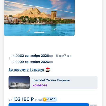
14:00
02 сентября 2026
ср
8
дн
/
7
нч
12:00
09 сентября 2026
ср
Вы посетите 1 страну:
Iberotel Crown Emperor
КОМФОРТ
132 190
₽
от
/чел
+1 000