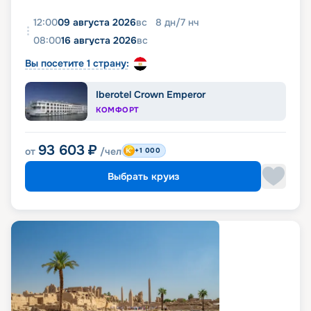
12:00
09 августа 2026
вс
8
дн
/
7
нч
08:00
16 августа 2026
вс
Вы посетите 1 страну:
Iberotel Crown Emperor
КОМФОРТ
93 603
₽
от
/чел
+1 000
Выбрать круиз