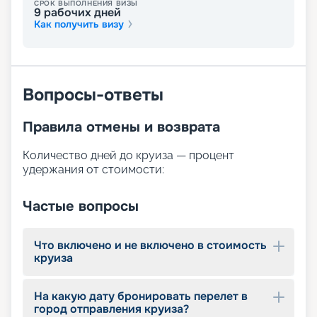
СРОК ВЫПОЛНЕНИЯ ВИЗЫ
турист может выбрать себе отдых по душе. Для
9
рабочих дней
этого на борту доступны:
Как получить визу
просторная солнечная палуба с шезлонгами;
бассейн;
бар ресторан у бассейна и лаунж-бар;
сауна;
Вопросы-ответы
массажный салон;
фитнес-центр с кардиотренажёрами;
сувенирный магазин.
Правила отмены и возврата
Количество дней до круиза — процент
удержания от стоимости:
Частые вопросы
Что включено и не включено в стоимость
круиза
На какую дату бронировать перелет в
город отправления круиза?