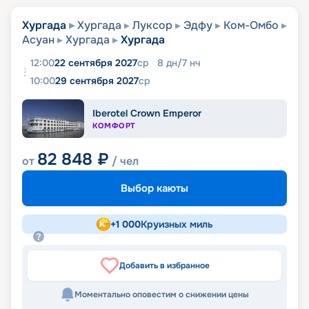
Хургада
Хургада
Луксор
Эдфу
Ком-Омбо
Асуан
Хургада
Хургада
12:00
22 сентября 2027
ср
8
дн
/
7
нч
10:00
29 сентября 2027
ср
Iberotel Crown Emperor
КОМФОРТ
82 848
₽
от
/ чел
Выбор каюты
+
1 000
Круизных миль
Добавить в избранное
Моментально оповестим о снижении цены