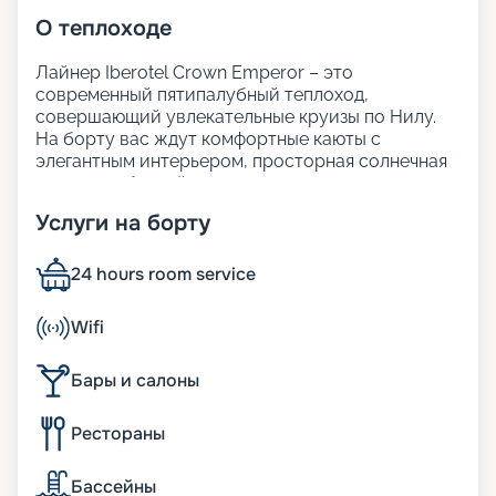
О
теплоходе
Лайнер Iberotel Crown Emperor – это
современный пятипалубный теплоход,
совершающий увлекательные круизы по Нилу.
На борту вас ждут комфортные каюты с
элегантным интерьером, просторная солнечная
терраса с бассейном для отдыха, а также
внимательный сервис.
Услуги на борту
Гостям предлагается изысканный ресторан с
разнообразием экзотических блюд и закусок.
Iberotel Crown Emperor создан для того, чтобы
24 hours room service
ваше путешествие
по Нилу из Хургады
стало
максимально ярким и незабываемым.
Wifi
Размещение
Бары и салоны
На теплоходе находятся 117 кают с одноместным,
Рестораны
двухместным и трёхместным размещением. В
каждой каюте есть мини-бар и спутниковое
телевидение, чтобы отдых в номере был
Бассейны