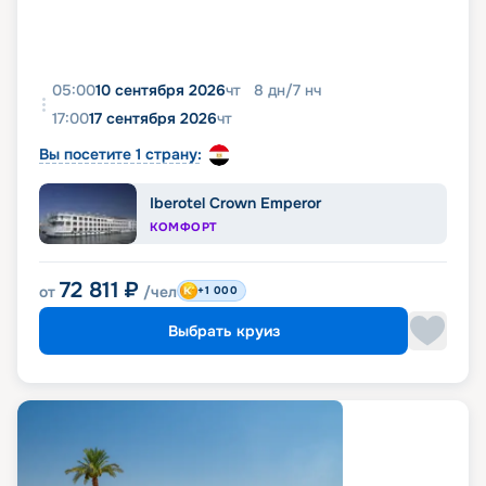
05:00
10 сентября 2026
чт
8
дн
/
7
нч
17:00
17 сентября 2026
чт
Вы посетите 1 страну:
Iberotel Crown Emperor
КОМФОРТ
72 811
₽
от
/чел
+1 000
Выбрать круиз