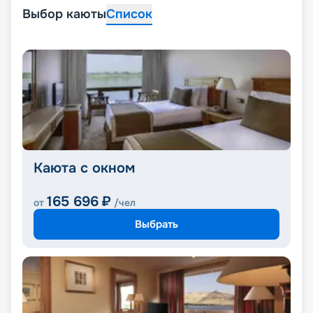
Выбор каюты
Список
Каюта с окном
165 696
₽
от
/чел
Выбрать