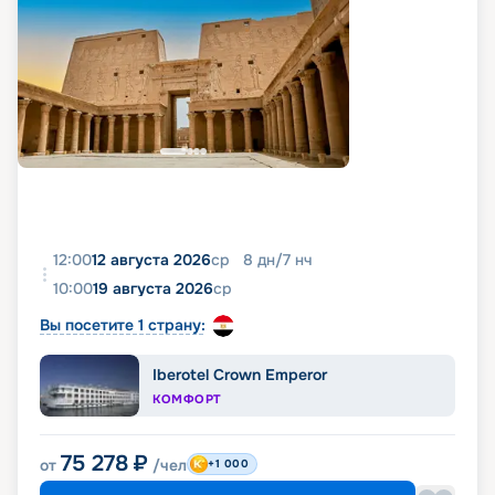
12:00
12 августа 2026
ср
8
дн
/
7
нч
10:00
19 августа 2026
ср
Вы посетите 1 страну:
Iberotel Crown Emperor
КОМФОРТ
75 278
₽
от
/чел
+1 000