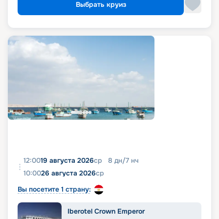
Выбрать круиз
12:00
19 августа 2026
ср
8
дн
/
7
нч
10:00
26 августа 2026
ср
Вы посетите 1 страну:
Iberotel Crown Emperor