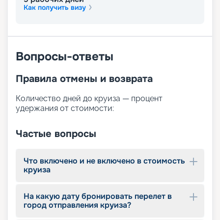
этого на борту доступны:
Как получить визу
просторная солнечная палуба с шезлонгами;
бассейн;
бар ресторан у бассейна и лаунж-бар;
сауна;
Вопросы-ответы
массажный салон;
фитнес-центр с кардиотренажёрами;
сувенирный магазин.
Правила отмены и возврата
Количество дней до круиза — процент
удержания от стоимости:
Частые вопросы
Что включено и не включено в стоимость
круиза
На какую дату бронировать перелет в
город отправления круиза?