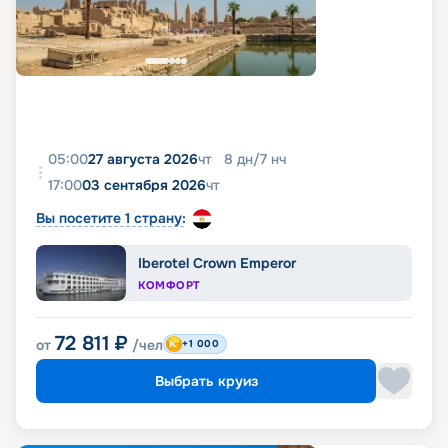
05:00
27 августа 2026
чт
8
дн
/
7
нч
17:00
03 сентября 2026
чт
Вы посетите 1 страну:
Iberotel Crown Emperor
КОМФОРТ
72 811
₽
от
/чел
+1 000
Выбрать круиз