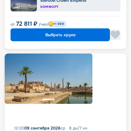
Iberotel Crown Emperor
КОМФОРТ
72 811
₽
от
/чел
+1 000
Выбрать круиз
12:00
09 сентября 2026
ср
8
дн
/
7
нч