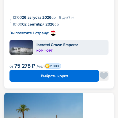
12:00
26 августа 2026
ср
8
дн
/
7
нч
10:00
02 сентября 2026
ср
Вы посетите 1 страну:
Iberotel Crown Emperor
КОМФОРТ
75 278
₽
от
/чел
+1 000
Выбрать круиз