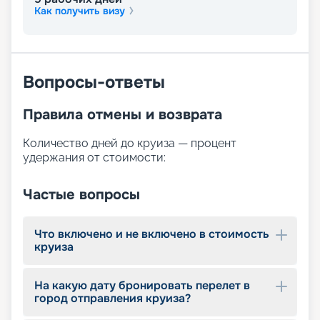
этого на борту доступны:
Как получить визу
просторная солнечная палуба с шезлонгами;
бассейн;
бар ресторан у бассейна и лаунж-бар;
сауна;
Вопросы-ответы
массажный салон;
фитнес-центр с кардиотренажёрами;
сувенирный магазин.
Правила отмены и возврата
Количество дней до круиза — процент
удержания от стоимости:
Частые вопросы
Что включено и не включено в стоимость
круиза
На какую дату бронировать перелет в
город отправления круиза?