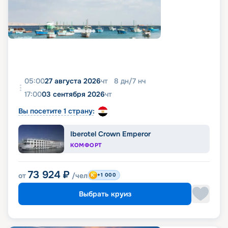
05:00
27 августа 2026
чт
8
дн
/
7
нч
17:00
03 сентября 2026
чт
Вы посетите 1 страну:
Iberotel Crown Emperor
КОМФОРТ
73 924
₽
от
/чел
+1 000
Выбрать круиз