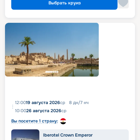
Выбрать круиз
12:00
19 августа 2026
ср
8
дн
/
7
нч
10:00
26 августа 2026
ср
Вы посетите 1 страну:
Iberotel Crown Emperor