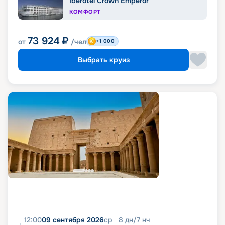
Iberotel Crown Emperor
КОМФОРТ
73 924
₽
от
/чел
+1 000
Выбрать круиз
12:00
09 сентября 2026
ср
8
дн
/
7
нч