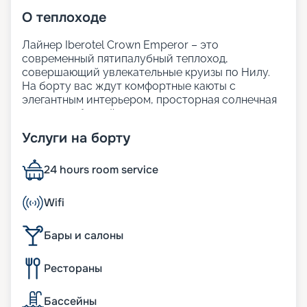
О
теплоходе
Лайнер Iberotel Crown Emperor – это
современный пятипалубный теплоход,
совершающий увлекательные круизы по Нилу.
На борту вас ждут комфортные каюты с
элегантным интерьером, просторная солнечная
терраса с бассейном для отдыха, а также
внимательный сервис.
Услуги на борту
Гостям предлагается изысканный ресторан с
разнообразием экзотических блюд и закусок.
Iberotel Crown Emperor создан для того, чтобы
24 hours room service
ваше путешествие
по Нилу из Хургады
стало
максимально ярким и незабываемым.
Wifi
Размещение
Бары и салоны
На теплоходе находятся 117 кают с одноместным,
Рестораны
двухместным и трёхместным размещением. В
каждой каюте есть мини-бар и спутниковое
телевидение, чтобы отдых в номере был
Бассейны