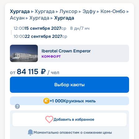
Хургада
Хургада
Луксор
Эдфу
Ком-Омбо
Асуан
Хургада
Хургада
12:00
15 сентября 2027
ср
8
дн
/
7
нч
10:00
22 сентября 2027
ср
Iberotel Crown Emperor
КОМФОРТ
84 115
₽
от
/ чел
Выбор каюты
+
1 000
Круизных миль
Добавить в избранное
Моментально оповестим о снижении цены