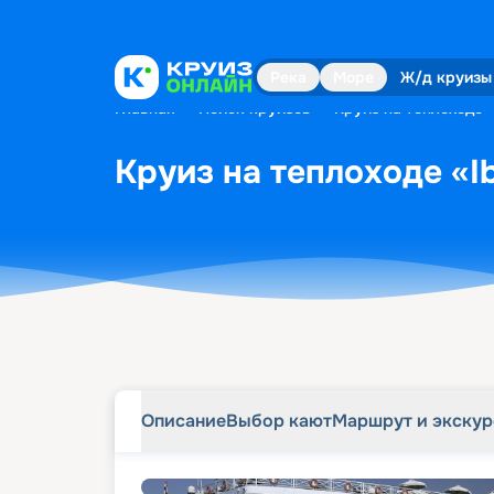
Описание
Выбор кают
Маршрут и экску
Река
Море
Ж/д круизы
Главная
•
Поиск круизов
•
Круиз на теплоходе «
Круиз на теплоходе «Ib
Описание
Выбор кают
Маршрут и экску