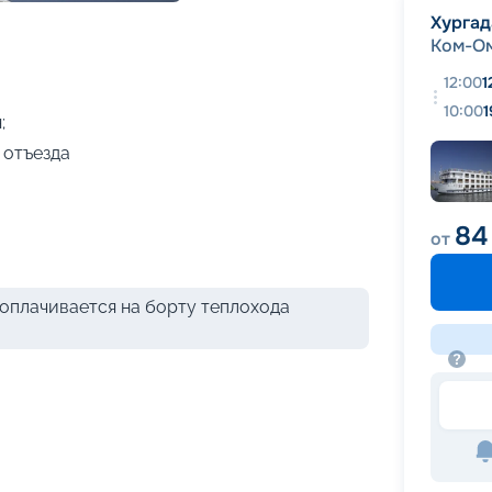
+
16
фотографий
Хургад
Ком-О
12:00
1
10:00
1
;
 отъезда
84
от
оплачивается на борту теплохода