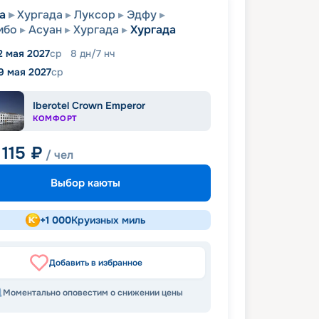
а
Хургада
Луксор
Эдфу
мбо
Асуан
Хургада
Хургада
2 мая 2027
ср
8
дн
/
7
нч
9 мая 2027
ср
Iberotel Crown Emperor
КОМФОРТ
 115
₽
/ чел
Выбор каюты
+
1 000
Круизных миль
Добавить в избранное
Моментально оповестим о снижении цены