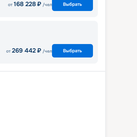
168 228
₽
Выбрать
от
/чел
269 442
₽
Выбрать
от
/чел
а
Хургада
Луксор
Эдфу
мбо
Асуан
Хургада
Хургада
2 мая 2027
ср
8
дн
/
7
нч
9 мая 2027
ср
Iberotel Crown Emperor
КОМФОРТ