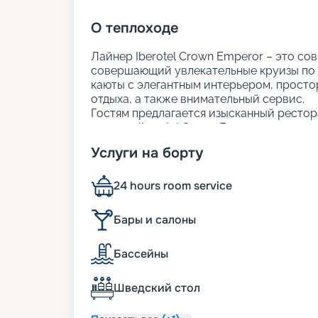
О
теплоходе
Лайнер Iberotel Crown Emperor – это с
совершающий увлекательные круизы по 
каюты с элегантным интерьером, просто
отдыха, а также внимательный сервис.
Гостям предлагается изысканный рестор
закусок. Iberotel Crown Emperor создан 
из Хургады
стало максимально ярким и 
Услуги на борту
Размещение
24 hours room service
На теплоходе находятся 117 кают с одн
размещением. В каждой каюте есть мини
Бары и салоны
отдых в номере был максимально комфо
Бассейны
Питание
Шведский стол
В стоимость круиза уже входит трёхраз
ресторане в формате "шведский стол". 