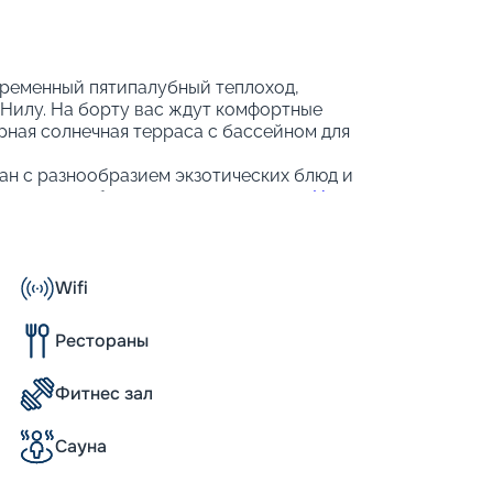
овременный пятипалубный теплоход,
Нилу. На борту вас ждут комфортные
рная солнечная терраса с бассейном для
ан с разнообразием экзотических блюд и
для того, чтобы ваше путешествие
по Нилу
незабываемым.
Wifi
оместным, двухместным и трёхместным
-бар и спутниковое телевидение, чтобы
Рестораны
ртным.
Фитнес зал
Сауна
овое питание, которое проходит в главном
Здесь подают местную и международную