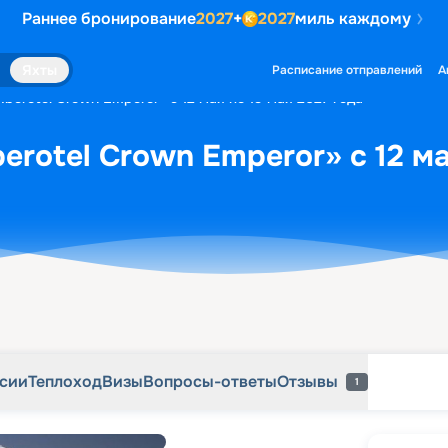
Раннее бронирование
2027
+
2027
миль каждому
рсии
Теплоход
Визы
Вопросы-ответы
Отзывы
1
Яхты
Расписание отправлений
А
Iberotel Crown Emperor» с 12 мая по 19 мая 2027 года
erotel Crown Emperor» с 12 ма
рсии
Теплоход
Визы
Вопросы-ответы
Отзывы
1