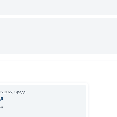
Хургад
Ком-О
12:00
1
05.2027
,
Среда
да
10:00
1
ИЕ